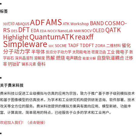
标签
AMS
ADF
COSMO-
BAND
ATK Workshop
ABAQUS
3D打印
DFT
QATK
RS
OLED
EDA
NOCV
NanoLab
DES
EDA-NOCV
NMR
QuantumATK
reaxff
Highlight
Simpleware
TADF
TDDFT
催化
ZORA
SOCME
二维材料
SOC
分子动力学
半导体
微电子
工业
反应分子动力学
太阳能电池
密度泛函
数
热解
燃烧
自旋轨道耦合
电声耦合
迁移
字岩石
深共晶溶剂
溶解度
能量分解
钙钛矿
骨科
率
镧系元素
关于费米科技
费米科技以促进工业级模拟与仿真的应用为宗旨，致力于推广基于原子级别模拟技术
和基于图像模型的仿真技术，为学术和工业研究机构提供研发咨询、软件部署、技术
攻关等全方位的服务。费米科技提供的模拟方案具有面向应用、模型新颖、功能丰
富、计算高效、简单易用的特点，已经服务于众多的学术和工业用户。
欢迎加入我们！（点击链接）