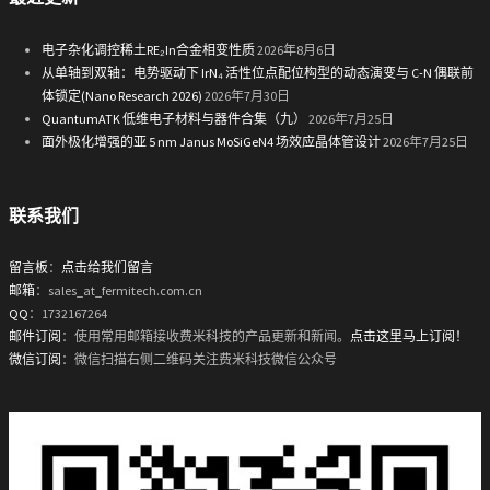
电子杂化调控稀土RE₂In合金相变性质
2026年8月6日
从单轴到双轴：电势驱动下 IrN₄ 活性位点配位构型的动态演变与 C-N 偶联前
体锁定(Nano Research 2026)
2026年7月30日
QuantumATK 低维电子材料与器件合集（九）
2026年7月25日
面外极化增强的亚 5 nm Janus MoSiGeN4 场效应晶体管设计
2026年7月25日
联系我们
留言板
：
点击给我们留言
邮箱
：sales_at_fermitech.com.cn
QQ
：1732167264
邮件订阅
：使用常用邮箱接收费米科技的产品更新和新闻。
点击这里马上订阅！
微信订阅
：微信扫描右侧二维码关注费米科技微信公众号