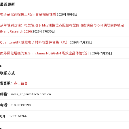
最近更新
电子杂化调控稀土RE₂In合金相变性质
2026年8月6日
从单轴到双轴：电势驱动下 IrN₄ 活性位点配位构型的动态演变与 C-N 偶联前体锁定
(Nano Research 2026)
2026年7月30日
QuantumATK 低维电子材料与器件合集（九）
2026年7月25日
面外极化增强的亚 5 nm Janus MoSiGeN4 场效应晶体管设计
2026年7月25日
联系方式
留言板
：
点击留言
邮箱
：sales_at_fermitech.com.cn
电话
：010-80393990
QQ
： 1732167264