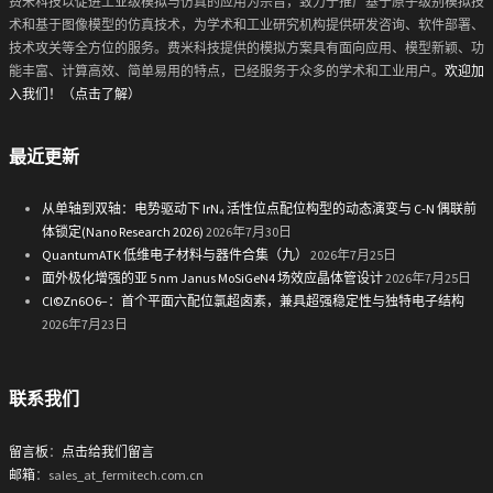
费米科技以促进工业级模拟与仿真的应用为宗旨，致力于推广基于原子级别模拟技
术和基于图像模型的仿真技术，为学术和工业研究机构提供研发咨询、软件部署、
技术攻关等全方位的服务。费米科技提供的模拟方案具有面向应用、模型新颖、功
能丰富、计算高效、简单易用的特点，已经服务于众多的学术和工业用户。
欢迎加
入我们！（点击了解）
最近更新
从单轴到双轴：电势驱动下 IrN₄ 活性位点配位构型的动态演变与 C-N 偶联前
体锁定(Nano Research 2026)
2026年7月30日
QuantumATK 低维电子材料与器件合集（九）
2026年7月25日
面外极化增强的亚 5 nm Janus MoSiGeN4 场效应晶体管设计
2026年7月25日
Cl©Zn6O6−：首个平面六配位氯超卤素，兼具超强稳定性与独特电子结构
2026年7月23日
联系我们
留言板
：
点击给我们留言
邮箱
：sales_at_fermitech.com.cn