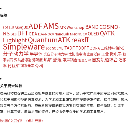
标签
AMS
ADF
COSMO-
BAND
ATK Workshop
ABAQUS
3D打印
DFT
QATK
RS
OLED
EDA
NOCV
NanoLab
DES
EDA-NOCV
NMR
QuantumATK
reaxff
Highlight
Simpleware
TADF
TDDFT
催化
ZORA
SOCME
二维材料
SOC
分子动力学
半导体
微电子
工业
反应分子动力学
太阳能电池
密度泛函
数
热解
燃烧
自旋轨道耦合
电声耦合
迁移
字岩石
深共晶溶剂
溶解度
能量分解
钙钛矿
骨科
率
镧系元素
关于费米科技
费米科技以促进工业级模拟与仿真的应用为宗旨，致力于推广基于原子级别模拟技术
和基于图像模型的仿真技术，为学术和工业研究机构提供研发咨询、软件部署、技术
攻关等全方位的服务。费米科技提供的模拟方案具有面向应用、模型新颖、功能丰
富、计算高效、简单易用的特点，已经服务于众多的学术和工业用户。
欢迎加入我们！（点击链接）