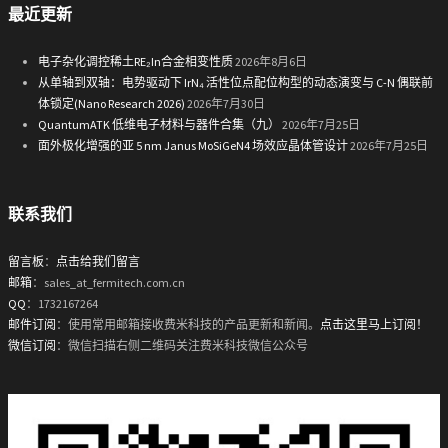
最近更新
电子杂化调控稀土RE₂In合金相变性质
2026年8月6日
从单轴到双轴：电势驱动下 IrN₄ 活性位点配位构型的动态演变与 C-N 偶联前
体锁定(Nano Research 2026)
2026年7月30日
QuantumATK 低维电子材料与器件合集（九）
2026年7月25日
面外极化增强的亚 5 nm Janus MoSiGeN4 场效应晶体管设计
2026年7月25日
联系我们
留言板
：
点击给我们留言
邮箱
：sales_at_fermitech.com.cn
QQ
：1732167264
邮件订阅
：使用常用邮箱接收费米科技的产品更新和新闻。
点击这里马上订阅！
微信订阅
：微信扫描右侧二维码关注费米科技微信公众号