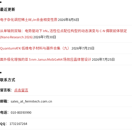
最近更新
电子杂化调控稀土RE₂In合金相变性质
2026年8月6日
从单轴到双轴：电势驱动下 IrN₄ 活性位点配位构型的动态演变与 C-N 偶联前体锁定
(Nano Research 2026)
2026年7月30日
QuantumATK 低维电子材料与器件合集（九）
2026年7月25日
面外极化增强的亚 5 nm Janus MoSiGeN4 场效应晶体管设计
2026年7月25日
联系方式
留言板
：
点击留言
邮箱
：sales_at_fermitech.com.cn
电话
：010-80393990
QQ
： 1732167264