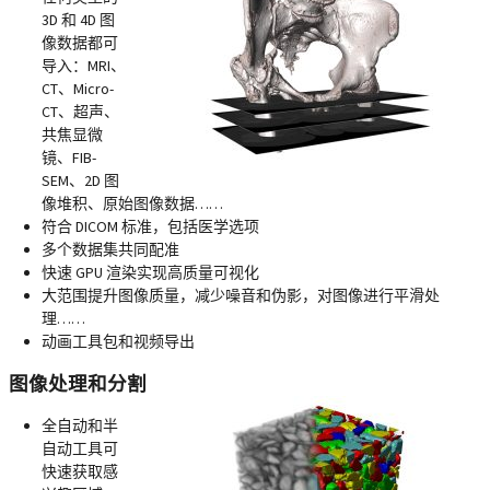
3D 和 4D 图
像数据都可
导入：MRI、
CT、Micro-
CT、超声、
共焦显微
镜、FIB-
SEM、2D 图
像堆积、原始图像数据……
符合 DICOM 标准，包括医学选项
多个数据集共同配准
快速 GPU 渲染实现高质量可视化
大范围提升图像质量，减少噪音和伪影，对图像进行平滑处
理……
动画工具包和视频导出
图像处理和分割
全自动和半
自动工具可
快速获取感