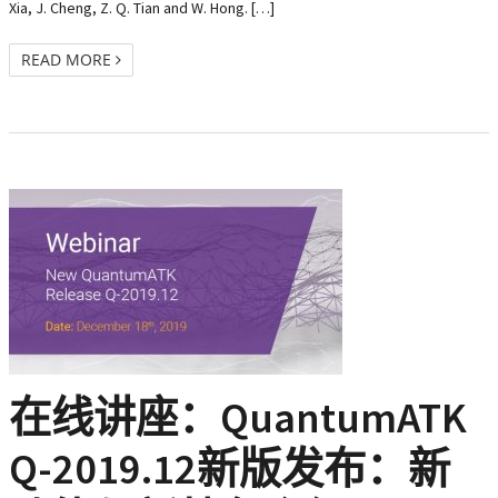
Xia, J. Cheng, Z. Q. Tian and W. Hong. […]
READ MORE
在线讲座：QuantumATK
Q-2019.12新版发布：新