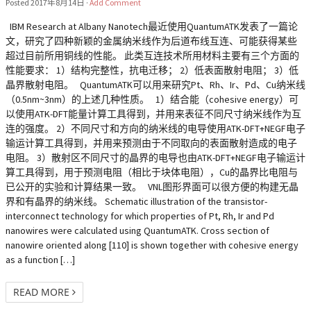
Posted
2017年8月14日
·
Add Comment
IBM Research at Albany Nanotech最近使用QuantumATK发表了一篇论
文，研究了四种新颖的金属纳米线作为后道布线互连、可能获得某些
超过目前所用铜线的性能。 此类互连技术所用材料主要有三个方面的
性能要求： 1）结构完整性，抗电迁移； 2）低表面散射电阻； 3）低
晶界散射电阻。 QuantumATK可以用来研究Pt、Rh、Ir、Pd、Cu纳米线
（0.5nm~3nm）的上述几种性质。 1）结合能（cohesive energy）可
以使用ATK-DFT能量计算工具得到，并用来表征不同尺寸纳米线作为互
连的强度。 2）不同尺寸和方向的纳米线的电导使用ATK-DFT+NEGF电子
输运计算工具得到，并用来预测由于不同取向的表面散射造成的电子
电阻。 3）散射区不同尺寸的晶界的电导也由ATK-DFT+NEGF电子输运计
算工具得到，用于预测电阻（相比于块体电阻），Cu的晶界比电阻与
已公开的实验和计算结果一致。 VNL图形界面可以很方便的构建无晶
界和有晶界的纳米线。 Schematic illustration of the transistor-
interconnect technology for which properties of Pt, Rh, Ir and Pd
nanowires were calculated using QuantumATK. Cross section of
nanowire oriented along [110] is shown together with cohesive energy
as a function […]
READ MORE