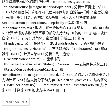
场计算和结构优化速度提升2倍 ProjectedDensityOfStates、
FatBandstructure 和 MagneticAnisotropyEnergy 分析计算提速 5 倍 DFT-
LCAO 块体和器件计算现在可以使用不同基组自洽结果的电子密度初始
化 先用小基组自洽，再初始化大基组，可以大大加快收敛速度
SecondHarmonicGenerationSusceptibility 计算提速 40 倍
PhononBandstructure 改进，能带色散包含 LO-TO 劈裂 GPU 加速 DFT 和
SE 计算 新版对多数计算密集的部分支持大约 10 倍的 GPU 加速。 块体
自洽（SCF）计算：对角化、密度矩阵 分析工具：能带
（Bandstructure）、投影能带（FatBandstructure）、态密度与投影
（ProjectedDensityOfStates）、布洛赫函数（BlochStates） DFT和SE
器件（NEGF）计算自洽NEGF分析工具：透射谱
（TransmissionSpectrum）、能带排列
（ProjectedLocalDensityOfStates） Possion Solver支持两种求解工具
（ParallelConjugateGradientCalculator 和
NonuniformGridConjugateGradientSolver） GPU 加速动力学和机器学习
力场计算 GPU 加速支持分子动力学（MolecularDynamics）、结构优化
（OptimizeGeometry）、TimeStampedForceBiasMonteCarlo MD 支持
多 GPU 计算 多 GPU 加速支持 MACE 和 […]
READ MORE