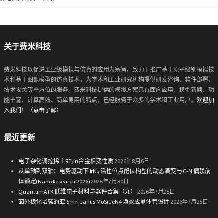
关于费米科技
费米科技以促进工业级模拟与仿真的应用为宗旨，致力于推广基于原子级别模拟技
术和基于图像模型的仿真技术，为学术和工业研究机构提供研发咨询、软件部署、
技术攻关等全方位的服务。费米科技提供的模拟方案具有面向应用、模型新颖、功
能丰富、计算高效、简单易用的特点，已经服务于众多的学术和工业用户。
欢迎加
入我们！（点击了解）
最近更新
电子杂化调控稀土RE₂In合金相变性质
2026年8月6日
从单轴到双轴：电势驱动下 IrN₄ 活性位点配位构型的动态演变与 C-N 偶联前
体锁定(Nano Research 2026)
2026年7月30日
QuantumATK 低维电子材料与器件合集（九）
2026年7月25日
面外极化增强的亚 5 nm Janus MoSiGeN4 场效应晶体管设计
2026年7月25日