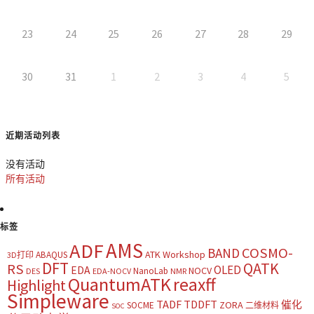
23
24
25
26
27
28
29
30
31
1
2
3
4
5
近期活动列表
没有活动
所有活动
标签
AMS
ADF
COSMO-
BAND
ATK Workshop
ABAQUS
3D打印
DFT
QATK
RS
OLED
EDA
NOCV
NanoLab
DES
EDA-NOCV
NMR
QuantumATK
reaxff
Highlight
Simpleware
TADF
TDDFT
催化
ZORA
SOCME
二维材料
SOC