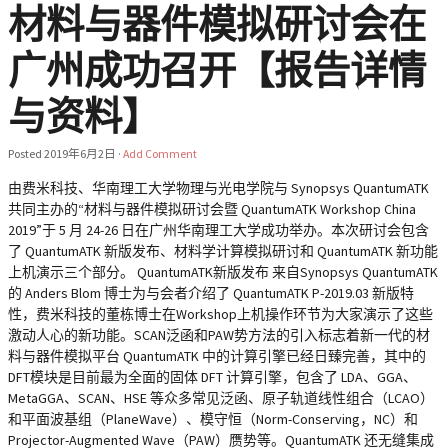
材料与器件模拟研讨会在
广州成功召开【报告详情
与资料】
Posted
2019年6月2日
·
Add Comment
由费米科技、华南理工大学物理与光电学院与 Synopsys QuantumATK
共同主办的“材料与器件模拟研讨会暨 QuantumATK Workshop China
2019”于 5 月 24-26 日在广州华南理工大学成功举办。本次研讨会包含
了 QuantumATK 新版发布、材料学计算模拟研讨和 QuantumATK 新功能
上机演示三个部分。 QuantumATK新版发布 来自Synopsys QuantumATK
的 Anders Blom 博士为与会者介绍了 QuantumATK P-2019.03 新版特
性，费米科技的董栋博士在Workshop上机操作环节为大家演示了这些
激动人心的新功能。SCAN泛函和PAW势方法的引入标志着新一代的材
料与器件模拟平台 QuantumATK 中的计算引擎已经日臻完善，其中的
DFT模块是目前最为全面的固体 DFT 计算引擎，包含了 LDA、GGA、
MetaGGA、SCAN、HSE 等众多常见泛函、原子轨道线性组合（LCAO）
和平面波基组（PlaneWave）、模守恒（Norm-Conserving，NC）和
Projector-Augmented Wave（PAW）赝势等。QuantumATK 还无缝集成