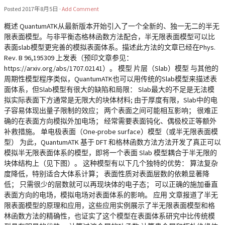
Posted
2017年8月5日
·
Add Comment
概述 QuantumATK从最新版本开始引入了一个全新的、独一无二的半无
限表面模型。与非平衡态格林函数方法配合，半无限表面模型可以比
表面slab模型更完善的模拟表面体系。描述此方法的文章已经在Phys.
Rev. B 96,195309 上发表（预印文章参见：
https://arxiv.org/abs/1707.02141）。 模型 片层（Slab）模型 与其他的
周期性模型程序类似，QuantumATK也可以用传统的Slab模型来描述表
面体系，但Slab模型有很大的缺陷和局限： Slab最大的不足是无法模
拟实际表面下方通常是无限大的块体材料; 由于厚度有限，Slab中的电
子容易体现出量子限制的效应； 两个表面之间可能相互影响； 很难正
确的在表面方向模拟外加电场； 经常需要表面钝化、偶极校正等额外
补救措施。 单电极表面（One-probe surface）模型（或半无限表面模
型） 为此，QuantumATK 基于 DFT 和格林函数方法方法开发了真正可以
模拟半无限表面体系的模型，即将一个表面 Slab 模型耦合于半无限的
块体结构上（见下图）。 这种模型有以下几个独特的优势： 算法复杂
度降低，特别适合大体系计算； 表面性质对表面层数的依赖显著降
低； 只需很少的层数就可以再现块体的电子态； 可以正确的施加垂直
表面方向的电场，模拟电场对表面体系的影响。 应用 文章报道了半无
限表面模型的原理和应用，这些应用实例展示了半无限表面模型和格
林函数方法的精确性，也证实了这个模型在表面体系研究中比传统模