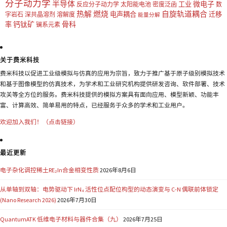
分子动力学
半导体
微电子
工业
反应分子动力学
太阳能电池
密度泛函
数
热解
燃烧
自旋轨道耦合
电声耦合
迁移
字岩石
深共晶溶剂
溶解度
能量分解
钙钛矿
骨科
率
镧系元素
关于费米科技
费米科技以促进工业级模拟与仿真的应用为宗旨，致力于推广基于原子级别模拟技术
和基于图像模型的仿真技术，为学术和工业研究机构提供研发咨询、软件部署、技术
攻关等全方位的服务。费米科技提供的模拟方案具有面向应用、模型新颖、功能丰
富、计算高效、简单易用的特点，已经服务于众多的学术和工业用户。
欢迎加入我们！（点击链接）
最近更新
电子杂化调控稀土RE₂In合金相变性质
2026年8月6日
从单轴到双轴：电势驱动下 IrN₄ 活性位点配位构型的动态演变与 C-N 偶联前体锁定
(Nano Research 2026)
2026年7月30日
QuantumATK 低维电子材料与器件合集（九）
2026年7月25日