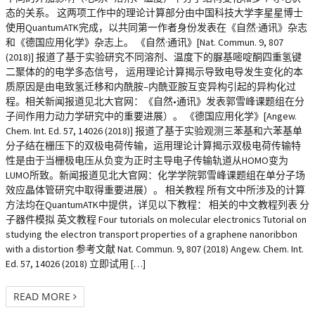
态的关系。 这两项工作中的理论计算部分由中国科技大学李星星博士
使用QuantumATK完成，以共同第一作者身份发表在《自然·通讯》杂志
和《德国应用化学》杂志上。 《自然·通讯》[Nat. Commun. 9, 807
(2018)] 报道了基于实验研究不同溶剂、温度下的脲基嘧啶酮四重氢键
二聚体的的电学多态信号， 运用理论计算揭示导致电导发生变化的本
质原因是由电致氢迁移和内酰胺–内酰亚胺互变异构引起的异构化过
程。相关新闻报道见北大官网：《自然•通讯》发表郭雪峰课题组在分
子间作用力动力学研究中的重要进展）。 《德国应用化学》[Angew.
Chem. Int. Ed. 57, 14026 (2018)] 报道了基于实验观测三苯基和六苯基单
分子结在栅压下的双极电荷传输，运用理论计算揭示双极电荷传输特
性是由于当栅极电压从负变为正时主导电子传输轨道从HOMO变为
LUMO所致。新闻报道见北大官网：化学学院郭雪峰课题组在单分子场
效应晶体管研究中取得重要进展）。 相关教程 所有文中所涉及的计算
方法均在QuantumATK中提供，详见以下教程： 相关的中文教程列表 分
子器件模拟 英文教程 Four tutorials on molecular electronics Tutorial on
studying the electron transport properties of a graphene nanoribbon
with a distortion 参考文献 Nat. Commun. 9, 807 (2018) Angew. Chem. Int.
Ed. 57, 14026 (2018) 立即试用 […]
READ MORE