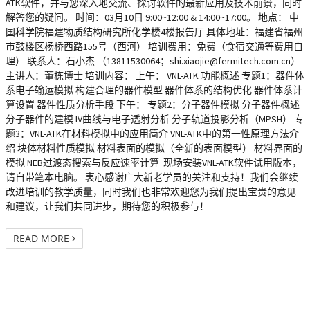
ATK软件，并与您深入地交流、探讨软件的最新应用及技术前景，同时
解答您的疑问。 时间：03月10日 9:00~12:00 & 14:00~17:00。 地点： 中
国科学院福建物质结构研究所化学楼4楼报告厅 具体地址：福建省福州
市鼓楼区杨桥西路155号（西河） 培训费用：免费（食宿交通等费用自
理） 联系人：石小杰 （13811530064；shi.xiaojie@fermitech.com.cn）
主讲人：董栋博士 培训内容： 上午： VNL-ATK 功能概述 专题1：器件体
系电子输运模拟 构建合理的器件模型 器件体系的结构优化 器件体系计
算设置 器件性质分析手段 下午： 专题2：分子器件模拟 分子器件概述
分子器件的建模 IV曲线与电子透射分析 分子轨道投影分析（MPSH） 专
题3：VNL-ATK在材料模拟中的应用简介 VNL-ATK中的第一性原理方法介
绍 块体材料性质模拟 材料表面的模拟（全新的表面模型） 材料界面的
模拟 NEB过渡态搜索与反应速率计算 现场安装VNL-ATK软件试用版本，
请自带笔本电脑。 衷心感谢广大新老学员的关注和支持！我们会继续
改进培训的教学质量，同时我们也非常欢迎您为我们提出宝贵的意见
和建议，让我们共同进步，期待您的积极参与！
READ MORE