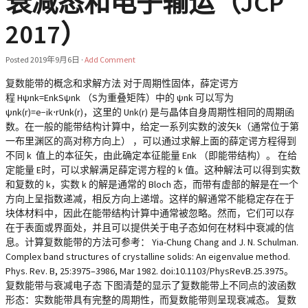
衰减态和电子输运（JCP
2017）
Posted
2019年9月6日
·
Add Comment
复数能带的概念和求解方法 对于周期性固体，薛定谔方
程 Hψnk=EnkSψnk （S为重叠矩阵）中的 ψnk 可以写为
ψnk(r)=e−ik⋅rUnk(r)，这里的 Unk(r) 是与晶体自身周期性相同的周期函
数。在一般的能带结构计算中，给定一系列实数的波矢k（通常位于第
一布里渊区的高对称方向上） ，可以通过求解上面的薛定谔方程得到
不同 k 值上的本征矢，由此确定本征能量 Enk （即能带结构）。 在给
定能量 E时，可以求解满足薛定谔方程的 k 值。这种解法可以得到实数
和复数的 k，实数 k 的解是通常的 Bloch 态，而带有虚部的解是在一个
方向上呈指数递减，相反方向上递增。这样的解通常不能稳定存在于
块体材料中，因此在能带结构计算中通常被忽略。然而，它们可以存
在于表面或界面处，并且可以提供关于电子态如何在材料中衰减的信
息。计算复数能带的方法可参考： Yia-Chung Chang and J. N. Schulman.
Complex band structures of crystalline solids: An eigenvalue method.
Phys. Rev. B, 25:3975–3986, Mar 1982. doi:10.1103/PhysRevB.25.3975。
复数能带与衰减电子态 下图清楚的显示了复数能带上不同点的波函数
形态：实数能带具有完整的周期性，而复数能带则呈现衰减态。 复数