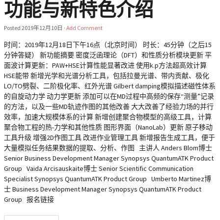
功能与新特色介绍
Posted
2019年12月10日
·
Add Comment
时间：2019年12月18日下午16点（北京时间） 时长：45分钟（之后15
分钟答疑） 新功能摘要 密度泛函理论（DFT）和性质分析模块更新 平
面波计算更新：PAW+HSE计算性能显著改进 使用k.p方法超高效计算
HSE能带 新增光学和光谱分析工具，包括拉曼光谱、带内贡献、极化
LO/TO劈裂、二阶极化率、红外光谱 Gilbert damping模拟描述磁性体系
的自旋动力学 动力学更新 添加可以在MD过程中高频的保存“测量”记录
的方法，以及一些MD轨迹作图的其他改善 大大改善了经验力场的并行
效率，加速大规模体系的计算 新增创建聚合物模型的高级工具，计算
聚合物工程的热-力学和其他性质 图形界面（NanoLab）更新 原子移动
工具升级 增强2D作图工具 改进作业管理工具 新增报告生成工具，便于
大量模拟任务结果数据的提取、分析、作图 主讲人 Anders Blom博士
Senior Business Development Manager Synopsys QuantumATK Product
Group Vaida Arcisauskaite博士 Senior Scientific Communication
Specialist Synopsys QuantumATK Product Group Umberto Martinez博
士 Business Development Manager Synopsys QuantumATK Product
Group 报名链接