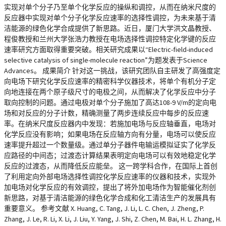
实现对单个分子乃至单个化学反应的操纵和调控，从而在纳米尺度的
反应器中实现对单个分子化学反应速率的选择性调控，为未来基于清
洁能源的绿色化学合成提供了新思路。近日，厦门大学洪文晶教授、
程俊教授和兰州大学张浩力教授在电场选择性调控特定化学键的反应
速率研究方面取得重要突破。相关研究成果以“Electric-field-induced
selective catalysis of single-molecule reaction”为题发表于Science
Advances。 成果简介 针对这一挑战，该研究团队自主研发了高强度定
向电场下研究化学反应速率的精密科学仪器技术，将单个有机分子定
向地连接在两个原子级尺寸的电极之间，从而解决了化学反应中分子
取向控制的问题。通过电极对单个分子施加了高达108-9 V/m的定向电
场和对反应的分子计数，精确测量了两步连续反应中每步的反应速
率。在纳米尺度反应器内中发现：若施加电场与反应轴垂直，电场对
化学反应没有影响；如果电场在反应轴方向有分量，电场可以使反应
速率提升超过一个数量级。通过单分子器件电输运模拟证实了化学反
应路径的中间态；过渡态计算结果表明定向电场可以有效地稳定化学
反应的过渡态，从而降低反应能垒。 这一跨学科合作，在国际上首创
了利用定向外部电场选择性调控化学反应速率的仪器和技术，实现外
加电场对化学反应的有效调控，提出了将外加电场作为智能催化剂创
新思路，对基于清洁能源的绿色化学合成和化工清洁生产的发展具有
重要意义。 参考文献 X. Huang, C. Tang, J. Li, L. C. Chen, J. Zheng, P.
Zhang, J. Le, R. Li, X. Li, J. Liu, Y. Yang, J. Shi, Z. Chen, M. Bai, H. L. Zhang, H.