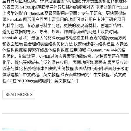
型具有明显的优势。 计算过渡金属的功函数 计算贵金属和拓扑绝缘体
的表面态 Ge(001)|Si薄膜半导体异质结构的能带对齐 电场对碘在Pt(111)
上吸附的影响 NanoLab高级图形用户界面：专注于研究，更快获得结
果 NanoLab 图形用户界面丰富易用的功能可以让用户专注于研究项目
的科学问题，专心思考科学问题，更快的发现新材料、创建新结构，
避免在数据的导入、导出、处理、作图等琐碎的问题上浪费时间。
NanoLab 可以： 最强大的材料表面结构建模工具 直观的选择表面方向
和表面超胞 最合理的表面结构优化方法 快速构建各种结构模型 内嵌晶
体结构数据库 搜索在线晶体结构数据 应用领域 与QuantumATK中的结
构优化、能量计算、CI-NEB过渡态搜索等功能结合，这种模型还在表面
化学、催化等领域有广泛的潜在应用。 表面功函数 表面态 表面反应过
渡态与催化 拓扑绝缘体 相关的实例教程 表面结构与吸附 表面分子吸附
体系建模：中文教程、英文教程 硅表面重构研究：中文教程、英文教
程 CO在Pd(100)表面的吸附：英文教程 […]
READ MORE