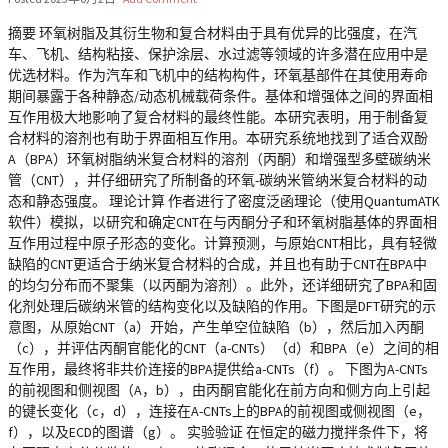
摘要 环氧树脂及其衍生物和复合材料由于具有优异的比强度，在汽
车、飞机、结构粘接、保护涂层、水过滤等领域的许多潜在应用中是
优选材料。作为汽车和飞机中的结构构件，环氧基部件在其使用寿命
期间暴露于各种静态/动态机械载荷条件。基体和增强体之间的界面相
互作用极大地影响了复合材料的最终性能。本研究表明，用于制备复
合材料的溶剂也有助于界面相互作用。本研究系统地找到了适合双酚
A（BPA）环氧树脂纳米复合材料的溶剂（丙酮）和增强型多壁碳纳米
管（CNT），并仔细研究了所制备的环氧-碳纳米管纳米复合材料的动
态和静态强度。 理论计算 作者进行了密度泛函理论（使用QuantumATK
软件）模拟，以研究和确定CNT在与丙酮分子和环氧树脂基体的界面相
互作用过程中原子形态的变化。计算预测，与原始CNT相比，具有轻微
缺陷的CNT更适合于纳米复合材料的合成，并且也有助于CNT在BPA中
的均匀分布而不聚集（以丙酮为溶剂）。此外，还详细研究了BPA和固
化剂处理后碳纳米管的结构变化以及缺陷的作用。下图是DFT研究的示
意图，从原始CNT（a）开始，产生单空位缺陷（b），然后加入丙酮
（c），并评估丙酮官能化的CNT（a-CNTs）（d）和BPA（e）之间的相
互作用，最终将非共价连接的BPA提供给a-CNTs（f）。 下图为A-CNTs
的前视图和侧视图（A，b），由丙酮官能化在前方向和侧方向上引起
的键长变化（c，d），连接在A-CNTs上的BPA的前视图或侧视图（e，
f），以及ECD的图谱（g）。 实验验证 在恒定的磁力搅拌条件下，将