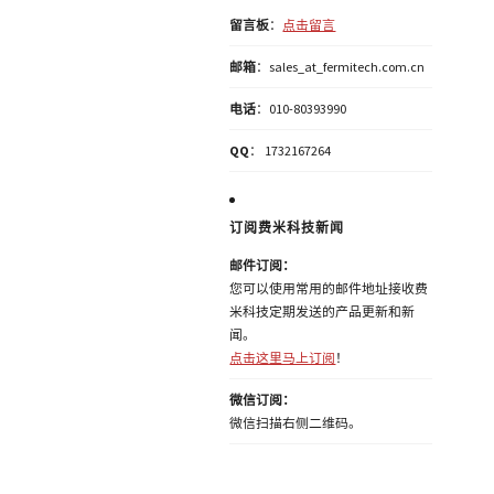
留言板
：
点击留言
邮箱
：sales_at_fermitech.com.cn
电话
：010-80393990
QQ
： 1732167264
订阅费米科技新闻
邮件订阅：
您可以使用常用的邮件地址接收费
米科技定期发送的产品更新和新
闻。
点击这里马上订阅
！
微信订阅：
微信扫描右侧二维码。