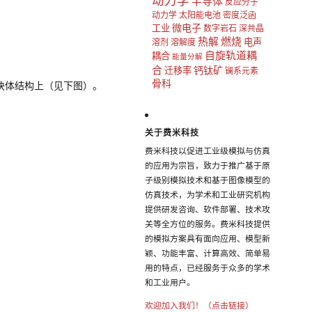
动力学
半导体
反应分子
动力学
太阳能电池
密度泛函
微电子
工业
数字岩石
深共晶
热解
燃烧
电声
溶剂
溶解度
自旋轨道耦
耦合
能量分解
合
钙钛矿
迁移率
镧系元素
骨科
限的块体结构上（见下图）。
关于费米科技
费米科技以促进工业级模拟与仿真
的应用为宗旨，致力于推广基于原
子级别模拟技术和基于图像模型的
仿真技术，为学术和工业研究机构
提供研发咨询、软件部署、技术攻
关等全方位的服务。费米科技提供
的模拟方案具有面向应用、模型新
颖、功能丰富、计算高效、简单易
用的特点，已经服务于众多的学术
和工业用户。
欢迎加入我们！（点击链接）