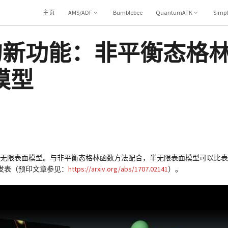
主页
AMS/ADF
Bumblebee
QuantumATK
Simp
独有的新功能：非平衡态格
模型
的半无限表面模型。与非平衡态格林函数方法配合，半无限表面模型可以比表面
发表（预印文章参见：
https://arxiv.org/abs/1707.02141
）。