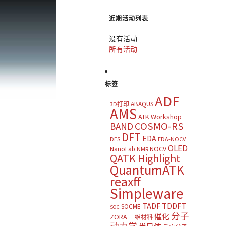
近期活动列表
没有活动
所有活动
标签
ADF
ABAQUS
3D打印
AMS
ATK Workshop
COSMO-RS
BAND
DFT
EDA
DES
EDA-NOCV
OLED
NOCV
NanoLab
NMR
QATK Highlight
QuantumATK
reaxff
Simpleware
TADF
TDDFT
SOCME
SOC
分子
催化
ZORA
二维材料