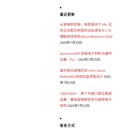
最近更新
从单轴到双轴：电势驱动下 IrN₄ 活
性位点配位构型的动态演变与 C-N
偶联前体锁定(Nano Research 2026)
2026年7月30日
QuantumATK 低维电子材料与器件
合集（九）
2026年7月25日
面外极化增强的亚 5 nm Janus
MoSiGeN4 场效应晶体管设计
2026
年7月25日
Cl©Zn6O6−：首个平面六配位氯超
卤素，兼具超强稳定性与独特电子
结构
2026年7月23日
联系方式