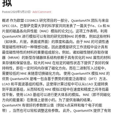
拟
Posted
2020年5月23日
·
Add Comment
概述 作为欧盟 COSMICS 研究项目的一部分，QuantumATK 团队与来自
SPEC CEA、巴黎萨克雷大学的科学家共同发表了一篇关于Fe、Co 和 Ni
片层的磁晶各向异性能（MAE）模拟的论文[1]。这项工作表明，利用
QuantumATK 进行模拟可以有效的研究控制MAE 的参数，例如这些材料
（如块体，片层，表面或界面）的厚度和晶向。由于 MAE 的可调性通
常是磁性材料的一种理想功能，因此建模是研究工作流程中设计具有
最佳磁性特性的材料的重要组成部分。例如，诸如磁性随机存取存储
器（MRAM）的新型存储器体系结构依赖于具有优化的 MAE 属性的材料
来存储和保留信息。较大的 MAE 在给定的磁性状态下提供了良好的保
持特性，即在一定时间内存储了磁化方向，而在二进制写入过程中，
需要较低的 MAE 来随意切换磁化方向。 使用 QuantumATK 模拟 MAE 的
优势 QuantumATK 是唯一包含基于赝势的密度泛函理论（DFT）方法、
LCAO 和平面波基组的程序。这使得计算过程中可以从LCAO 无缝转换
到平面波基组，从而轻松在 MAE 模拟过程中在速度和精度之间寻找最
佳平衡，使用 LCAO 基组可以进行更大体系的模拟。 MAE（即不同磁化
方向的能量差）在数值上是很小的。为了提供准确的结果，
QuantumATK 有很好的参数默认值（例如 k点采样和每个电子的能
带），当然也可以轻松调整这些参数。 此外，QuantumATK 提供了有效