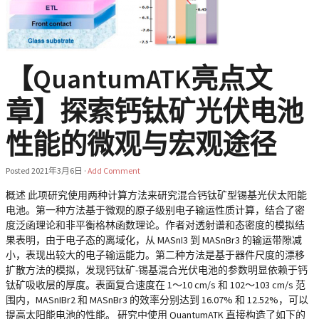
【QuantumATK亮点文
章】探索钙钛矿光伏电池
性能的微观与宏观途径
Posted
2021年3月6日
·
Add Comment
概述 此项研究使用两种计算方法来研究混合钙钛矿型锡基光伏太阳能
电池。第一种方法基于微观的原子级别电子输运性质计算，结合了密
度泛函理论和非平衡格林函数理论。作者对透射谱和态密度的模拟结
果表明，由于电子态的离域化，从 MASnI3 到 MASnBr3 的输运带隙减
小，表现出较大的电子输运能力。第二种方法是基于器件尺度的漂移
扩散方法的模拟，发现钙钛矿-锡基混合光伏电池的参数明显依赖于钙
钛矿吸收层的厚度。表面复合速度在 1～10 cm/s 和 102～103 cm/s 范
围内，MASnIBr2 和 MASnBr3 的效率分别达到 16.07% 和 12.52%，可以
提高太阳能电池的性能。 研究中使用 QuantumATK 直接构造了如下的