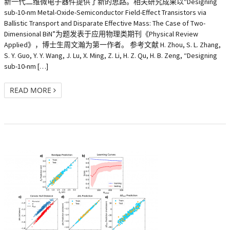
新一代二维微电子器件提供了新的思路。相关研究成果以“Designing
sub-10-nm Metal-Oxide-Semiconductor Field-Effect Transistors via
Ballistic Transport and Disparate Effective Mass: The Case of Two-
Dimensional BiN”为题发表于应用物理类期刊《Physical Review
Applied》，博士生周文瀚为第一作者。 参考文献 H. Zhou, S. L. Zhang,
S. Y. Guo, Y. Y. Wang, J. Lu, X. Ming, Z. Li, H. Z. Qu, H. B. Zeng, “Designing
sub-10-nm […]
READ MORE