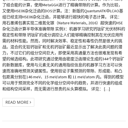
了结合能的计算，使用MetaGGA进行了精确带隙的计算。作为比较，
又使用HSE06杂化泛函的DOS计算。注：新版的QuantumATK中LCAO基
组已经支持HSE06杂化泛函，并能够进行超快的电子态计算。 详见：
用石墨烯包裹实现二维氮化镓（Nature Materials, 2016）超快速的HSE
杂化泛函计算半导体准确带隙 实例3：机器学习研究钙钛矿光伏材料的
稳定性和带隙 钙钛矿的成分调控让人们能够精确控制其在光伏应用所
需的材料性能。然而，同时解决效率、稳定性和毒性仍然是很大的挑
战。混合的无铅钙钛矿和无机钙钛矿最近显示出了解决此类问题的潜
力，不过它们的组分空间巨大，即使采用高通量方法也很难发现有希
望的候选结构。此项研究通过使用由密度泛函理论生成的344个钙钛矿
的新数据库，使用与元素无关的通用指纹信息的机器学习方法可以快
速而准确地预测关键属性。使用验证子集预测的带隙、形成能、和凸
包距离分别在146 meV、15 meV/atom 和 11 meV/atom 内。得到的模型
可以用于预测完全不同的化学组分空间中的趋势，并进行快速的组成
和结构空间采样，而无需进行昂贵的从头算模拟。 详见： […]
READ MORE