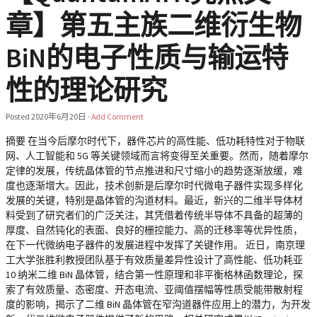
章】第五主族二维衍生物
BiN的电子性质与输运特
性的理论研究
Posted
2020年6月20日
·
Add Comment
摘要 在当今后摩尔时代下，器件芯片的高性能、低功耗特性对于物联
网、人工智能和 5G 等关键领域而言将变得至关重要。然而，随着摩尔
定律的发展，传统晶体管的节点推进和尺寸缩小的趋势逐渐放缓，难
度也逐渐增大。因此，技术创新是后摩尔时代微电子器件实现多样化
发展的关键，特别是晶体管的沟道材料。最近，新兴的二维半导体材
料受到了研究者们的广泛关注，其凭借着传统半导体不具备的超薄的
厚度、自然钝化的表面、良好的栅控能力、高的迁移率等优异性质，
在下一代微纳电子器件的发展进程中发挥了关键作用。 近日，南京理
工大学张胜利教授团队基于有效质量差异性设计了高性能、低功耗亚
10 纳米二维 BiN 晶体管，结合第一性原理和非平衡格林函数理论，探
索了有效质量、态密度、开态电流、亚阈值摆幅等性质受能带散射程
度的影响，揭示了二维 BiN 晶体管在窄沟道器件应用上的潜力，为开发