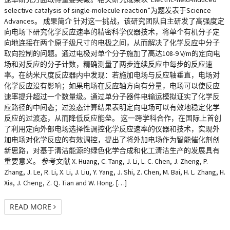
selective catalysis of single-molecule reaction”为题发表于Science
Advances。 成果简介 针对这一挑战，该研究团队自主研发了高强度定
向电场下研究化学反应速率的精密科学仪器技术，将单个有机分子定
向地连接在两个原子级尺寸的电极之间，从而解决了化学反应中分子
取向控制的问题。通过电极对单个分子施加了高达108-9 V/m的定向电
场和对反应的分子计数，精确测量了两步连续反应中每步的反应速
率。在纳米尺度反应器内中发现：若施加电场与反应轴垂直，电场对
化学反应没有影响；如果电场在反应轴方向有分量，电场可以使反应
速率提升超过一个数量级。通过单分子器件电输运模拟证实了化学反
应路径的中间态；过渡态计算结果表明定向电场可以有效地稳定化学
反应的过渡态，从而降低反应能垒。 这一跨学科合作，在国际上首创
了利用定向外部电场选择性调控化学反应速率的仪器和技术，实现外
加电场对化学反应的有效调控，提出了将外加电场作为智能催化剂创
新思路，对基于清洁能源的绿色化学合成和化工清洁生产的发展具有
重要意义。 参考文献 X. Huang, C. Tang, J. Li, L. C. Chen, J. Zheng, P.
Zhang, J. Le, R. Li, X. Li, J. Liu, Y. Yang, J. Shi, Z. Chen, M. Bai, H. L. Zhang, H.
Xia, J. Cheng, Z. Q. Tian and W. Hong. […]
READ MORE