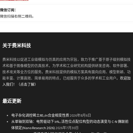
微信订阅：
微信扫描右侧二维码。
关于费米科技
费米科技以促进工业级模拟与仿真的应用为宗旨，致力于推广基于原子级别模拟技
术和基于图像模型的仿真技术，为学术和工业研究机构提供研发咨询、软件部署、
技术攻关等全方位的服务。费米科技提供的模拟方案具有面向应用、模型新颖、功
能丰富、计算高效、简单易用的特点，已经服务于众多的学术和工业用户。
欢迎加
入我们！（点击了解）
最近更新
电子杂化调控稀土RE₂In合金相变性质
2026年8月6日
从单轴到双轴：电势驱动下 IrN₄ 活性位点配位构型的动态演变与 C-N 偶联前
体锁定(Nano Research 2026)
2026年7月30日