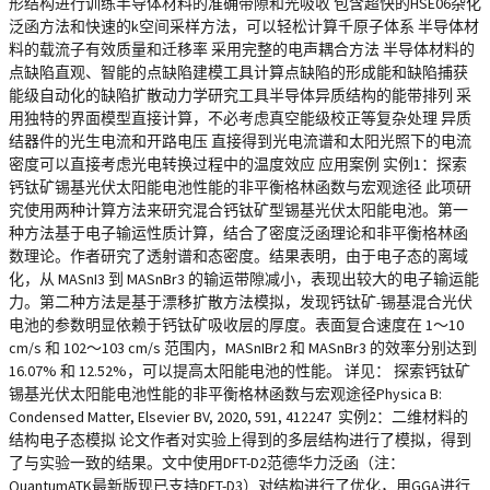
形结构进行训练半导体材料的准确带隙和光吸收 包含超快的HSE06杂化
泛函方法和快速的k空间采样方法，可以轻松计算千原子体系 半导体材
料的载流子有效质量和迁移率 采用完整的电声耦合方法 半导体材料的
点缺陷直观、智能的点缺陷建模工具计算点缺陷的形成能和缺陷捕获
能级自动化的缺陷扩散动力学研究工具半导体异质结构的能带排列 采
用独特的界面模型直接计算，不必考虑真空能级校正等复杂处理 异质
结器件的光生电流和开路电压 直接得到光电流谱和太阳光照下的电流
密度可以直接考虑光电转换过程中的温度效应 应用案例 实例1：探索
钙钛矿锡基光伏太阳能电池性能的非平衡格林函数与宏观途径 此项研
究使用两种计算方法来研究混合钙钛矿型锡基光伏太阳能电池。第一
种方法基于电子输运性质计算，结合了密度泛函理论和非平衡格林函
数理论。作者研究了透射谱和态密度。结果表明，由于电子态的离域
化，从 MASnI3 到 MASnBr3 的输运带隙减小，表现出较大的电子输运能
力。第二种方法是基于漂移扩散方法模拟，发现钙钛矿-锡基混合光伏
电池的参数明显依赖于钙钛矿吸收层的厚度。表面复合速度在 1～10
cm/s 和 102～103 cm/s 范围内，MASnIBr2 和 MASnBr3 的效率分别达到
16.07% 和 12.52%，可以提高太阳能电池的性能。 详见： 探索钙钛矿
锡基光伏太阳能电池性能的非平衡格林函数与宏观途径Physica B:
Condensed Matter, Elsevier BV, 2020, 591, 412247 实例2：二维材料的
结构电子态模拟 论文作者对实验上得到的多层结构进行了模拟，得到
了与实验一致的结果。文中使用DFT-D2范德华力泛函（注：
QuantumATK最新版现已支持DFT-D3）对结构进行了优化，用GGA进行