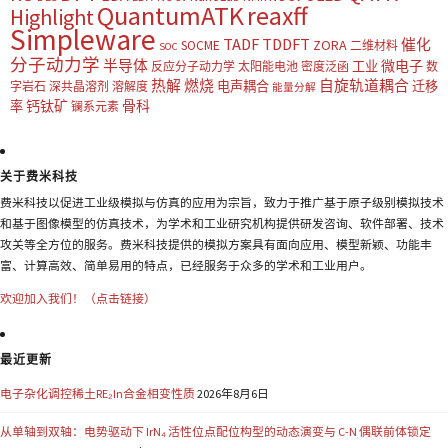
QuantumATK
reaxff
Highlight
Simpleware
TADF
TDDFT
催化
ZORA
SOCME
二维材料
SOC
分子动力学
半导体
微电子
工业
反应分子动力学
太阳能电池
密度泛函
数
热解
燃烧
自旋轨道耦合
电声耦合
迁移
字岩石
深共晶溶剂
溶解度
能量分解
钙钛矿
骨科
率
镧系元素
关于费米科技
费米科技以促进工业级模拟与仿真的应用为宗旨，致力于推广基于原子级别模拟技术
和基于图像模型的仿真技术，为学术和工业研究机构提供研发咨询、软件部署、技术
攻关等全方位的服务。费米科技提供的模拟方案具有面向应用、模型新颖、功能丰
富、计算高效、简单易用的特点，已经服务于众多的学术和工业用户。
欢迎加入我们！（点击链接）
最近更新
电子杂化调控稀土RE₂In合金相变性质
2026年8月6日
从单轴到双轴：电势驱动下 IrN₄ 活性位点配位构型的动态演变与 C-N 偶联前体锁定