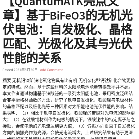
【QuantumATK亮点文
章】基于BiFeO3的无机光
伏电池：自发极化、晶格
匹配、光极化及其与光伏
性能的关系
Posted
2021年3月20日
·
Add Comment
摘要 无机钙钛矿铁电氧化物具有比有机-无机杂化型钙钛矿化合物更稳
定的特点。然而，基于这些材料的太阳能电池能量转换效率并不高。
本文作者通过构建基于铁酸铋的一系列太阳能电池，采用密度泛函结
合非平衡格林函数的方法，研究了铁电自发极化、铁酸铋与电极材料
的晶格匹配以及极化光等三种因素对太阳能电池光伏性能的影响。结
果表明：（1）相比于铁电自发极化，铁酸铋的带隙对光电流的影响更
大；（2）在钛酸锶材料作为电极的情况下，铁酸铋中的特定离子与之
接触，会使电池的光电流达到更大值；（3）偏振方向垂直于自发极化
方向的偏振光作为光源，会使光电流增大。上述研究结果有助于更深