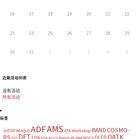
16
17
18
19
20
21
22
23
24
25
26
27
28
29
30
31
1
2
3
4
5
近期活动列表
没有活动
所有活动
标签
AMS
ADF
COSMO-
BAND
ATK Workshop
ABAQUS
3D打印
DFT
QATK
RS
OLED
EDA
NOCV
NanoLab
DES
EDA-NOCV
NMR