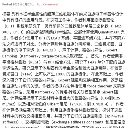
Posted
2021年3月20日
·
Add Comment
摘要 具有本征半金属性的超薄二维铁磁体在纳米自旋电子学器件设计
中具有很好的应用前景。在这项工作中，作者利用密度泛函理论
（DFT）系统地研究了一类有前途的二维铁磁体单层二卤化铁（FeX2，
X=Cl，Br，I）的自旋输运和动力学性质。全部计算使用QuantumATK 完
成，作者充分使用了 DFT 的 LCAO 基组、平面波基组方法，并在不同方
法之间进行了对比。分析计算则包括自旋分辨能带、二维费米面、自
旋极化的电子输运（DFT-NEGF）、声子计算、磁各向异性、Gibert
Damping（Kambersky torque-torque关联模型）。 首先，作者使用非
平衡格林函数（NEGF）与 DFT 结合方法，研究了 FeX2 单分子膜的自旋
输运性质。研究显示了体系固有的半金属性和较大自旋带隙，在较宽
费米窗口（>1ev）上可以产生 100% 的自旋极化。 在此基础上，作者
深入研究了它们的磁各向异性、Gilbert 阻尼和交换相互作用，这是控
制自旋动力学的关键。作者的模拟方法包括使用 force theorem 来确定
磁各向异性，采用 Kambersky 的转矩-转矩关联模型确定 Gilbert 阻
尼。计算结果揭示了这些材料中相当大的垂直各向异性（0.04到0.25
mJ/m2）以及相对较低的 Gilbert 阻尼（7.9×10−5 到 3.7×10−4）。 作者
在计算模拟结果的基础上，利用自旋极化格林函数理论，探讨了这些
材料中的有效交换相互作用，并研究了它们的自旋波刚度（spin-wave
stiffness）、交换刚度常数（exchange stiffness constant）和居里温度