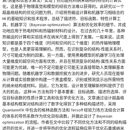
算/测量和信息学算法）实现了热功能材料纳米结构的特性的计算优
化，这是基于物理直觉和模型的经验方法难以获得的。此研究以一个
超晶格结构的优化问题为例，介绍将热输运计算和机器学习相结合的
MI 的基础知识和技术程序，总结了描述符、目标函数、特性计算工
具、机器学习（Bayesian optimization）算法和优化效率的细节，并成
功地应用于热电材料和热辐射材料的设计。 在过去的几十年里，各种
热输运的计算和实验技术在纳米尺度上得到了发展。一般来说，这类
知识都是基于四个维度（时间和空间的三个维度）的热传输物理模
型，也是人类更容易理解的。然而，在识别复杂的结构-性能关系时，
尺寸可能成为制约因素。另一方面，使用黑箱模型的机器学习在处理
大量维度的超空间方面有优势，并且在预测复杂的结构-属性关系方面
可能更为优越，唯一的不足可能是它可能无法直接帮助人类理解基本
物理问题。随着机器学习和数据挖掘方法的进步，研究人员现在能够
从计算或实验数据中构建一个黑盒模型，识别或预测显示出所需特性
的纳米结构或材料。因此，它为发现、设计甚至理解新材料提供了巨
大的机会。 这种 MI 方法有四个基本要素：目标函数、描述符选择、评
估目标函数的性质计算工具和信息学优化方法。文章通过设计超晶格
基本结构框架对结构进行了数字化得到了多种结构描述符，采用
QuantumATK 中包含的格林函数方法和 Tersoff 经验力场方法结合计算
的体系的导热系数作为优化目标函数，并据此设计了 Bayesian
optimization 的流程。作者在文中比较了不同优化方法和不同的结构描
述符的优劣，并进一步将导热的优化流程延伸应用于优化石墨烯纳米