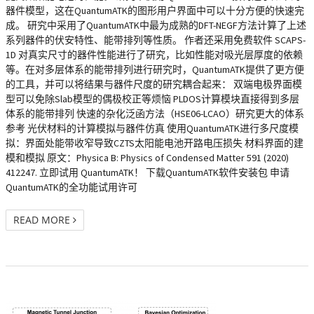
器件模型，这在QuantumATK的图形用户界面中可以十分方便的快速完
成。 研究中采用了QuantumATK中最为成熟的DFT-NEGF方法计算了上述
系列器件的伏安特性、能带排列等性质。 作者还采用免费软件 SCAPS-
1D 对真实尺寸的器件性能进行了研究，比如性能对吸光层厚度的依赖
等。在对多层体系的能带排列进行研究时，QuantumATK提供了更方便
的工具，并可以将结果与器件尺度的研究耦合起来： 双端电极界面模
型可以免除Slab模型的偶极校正等烦恼 PLDOS计算模块直接得到多层
体系的能带排列 快速的杂化泛函方法（HSE06-LCAO）研究更大的体系
参考 光伏材料的计算模拟与器件仿真 使用QuantumATK进行多尺度模
拟：界面处能带收窄导致CZTS太阳能电池开路电压损失 材料界面的建
模和模拟 原文：Physica B: Physics of Condensed Matter 591 (2020)
412247. 立即试用 QuantumATK！ 下载QuantumATK软件安装包 申请
QuantumATK的全功能试用许可
READ MORE