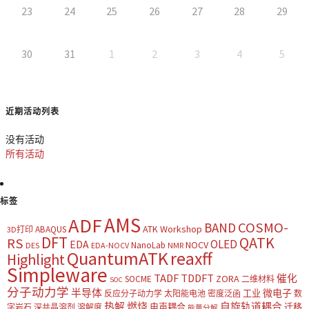
23
24
25
26
27
28
29
30
31
1
2
3
4
5
近期活动列表
没有活动
所有活动
标签
AMS
ADF
COSMO-
BAND
ATK Workshop
ABAQUS
3D打印
DFT
QATK
RS
OLED
EDA
NOCV
NanoLab
DES
EDA-NOCV
NMR
QuantumATK
reaxff
Highlight
Simpleware
TADF
TDDFT
催化
ZORA
SOCME
二维材料
SOC
分子动力学
半导体
微电子
工业
反应分子动力学
太阳能电池
密度泛函
数
热解
燃烧
自旋轨道耦合
电声耦合
迁移
字岩石
深共晶溶剂
溶解度
能量分解