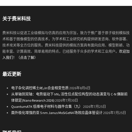
关于费米科技
费米科技以促进工业级模拟与仿真的应用为宗旨，致力于推广基于原子级别模拟技
术和基于图像模型的仿真技术，为学术和工业研究机构提供研发咨询、软件部署、
技术攻关等全方位的服务。费米科技提供的模拟方案具有面向应用、模型新颖、功
能丰富、计算高效、简单易用的特点，已经服务于众多的学术和工业用户。
欢迎加
入我们！（点击了解）
最近更新
电子杂化调控稀土RE₂In合金相变性质
2026年8月6日
从单轴到双轴：电势驱动下 IrN₄ 活性位点配位构型的动态演变与 C-N 偶联前
体锁定(Nano Research 2026)
2026年7月30日
QuantumATK 低维电子材料与器件合集（九）
2026年7月25日
面外极化增强的亚 5 nm Janus MoSiGeN4 场效应晶体管设计
2026年7月25日