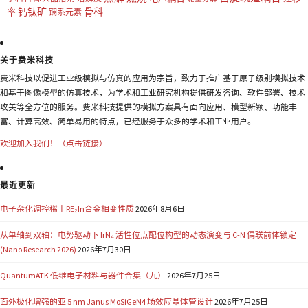
钙钛矿
骨科
率
镧系元素
关于费米科技
费米科技以促进工业级模拟与仿真的应用为宗旨，致力于推广基于原子级别模拟技术
和基于图像模型的仿真技术，为学术和工业研究机构提供研发咨询、软件部署、技术
攻关等全方位的服务。费米科技提供的模拟方案具有面向应用、模型新颖、功能丰
富、计算高效、简单易用的特点，已经服务于众多的学术和工业用户。
欢迎加入我们！（点击链接）
最近更新
电子杂化调控稀土RE₂In合金相变性质
2026年8月6日
从单轴到双轴：电势驱动下 IrN₄ 活性位点配位构型的动态演变与 C-N 偶联前体锁定
(Nano Research 2026)
2026年7月30日
QuantumATK 低维电子材料与器件合集（九）
2026年7月25日
面外极化增强的亚 5 nm Janus MoSiGeN4 场效应晶体管设计
2026年7月25日