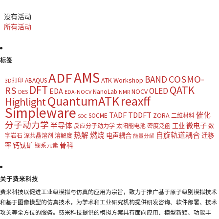
没有活动
所有活动
标签
AMS
ADF
COSMO-
BAND
ATK Workshop
ABAQUS
3D打印
DFT
QATK
RS
OLED
EDA
NOCV
NanoLab
DES
EDA-NOCV
NMR
QuantumATK
reaxff
Highlight
Simpleware
TADF
TDDFT
催化
ZORA
SOCME
二维材料
SOC
分子动力学
半导体
微电子
工业
反应分子动力学
太阳能电池
密度泛函
数
热解
燃烧
自旋轨道耦合
电声耦合
迁移
字岩石
深共晶溶剂
溶解度
能量分解
钙钛矿
骨科
率
镧系元素
关于费米科技
费米科技以促进工业级模拟与仿真的应用为宗旨，致力于推广基于原子级别模拟技术
和基于图像模型的仿真技术，为学术和工业研究机构提供研发咨询、软件部署、技术
攻关等全方位的服务。费米科技提供的模拟方案具有面向应用、模型新颖、功能丰