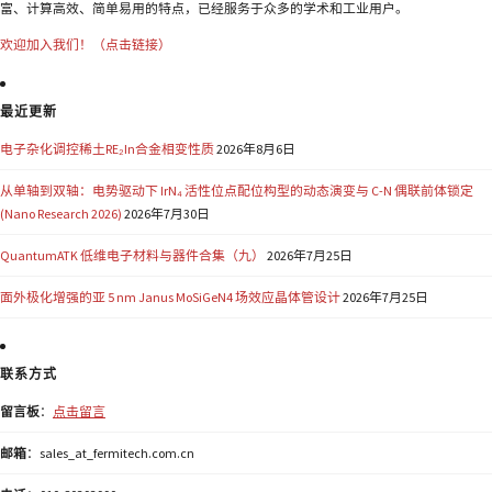
富、计算高效、简单易用的特点，已经服务于众多的学术和工业用户。
欢迎加入我们！（点击链接）
最近更新
电子杂化调控稀土RE₂In合金相变性质
2026年8月6日
从单轴到双轴：电势驱动下 IrN₄ 活性位点配位构型的动态演变与 C-N 偶联前体锁定
(Nano Research 2026)
2026年7月30日
QuantumATK 低维电子材料与器件合集（九）
2026年7月25日
面外极化增强的亚 5 nm Janus MoSiGeN4 场效应晶体管设计
2026年7月25日
联系方式
留言板
：
点击留言
邮箱
：sales_at_fermitech.com.cn