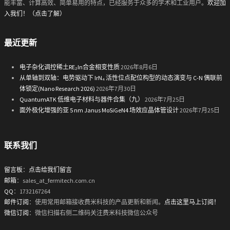
能丰富、计算高效、简单易用的特点，已经服务于众多的学术和工业用户。
欢迎加
入我们！（点击了解）
最近更新
电子杂化调控稀土RE₂In合金相变性质
2026年8月6日
从单轴到双轴：电势驱动下 IrN₄ 活性位点配位构型的动态演变与 C-N 偶联前
体锁定(Nano Research 2026)
2026年7月30日
QuantumATK 低维电子材料与器件合集（九）
2026年7月25日
面外极化增强的亚 5 nm Janus MoSiGeN4 场效应晶体管设计
2026年7月25日
联系我们
留言板
：
点击给我们留言
邮箱
：sales_at_fermitech.com.cn
QQ
：1732167264
邮件订阅
：使用常用邮箱接收费米科技的产品更新和新闻。
点击这里马上订阅！
微信订阅
：微信扫描右侧二维码关注费米科技微信公众号