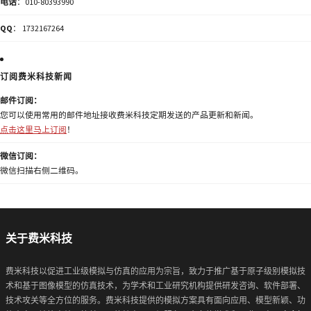
电话
：010-80393990
QQ
： 1732167264
订阅费米科技新闻
邮件订阅：
您可以使用常用的邮件地址接收费米科技定期发送的产品更新和新闻。
点击这里马上订阅
！
微信订阅：
微信扫描右侧二维码。
关于费米科技
费米科技以促进工业级模拟与仿真的应用为宗旨，致力于推广基于原子级别模拟技
术和基于图像模型的仿真技术，为学术和工业研究机构提供研发咨询、软件部署、
技术攻关等全方位的服务。费米科技提供的模拟方案具有面向应用、模型新颖、功