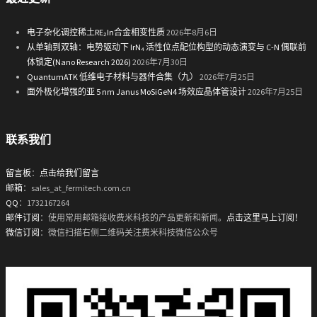
电子杂化调控稀土RE₂In合金相变性质
2026年8月6日
从单轴到双轴：电势驱动下 IrN₄ 活性位点配位构型的动态演变与 C-N 偶联前
体锁定(Nano Research 2026)
2026年7月30日
QuantumATK 低维电子材料与器件合集（九）
2026年7月25日
面外极化增强的亚 5 nm Janus MoSiGeN4 场效应晶体管设计
2026年7月25日
联系我们
留言板
：
点击给我们留言
邮箱
：sales_at_fermitech.com.cn
QQ
：1732167264
邮件订阅
：使用常用邮箱接收费米科技的产品更新和新闻。
点击这里马上订阅！
微信订阅
：微信扫描右侧二维码关注费米科技微信公众号