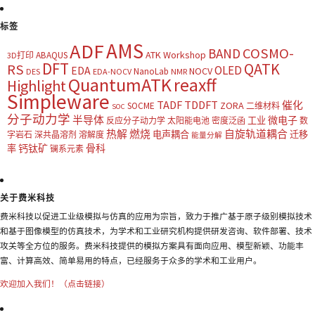
标签
AMS
ADF
COSMO-
BAND
ATK Workshop
ABAQUS
3D打印
DFT
QATK
RS
OLED
EDA
NOCV
NanoLab
DES
EDA-NOCV
NMR
QuantumATK
reaxff
Highlight
Simpleware
TADF
TDDFT
催化
ZORA
SOCME
二维材料
SOC
分子动力学
半导体
微电子
工业
反应分子动力学
太阳能电池
密度泛函
数
热解
燃烧
自旋轨道耦合
电声耦合
迁移
字岩石
深共晶溶剂
溶解度
能量分解
钙钛矿
骨科
率
镧系元素
关于费米科技
费米科技以促进工业级模拟与仿真的应用为宗旨，致力于推广基于原子级别模拟技术
和基于图像模型的仿真技术，为学术和工业研究机构提供研发咨询、软件部署、技术
攻关等全方位的服务。费米科技提供的模拟方案具有面向应用、模型新颖、功能丰
富、计算高效、简单易用的特点，已经服务于众多的学术和工业用户。
欢迎加入我们！（点击链接）