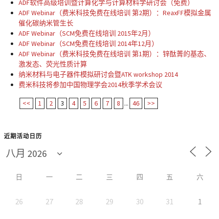
ADF软件高级培训暨计算化学与计算材料学研讨会（免费）
ADF Webinar（费米科技免费在线培训 第2期）：ReaxFF模拟金属
催化碳纳米管生长
ADF Webinar（SCM免费在线培训 2015年2月）
ADF Webinar（SCM免费在线培训 2014年12月）
ADF Webinar（费米科技免费在线培训 第1期）：锌酞菁的基态、
激发态、荧光性质计算
纳米材料与电子器件模拟研讨会暨ATK workshop 2014
费米科技将参加中国物理学会2014秋季学术会议
<<
1
2
3
4
5
6
7
8
...
46
>>
近期活动日历
日
一
二
三
四
五
六
26
27
28
29
30
31
1