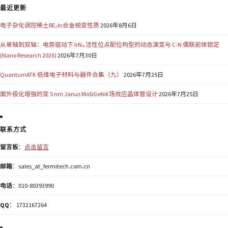
最近更新
电子杂化调控稀土RE₂In合金相变性质
2026年8月6日
从单轴到双轴：电势驱动下 IrN₄ 活性位点配位构型的动态演变与 C-N 偶联前体锁定
(Nano Research 2026)
2026年7月30日
QuantumATK 低维电子材料与器件合集（九）
2026年7月25日
面外极化增强的亚 5 nm Janus MoSiGeN4 场效应晶体管设计
2026年7月25日
联系方式
留言板
：
点击留言
邮箱
：sales_at_fermitech.com.cn
电话
：010-80393990
QQ
： 1732167264