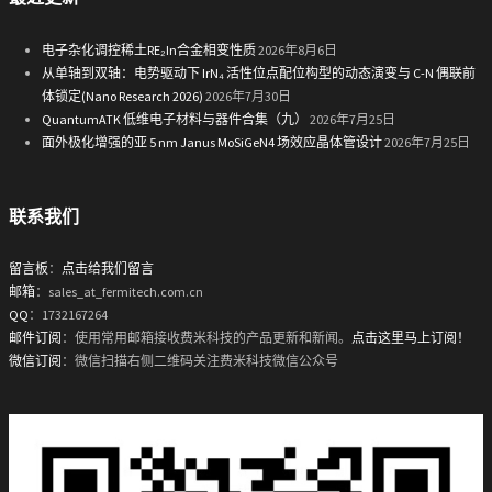
电子杂化调控稀土RE₂In合金相变性质
2026年8月6日
从单轴到双轴：电势驱动下 IrN₄ 活性位点配位构型的动态演变与 C-N 偶联前
体锁定(Nano Research 2026)
2026年7月30日
QuantumATK 低维电子材料与器件合集（九）
2026年7月25日
面外极化增强的亚 5 nm Janus MoSiGeN4 场效应晶体管设计
2026年7月25日
联系我们
留言板
：
点击给我们留言
邮箱
：sales_at_fermitech.com.cn
QQ
：1732167264
邮件订阅
：使用常用邮箱接收费米科技的产品更新和新闻。
点击这里马上订阅！
微信订阅
：微信扫描右侧二维码关注费米科技微信公众号