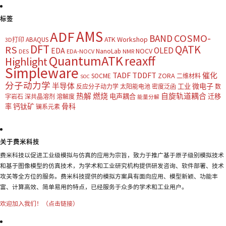
标签
AMS
ADF
COSMO-
BAND
ATK Workshop
ABAQUS
3D打印
DFT
QATK
RS
OLED
EDA
NOCV
NanoLab
DES
EDA-NOCV
NMR
QuantumATK
reaxff
Highlight
Simpleware
TADF
TDDFT
催化
ZORA
SOCME
二维材料
SOC
分子动力学
半导体
微电子
工业
反应分子动力学
太阳能电池
密度泛函
数
热解
燃烧
自旋轨道耦合
电声耦合
迁移
字岩石
深共晶溶剂
溶解度
能量分解
钙钛矿
骨科
率
镧系元素
关于费米科技
费米科技以促进工业级模拟与仿真的应用为宗旨，致力于推广基于原子级别模拟技术
和基于图像模型的仿真技术，为学术和工业研究机构提供研发咨询、软件部署、技术
攻关等全方位的服务。费米科技提供的模拟方案具有面向应用、模型新颖、功能丰
富、计算高效、简单易用的特点，已经服务于众多的学术和工业用户。
欢迎加入我们！（点击链接）