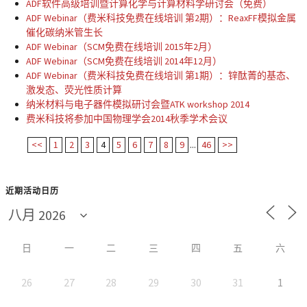
ADF软件高级培训暨计算化学与计算材料学研讨会（免费）
ADF Webinar（费米科技免费在线培训 第2期）：ReaxFF模拟金属
催化碳纳米管生长
ADF Webinar（SCM免费在线培训 2015年2月）
ADF Webinar（SCM免费在线培训 2014年12月）
ADF Webinar（费米科技免费在线培训 第1期）：锌酞菁的基态、
激发态、荧光性质计算
纳米材料与电子器件模拟研讨会暨ATK workshop 2014
费米科技将参加中国物理学会2014秋季学术会议
<<
1
2
3
4
5
6
7
8
9
...
46
>>
近期活动日历
日
一
二
三
四
五
六
26
27
28
29
30
31
1