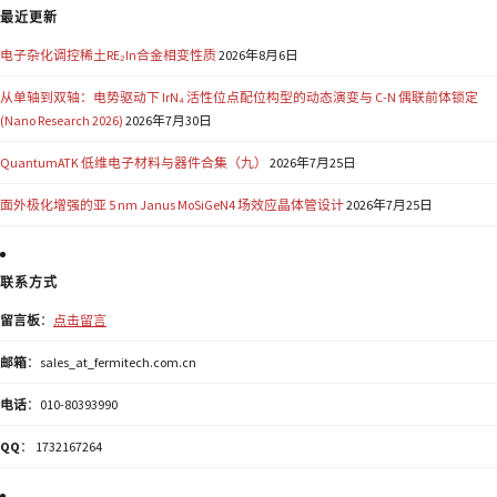
最近更新
电子杂化调控稀土RE₂In合金相变性质
2026年8月6日
从单轴到双轴：电势驱动下 IrN₄ 活性位点配位构型的动态演变与 C-N 偶联前体锁定
(Nano Research 2026)
2026年7月30日
QuantumATK 低维电子材料与器件合集（九）
2026年7月25日
面外极化增强的亚 5 nm Janus MoSiGeN4 场效应晶体管设计
2026年7月25日
联系方式
留言板
：
点击留言
邮箱
：sales_at_fermitech.com.cn
电话
：010-80393990
QQ
： 1732167264