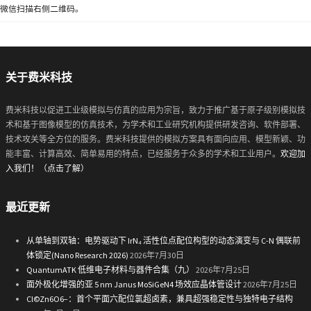
微信扫描右侧二维码。
关于费米科技
费米科技以促进工业级模拟与仿真的应用为宗旨，致力于推广基于原子级别模拟技
术和基于图像模型的仿真技术，为学术和工业研究机构提供研发咨询、软件部署、
技术攻关等全方位的服务。费米科技提供的模拟方案具有面向应用、模型新颖、功
能丰富、计算高效、简单易用的特点，已经服务于众多的学术和工业用户。
欢迎加
入我们！（点击了解）
最近更新
从单轴到双轴：电势驱动下 IrN₄ 活性位点配位构型的动态演变与 C-N 偶联前
体锁定(Nano Research 2026)
2026年7月30日
QuantumATK 低维电子材料与器件合集（九）
2026年7月25日
面外极化增强的亚 5 nm Janus MoSiGeN4 场效应晶体管设计
2026年7月25日
Cl©Zn6O6−：首个平面六配位氯超卤素，兼具超强稳定性与独特电子结构