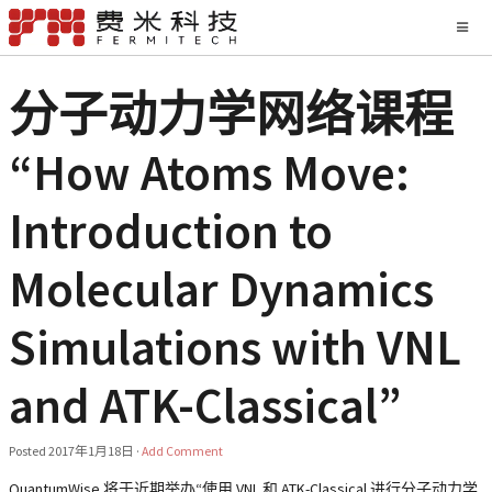
分子动力学网络课程
“How Atoms Move:
Introduction to
Molecular Dynamics
Simulations with VNL
and ATK-Classical”
Posted
2017年1月18日
·
Add Comment
QuantumWise 将于近期举办“
使用 VNL 和 ATK-Classical 进行分子动力学