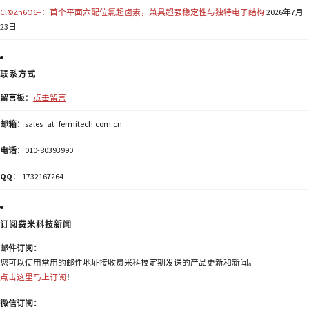
Cl©Zn6O6−：首个平面六配位氯超卤素，兼具超强稳定性与独特电子结构
2026年7月
23日
联系方式
留言板
：
点击留言
邮箱
：sales_at_fermitech.com.cn
电话
：010-80393990
QQ
： 1732167264
订阅费米科技新闻
邮件订阅：
您可以使用常用的邮件地址接收费米科技定期发送的产品更新和新闻。
点击这里马上订阅
！
微信订阅：