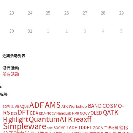
23
24
25
26
27
28
29
30
31
1
2
3
4
5
近期活动列表
没有活动
所有活动
标签
AMS
ADF
COSMO-
BAND
ATK Workshop
ABAQUS
3D打印
DFT
QATK
RS
OLED
EDA
NOCV
NanoLab
DES
EDA-NOCV
NMR
QuantumATK
reaxff
Highlight
Simpleware
TADF
TDDFT
催化
ZORA
SOCME
二维材料
SOC