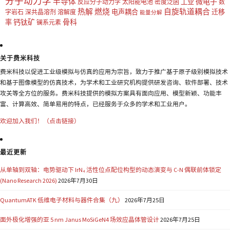
分子动力学
半导体
微电子
工业
反应分子动力学
太阳能电池
密度泛函
数
热解
燃烧
自旋轨道耦合
电声耦合
迁移
字岩石
深共晶溶剂
溶解度
能量分解
钙钛矿
骨科
率
镧系元素
关于费米科技
费米科技以促进工业级模拟与仿真的应用为宗旨，致力于推广基于原子级别模拟技术
和基于图像模型的仿真技术，为学术和工业研究机构提供研发咨询、软件部署、技术
攻关等全方位的服务。费米科技提供的模拟方案具有面向应用、模型新颖、功能丰
富、计算高效、简单易用的特点，已经服务于众多的学术和工业用户。
欢迎加入我们！（点击链接）
最近更新
从单轴到双轴：电势驱动下 IrN₄ 活性位点配位构型的动态演变与 C-N 偶联前体锁定
(Nano Research 2026)
2026年7月30日
QuantumATK 低维电子材料与器件合集（九）
2026年7月25日
面外极化增强的亚 5 nm Janus MoSiGeN4 场效应晶体管设计
2026年7月25日