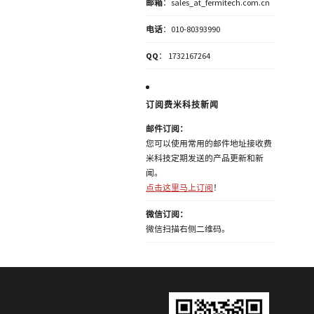
邮箱
：sales_at_fermitech.com.cn
电话
：010-80393990
QQ
： 1732167264
订阅费米科技新闻
邮件订阅：
您可以使用常用的邮件地址接收费
米科技定期发送的产品更新和新
闻。
点击这里马上订阅
！
微信订阅：
微信扫描右侧二维码。