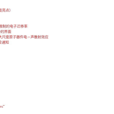
功能亮点）
限制的电子迁移率
中的界面
模拟大尺度原子器件电－声散射效应
二轮通知
知
知
知
es”