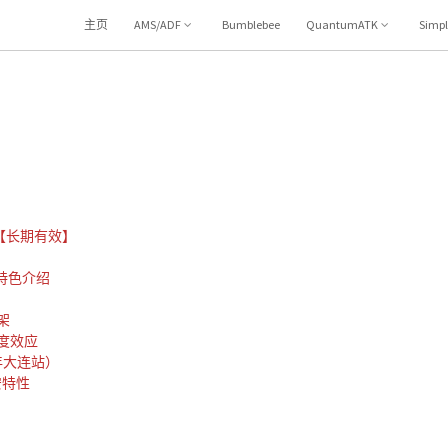
主页
AMS/ADF
Bumblebee
QuantumATK
Simp
集【长期有效】
新特色介绍
架
度效应
年大连站）
安特性