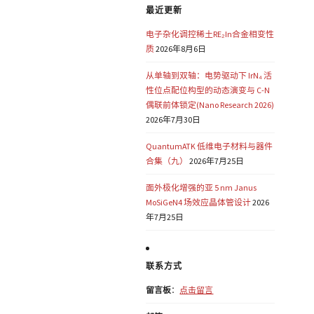
最近更新
电子杂化调控稀土RE₂In合金相变性
质
2026年8月6日
从单轴到双轴：电势驱动下 IrN₄ 活
性位点配位构型的动态演变与 C-N
偶联前体锁定(Nano Research 2026)
2026年7月30日
QuantumATK 低维电子材料与器件
合集（九）
2026年7月25日
面外极化增强的亚 5 nm Janus
MoSiGeN4 场效应晶体管设计
2026
年7月25日
联系方式
留言板
：
点击留言