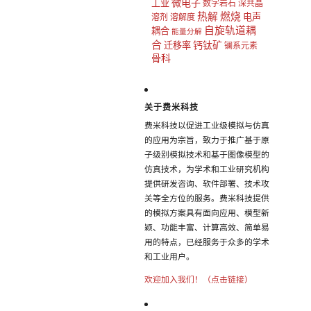
微电子
工业
数字岩石
深共晶
热解
燃烧
电声
溶剂
溶解度
自旋轨道耦
耦合
能量分解
合
钙钛矿
迁移率
镧系元素
骨科
关于费米科技
费米科技以促进工业级模拟与仿真
的应用为宗旨，致力于推广基于原
子级别模拟技术和基于图像模型的
仿真技术，为学术和工业研究机构
提供研发咨询、软件部署、技术攻
关等全方位的服务。费米科技提供
的模拟方案具有面向应用、模型新
颖、功能丰富、计算高效、简单易
用的特点，已经服务于众多的学术
和工业用户。
欢迎加入我们！（点击链接）