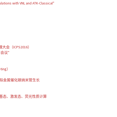
ations with VNL and ATK-Classical”
知
知
会（ICPS2016）
会议”
ing）
）
FF模拟金属催化碳纳米管生长
酞菁的基态、激发态、荧光性质计算