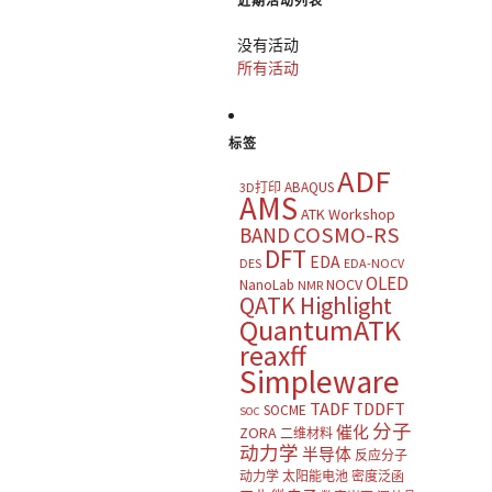
近期活动列表
没有活动
所有活动
标签
ADF
ABAQUS
3D打印
AMS
ATK Workshop
COSMO-RS
BAND
DFT
EDA
DES
EDA-NOCV
OLED
NOCV
NanoLab
NMR
QATK Highlight
QuantumATK
reaxff
Simpleware
TADF
TDDFT
SOCME
SOC
分子
催化
ZORA
二维材料
动力学
半导体
反应分子
动力学
太阳能电池
密度泛函