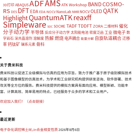
AMS
ADF
COSMO-
BAND
ATK Workshop
ABAQUS
3D打印
DFT
QATK
RS
OLED
EDA
NOCV
NanoLab
DES
EDA-NOCV
NMR
QuantumATK
reaxff
Highlight
Simpleware
TADF
TDDFT
催化
ZORA
SOCME
二维材料
SOC
分子动力学
半导体
微电子
工业
反应分子动力学
太阳能电池
密度泛函
数
热解
燃烧
自旋轨道耦合
电声耦合
迁移
字岩石
深共晶溶剂
溶解度
能量分解
钙钛矿
骨科
率
镧系元素
关于费米科技
费米科技以促进工业级模拟与仿真的应用为宗旨，致力于推广基于原子级别模拟技术
和基于图像模型的仿真技术，为学术和工业研究机构提供研发咨询、软件部署、技术
攻关等全方位的服务。费米科技提供的模拟方案具有面向应用、模型新颖、功能丰
富、计算高效、简单易用的特点，已经服务于众多的学术和工业用户。
欢迎加入我们！（点击链接）
最近更新
电子杂化调控稀土RE₂In合金相变性质
2026年8月6日