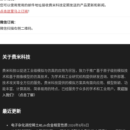
您可以使用常用的邮件地址接收费米科技定期发送的产品更新和新闻。
点击这里马上订阅
！
微信订阅：
微信扫描右侧二维码。
关于费米科技
费米科技以促进工业级模拟与仿真的应用为宗旨，致力于推广基于原子级别模拟技
术和基于图像模型的仿真技术，为学术和工业研究机构提供研发咨询、软件部署、
技术攻关等全方位的服务。费米科技提供的模拟方案具有面向应用、模型新颖、功
能丰富、计算高效、简单易用的特点，已经服务于众多的学术和工业用户。
欢迎加
入我们！（点击了解）
最近更新
电子杂化调控稀土RE₂In合金相变性质
2026年8月6日