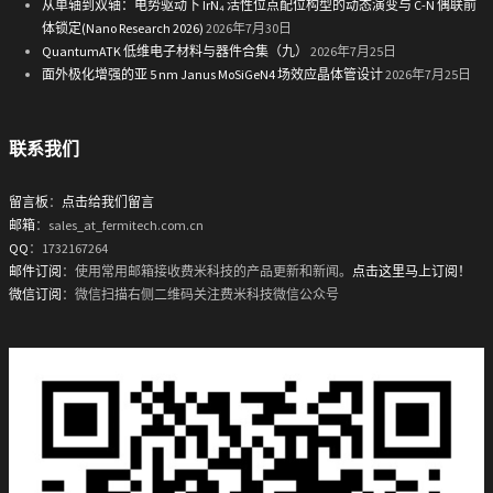
从单轴到双轴：电势驱动下 IrN₄ 活性位点配位构型的动态演变与 C-N 偶联前
体锁定(Nano Research 2026)
2026年7月30日
QuantumATK 低维电子材料与器件合集（九）
2026年7月25日
面外极化增强的亚 5 nm Janus MoSiGeN4 场效应晶体管设计
2026年7月25日
联系我们
留言板
：
点击给我们留言
邮箱
：sales_at_fermitech.com.cn
QQ
：1732167264
邮件订阅
：使用常用邮箱接收费米科技的产品更新和新闻。
点击这里马上订阅！
微信订阅
：微信扫描右侧二维码关注费米科技微信公众号