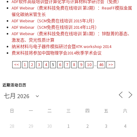
ADF软件高级培训暨计算化学与计算材料学研讨会（免费）
ADF Webinar（费米科技免费在线培训 第2期）：ReaxFF模拟金属
催化碳纳米管生长
ADF Webinar（SCM免费在线培训 2015年2月）
ADF Webinar（SCM免费在线培训 2014年12月）
ADF Webinar（费米科技免费在线培训 第1期）：锌酞菁的基态、
激发态、荧光性质计算
纳米材料与电子器件模拟研讨会暨ATK workshop 2014
费米科技将参加中国物理学会2014秋季学术会议
<<
1
2
3
4
5
6
7
8
9
10
...
46
>>
近期活动日历
日
一
二
三
四
五
六
28
29
30
1
2
3
4