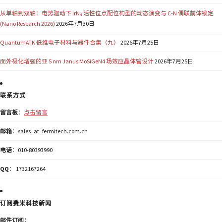
从单轴到双轴：电势驱动下 IrN₄ 活性位点配位构型的动态演变与 C-N 偶联前体锁定
(Nano Research 2026)
2026年7月30日
QuantumATK 低维电子材料与器件合集（九）
2026年7月25日
面外极化增强的亚 5 nm Janus MoSiGeN4 场效应晶体管设计
2026年7月25日
联系方式
留言板
：
点击留言
邮箱
：sales_at_fermitech.com.cn
电话
：010-80393990
QQ
： 1732167264
订阅费米科技新闻
邮件订阅：