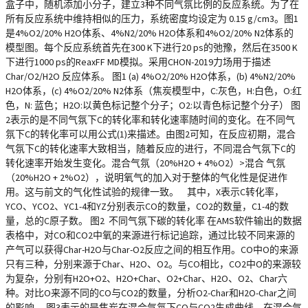
盒子中，随机添加小分子，建立3种不同气氛比例的反应系统。为了在
所有反应系统中维持相似的压力，系统密度均设定为 0.15 g/cm3。图1
是4%O2/20% H2O体系、4%N2/20% H2O体系和4%O2/20% N2体系的
模型图。每个反应系统首先在300 K下进行20 ps的弛豫，然后在3500 K
下进行1000 ps的ReaxFF MD模拟。采用CHON-2019力场用于描述
Char/O2/H2O 反应体系。 图1 (a) 4%O2/20% H2O体系，(b) 4%N2/20%
H2O体系，(c) 4%O2/20% N2体系（焦炭模型中，C:灰色，H:白色，O:红
色，N: 蓝色；H2O:以黄色标记整个分子；O2:以青色标记整个分子） 图
2表示的是不同气氛下C的转化率和转化速率随时间的变化。在不同气
氛下C的转化率可以用公式(1)来描述。由图2可知，在反应初期，混合
气氛下C的转化速率大致相当，随着反应的进行，不同混合气氛下C的
转化速率开始发生变化。混合气氛（20%H2O + 4%O2）>混合 气氛
（20%H2O + 2%O2），说明氧气的加入对于整体的气化性是促进作
用。这与前文的气化性试验的规律一致。 其中，X表示C转化率，
YCO、YCO2、YC1-4和YZ分别表示CO的数量，CO2的数量，C1-4的数
量，总的C原子数。 图2 不同气氛下碳的转化率 在AMS软件输出的数据
表格中，对CO和CO2中氧的来源进行标记追踪，通过比较不同来源的
产气可以获得Char-H2O与Char-O2反应之间的相互作用。CO中O的来源
只有三种，分别来源于Char、H2O、O2。与CO相比，CO2中O的来源较
为复杂，分别有H2O+O2、H2O+Char、O2+Char、H2O、O2、Char六
种。对比O来源不同的CO与CO2的数量，分析O2-Char和H2O-Char之间
的影响。 图3表示的是焦炭在混合气氛下CO与CO2生成曲线。在混合气