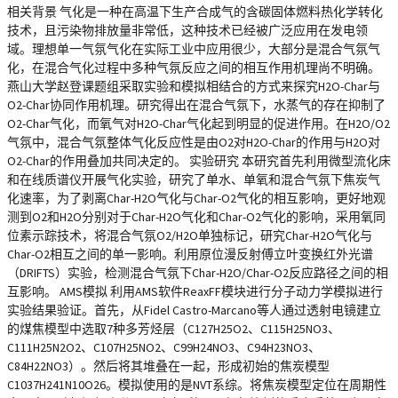
相关背景 气化是一种在高温下生产合成气的含碳固体燃料热化学转化
技术，且污染物排放量非常低，这种技术已经被广泛应用在发电领
域。理想单一气氛气化在实际工业中应用很少，大部分是混合气氛气
化，在混合气化过程中多种气氛反应之间的相互作用机理尚不明确。
燕山大学赵登课题组采取实验和模拟相结合的方式来探究H2O-Char与
O2-Char协同作用机理。研究得出在混合气氛下，水蒸气的存在抑制了
O2-Char气化，而氧气对H2O-Char气化起到明显的促进作用。在H2O/O2
气氛中，混合气氛整体气化反应性是由O2对H2O-Char的作用与H2O对
O2-Char的作用叠加共同决定的。 实验研究 本研究首先利用微型流化床
和在线质谱仪开展气化实验，研究了单水、单氧和混合气氛下焦炭气
化速率，为了剥离Char-H2O气化与Char-O2气化的相互影响，更好地观
测到O2和H2O分别对于Char-H2O气化和Char-O2气化的影响，采用氧同
位素示踪技术，将混合气氛O2/H2O单独标记，研究Char-H2O气化与
Char-O2相互之间的单一影响。利用原位漫反射傅立叶变换红外光谱
（DRIFTS）实验，检测混合气氛下Char-H2O/Char-O2反应路径之间的相
互影响。 AMS模拟 利用AMS软件ReaxFF模块进行分子动力学模拟进行
实验结果验证。首先，从Fidel Castro-Marcano等人通过透射电镜建立
的煤焦模型中选取7种多芳烃层（C127H25O2、C115H25NO3、
C111H25N2O2、C107H25NO2、C99H24NO3、C94H23NO3、
C84H22NO3）。然后将其堆叠在一起，形成初始的焦炭模型
C1037H241N10O26。模拟使用的是NVT系综。将焦炭模型定位在周期性