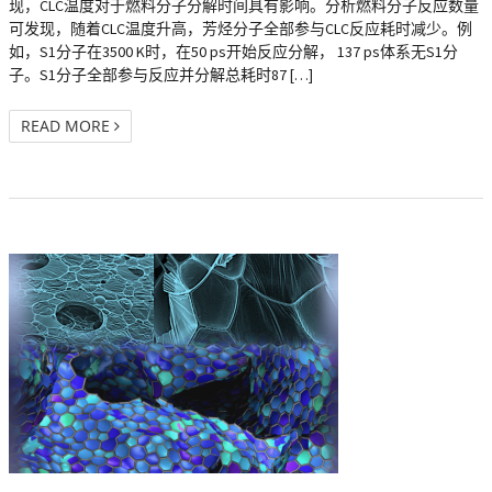
现，CLC温度对于燃料分子分解时间具有影响。分析燃料分子反应数量
可发现，随着CLC温度升高，芳烃分子全部参与CLC反应耗时减少。例
如，S1分子在3500 K时，在50 ps开始反应分解， 137 ps体系无S1分
子。S1分子全部参与反应并分解总耗时87 […]
READ MORE