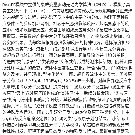
ReaxFF模块中提供的集群变量驱动元动力学算法（CVHD），模拟了真
实工况条件下（1000 K），气态及超临界态代表性碳氢燃料组分正癸烷
的热裂解反应过程，并追踪了反应中的主要产物分布，构建了两种反
应条件下的反应机理网络。相较于气态热裂解反应，超临界态下的反
应中，诸如氢提取反应，双自由基加成反应等双分子反应所占比例显
著提高，导致反应产物中大分子烷烃数目增加，产物烷/烯比增加，符
合实验结果。 为解释超临界态热裂解反应的特殊行为，选择深度神经
网络对真实气相、液相原子的局部环境进行学习，构建二元分类器，
对超临界流体进行筛分。筛分结果表明，超临界流体并非均匀单相，
而是由“类气原子”与“类液原子”交织共存形成的泡沫状结构。随着流体
所处环境压力的改变，流体体密度发生变化，所含“类液原子”的比例也
随之改变，并呈现出S型变化趋势。 图1. 超临界流体中的类气、类液原
子分布（a）3 MPa; (b) 15 MPa; (c) 30 MPa 进一步地，对超临界态反应中
大量增加的双分子反应进行追踪分析，发现双分子反应集中发生于“类
液原子”及其近邻原子所构成的“类液区”中。后续分析发现，“类液原
子”拥有与液态相似的局部环境，其较高的局部密度保证了足够的有效
碰撞几率，促进了双分子反应的有效进行，并最终导致超临界态反应
的特殊反应行为。 图2. 典型双分子反应的定位及原子种类划分。其中
(a), (b)为反应追踪及定位；(c), (d)为类气/液原子划分结果。 小结 该工
作结合机器学习与反应性分子动力学模拟，从超临界流体的微观分布
特殊性出发，解释了超临界态反应的特殊反应行为。集群变量驱动元