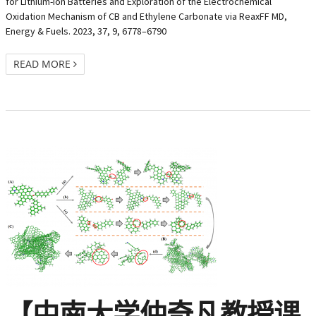
for Lithium-Ion Batteries and Exploration of the Electrochemical
Oxidation Mechanism of CB and Ethylene Carbonate via ReaxFF MD,
Energy & Fuels. 2023, 37, 9, 6778–6790
READ MORE
【中南大学仲奇凡教授课