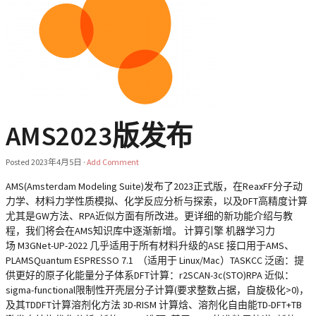
AMS2023版发布
Posted
2023年4月5日
·
Add Comment
AMS(Amsterdam Modeling Suite)发布了2023正式版，在ReaxFF分子动
力学、材料力学性质模拟、化学反应分析与探索，以及DFT高精度计算
尤其是GW方法、RPA近似方面有所改进。更详细的新功能介绍与教
程，我们将会在AMS知识库中逐渐新增。 计算引擎 机器学习力
场 M3GNet-UP-2022 几乎适用于所有材料升级的ASE 接口用于AMS、
PLAMSQuantum ESPRESSO 7.1 （适用于 Linux/Mac）TASKCC 泛函：提
供更好的原子化能量分子体系DFT计算：r2SCAN-3c(STO)RPA 近似：
sigma-functional限制性开壳层分子计算(要求整数占据，自旋极化>0)，
及其TDDFT计算溶剂化方法 3D-RISM 计算焓、溶剂化自由能TD-DFT+TB