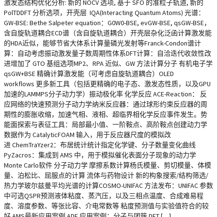
激发态结构优化分析: 新的 NOCV 选项, 基于 SFO 的准粒子轨道, 新的
PolTDDFT 分析选项，开壳层 IQA(Interacting Quantum Atoms) 光谱：
GW-BSE: Bethe Salpeter equation：G0W0-BSE, evGW-BSE, qsGW-BSE，
含自旋轨道耦合ECD谱（含自旋轨道耦合）开壳层杂化泛函计算激发能
的HDA近似，能够节省大体系计算量磷光发射等Franck-Condon谱计
算：自动考虑振动激发量子数周期性体系DFT计算：自洽迭代收敛性改
进增加了 GTO 基组选项MP2、RPA 近似、GW 方法计算分子 有机电子学
qsGW+BSE 精确计算激发能（可考虑自旋轨道耦合）OLED
workflows 更多新工具（包括更精确的电子态、激发态性质，以及GPU
加速的LAMMPS分子动力学）振动极化率 化学反应 ACE-Reaction： 反
应网络的快速预测分子动力学纳米反应器：通过球形约束反应器的周
期性的膨胀收缩，加速气相、液相、超临界相化学反应事件发生。势
能面探索与表征工具：局部最小值、一阶鞍点、高阶鞍点创建动力学
数据作为 CatalyticFOAM 输入，用于反应器尺度的模拟改
进 ChemTraYzer2：布居统计统计指定化学键、分子数量变化曲线
PyZacros：集成到 AMS 中，用于模拟催化表面分子现象的动力学
Monte Carlo软件 分子动力学 摩擦系数计算杨氏模量、剪切模量、体模
量、泊松比、屈服点的计算 流体与药物设计 新的构象搜索/结构筛选/
热力学玻尔兹曼平均光谱的计算COSMO-UNIFAC 方法发布：UNIFAC 参数
中可选QSPR预测液体粘度、蒸汽压，以及三相点温度、合成难易程
度、溶度参数、等张比容、介电常数等 粘度预测值与实验值符合的较
好 AMS最新应用案例 ADF 应用案例：分子与团簇 DFT […]