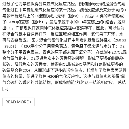
过分子动力学模拟得到焦炭气化反应路径，例如图6表示的是混合气氛
气化过程中焦炭边缘气化反应的某一路径。初始反应涉及来源于氧的O
与多环芳烃片上的C相连形成六元环（图6a），然后C-O键的断裂形成
了C-C=O的支链（图6b），最后来源于水的OH与支链上的C结合，脱离
出CO。而该现象在这两种气体反应路径中普遍存在，因此，可以认为
在混合气氛中普遍存在同一反应区域的相互作用，氧气易于开环，水
再与支链反应。 图6 混合气氛气化过程中焦炭边缘反应路径-1（260 ps
~280ps）（H2O:整个分子用黄色表达，黄色原子都来源与水分子；O2:
整个分子用青色表达，青色的原子都来源于氧分子） 在焦炭-H2O/O2混
合气氛气化中，O2促进焦炭中的芳香环的裂解，形成了更多的脂肪链
状碳，降低焦炭的芳香度，使得由O2形成的O基团和煤焦形成更多的
碳氧复合物C(O)，从而形成了更多的活性位点，即增加了煤焦表面活性
位点的数量，促进了煤焦-H2O的气化反应性。这也与原位实验所得“氧
气会破坏芳香环的共轭结构，形成脂肪链状碳”这一结论相对应。 总结
[…]
READ MORE