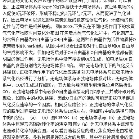
环数量的变化 对反应过程中的碳环数量进行了统计，如图5，可以看
出：正弦电场体系中6元环的消耗要快于无电场体系，这证明电场的引
入促使6元环破坏，形成不稳定的5元环与7元环，从而促进了气化过
程。因此电场可以通过影响焦炭边缘的稳定性促进气化。环结构的稳
定性与芳香性是相关联的。 图6 3000k下焦炭在不同电场作用下的水蒸
气气化产物随时间变化分布图 在焦炭水蒸气气化过程中，气化剂产生
的含氧自由基为O自由基与OH自由基，这两种自由基作为活性物质将O
携带吸附到Char边缘。从图6中可以看出波形对于O自由基和OH自由基
的生成影响不大。但加电场后对于OH自由基和O自由基的生成都有很
明显的促进作用，无电场体系中没有搜索到O的生成，加电场后OH自
由基的含量分别约为无电场体系4-5倍。 图7 无电场作用下的气化反应
路径 图8 正弦电场作用下的气化反应路径 对无电场体系与正弦电场体
系气化路径进行了分析。无电场体系与正弦电场体系对比，无电场体
系中，CO的生成过程如图7，其大致为羟基吸附到活性位点然后析出
CO，正弦电场体系中有较多O自由基直接吸附到C原子上并破坏碳环的
现象，如图8中的A和C路径，因此O自由基的活动可能是正弦电场促进
气化反应速率的一个因素。相同反应路径下，正弦电场的体系气化反
应的脱附过程要比无电场的体系快10倍左右，例如图7中的B路径与图8
中的B路径。 （a） （b）图9 3500K（a）无电场体系与（b）正弦电场
体系中焦炭形态随碳转化率的演变图 图9（a）为无电场体系中焦炭形
态随碳转化率的演变图，可以看到随着反应的进行焦炭的形态由松散
逐渐变得紧凑，多数片层相连形成大的片层，其中存在片层堆叠的情