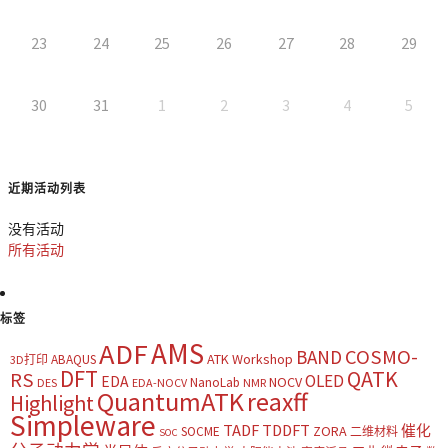
23
24
25
26
27
28
29
30
31
1
2
3
4
5
近期活动列表
没有活动
所有活动
标签
AMS
ADF
COSMO-
BAND
ATK Workshop
ABAQUS
3D打印
DFT
QATK
RS
OLED
EDA
NOCV
NanoLab
DES
EDA-NOCV
NMR
QuantumATK
reaxff
Highlight
Simpleware
TADF
TDDFT
催化
ZORA
SOCME
二维材料
SOC