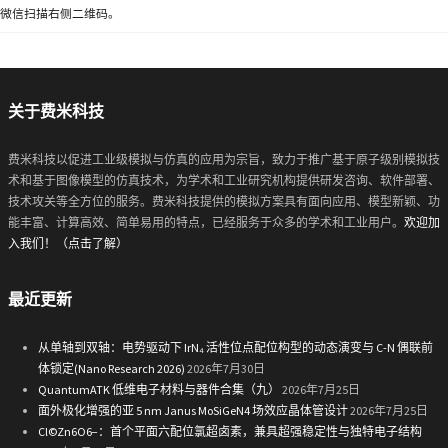
微信扫描右侧二维码。
关于费米科技
费米科技以促进工业级模拟与仿真的应用为宗旨，致力于推广基于原子级别模拟技
术和基于图像模型的仿真技术，为学术和工业研究机构提供研发咨询、软件部署、
技术攻关等全方位的服务。费米科技提供的模拟方案具有面向应用、模型新颖、功
能丰富、计算高效、简单易用的特点，已经服务于众多的学术和工业用户。
欢迎加
入我们！（点击了解）
最近更新
从单轴到双轴：电势驱动下 IrN₄ 活性位点配位构型的动态演变与 C-N 偶联前
体锁定(Nano Research 2026)
2026年7月30日
QuantumATK 低维电子材料与器件合集（九）
2026年7月25日
面外极化增强的亚 5 nm Janus MoSiGeN4 场效应晶体管设计
2026年7月25日
Cl©Zn6O6−：首个平面六配位氯超卤素，兼具超强稳定性与独特电子结构