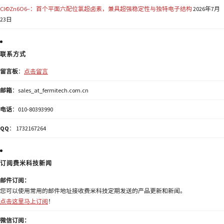
Cl©Zn6O6−：首个平面六配位氯超卤素，兼具超强稳定性与独特电子结构
2026年7月
23日
联系方式
留言板
：
点击留言
邮箱
：sales_at_fermitech.com.cn
电话
：010-80393990
QQ
： 1732167264
订阅费米科技新闻
邮件订阅：
您可以使用常用的邮件地址接收费米科技定期发送的产品更新和新闻。
点击这里马上订阅
！
微信订阅：