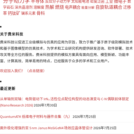
分子动力学
半导体
微电子
工业
反应分子动力学
太阳能电池
密度泛函
数
热解
燃烧
自旋轨道耦合
电声耦合
迁移
字岩石
深共晶溶剂
溶解度
能量分解
钙钛矿
骨科
率
镧系元素
关于费米科技
费米科技以促进工业级模拟与仿真的应用为宗旨，致力于推广基于原子级别模拟技术
和基于图像模型的仿真技术，为学术和工业研究机构提供研发咨询、软件部署、技术
攻关等全方位的服务。费米科技提供的模拟方案具有面向应用、模型新颖、功能丰
富、计算高效、简单易用的特点，已经服务于众多的学术和工业用户。
欢迎加入我们！（点击链接）
最近更新
从单轴到双轴：电势驱动下 IrN₄ 活性位点配位构型的动态演变与 C-N 偶联前体锁定
(Nano Research 2026)
2026年7月30日
QuantumATK 低维电子材料与器件合集（九）
2026年7月25日
面外极化增强的亚 5 nm Janus MoSiGeN4 场效应晶体管设计
2026年7月25日