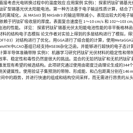
直接考虑光电转换过程中的温度效应 应用案例 实例1：探索钙钛矿锡基
钙钛矿型锡基光伏太阳能电池。第一种方法基于电子输运性质计算，结合了
域化，从 MASnI3 到 MASnBr3 的输运带隙减小，表现出较大的电
吸收层的厚度。表面复合速度在 1～10 cm/s 和 102～103 cm/s 范
高太阳能电池的性能。 详见： 探索钙钛矿锡基光伏太阳能电池性能的非平衡格林函数与
91, 412247 实例2：二维材料的结构电子态模拟 论文作者对实验上得到的多层结构进行
支持DFT-D3）对结构进行了优化，用GGA进行了结合能的计算，使用Meta
tumATK中LCAO基组已经支持HSE06杂化泛函，并能够进行超快的电子态
的HSE杂化泛函计算半导体准确带隙 实例3：机器学习研究钙钛矿光伏材料的稳定性
效率、稳定性和毒性仍然是很大的挑战。混合的无铅钙钛矿和无机钙钛矿
发现有希望的候选结构。此项研究通过使用由密度泛函理论生成的344
性。使用验证子集预测的带隙、形成能、和凸包距离分别在146 meV、15 m
分空间中的趋势，并进行快速的组成和结构空间采样，而无需进行昂贵的从头算