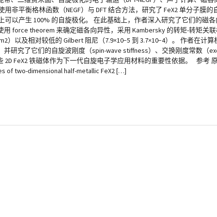
。 首先，作者使用非平衡格林函数（NEGF）与 DFT 结合方法，研究了 FeX2 单
以产生 100% 的自旋极化。 在此基础上，作者深入研究了它们的磁各向异性
 theorem 来确定磁各向异性，采用 Kambersky 的转矩-转矩关联模型
）以及相对较低的 Gilbert 阻尼（7.9×10−5 到 3.7×10−4）。 作
波刚度（spin-wave stiffness）、交换刚度常数（exchange st
 2D FeX2 铁磁体作为下一代自旋电子学应用材料的重要性依据。 参考 原文：Ram
es of two-dimensional half-metallic FeX2 […]