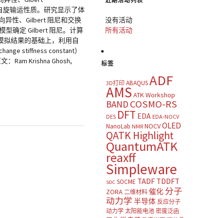
近期活动列表
分子膜的自旋输运性质。研究显示了体
、Gilbert 阻尼和交换
没有活动
确定 Gilbert 阻尼。计算
所有活动
者在计算模拟结果的基础上，利用自
iffness constant）
 Krishna Ghosh,
标签
ADF
ABAQUS
3D打印
AMS
ATK Workshop
COSMO-RS
BAND
DFT
EDA
DES
EDA-NOCV
OLED
NOCV
NanoLab
NMR
QATK Highlight
QuantumATK
reaxff
Simpleware
TADF
TDDFT
SOCME
SOC
分子
催化
ZORA
二维材料
动力学
半导体
反应分子
动力学
太阳能电池
密度泛函