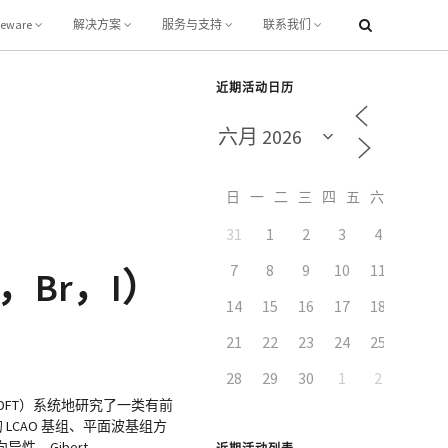
leware
解决方案
服务与支持
联系我们
近期活动日历
日
一
二
三
四
五
六
31
1
2
3
4
5
7
8
9
10
11
12
，Br，I）
14
15
16
17
18
19
21
22
23
24
25
26
28
29
30
1
2
3
FT）系统地研究了一类有前
 LCAO 基组、平面波基组方
、Gibert