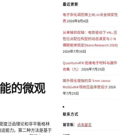
最近更新
电子杂化调控稀土RE₂In合金相变性
质
2026年8月6日
从单轴到双轴：电势驱动下 IrN₄ 活
性位点配位构型的动态演变与 C-N
偶联前体锁定(Nano Research 2026)
2026年7月30日
QuantumATK 低维电子材料与器件
合集（九）
2026年7月25日
面外极化增强的亚 5 nm Janus
性能的微观
MoSiGeN4 场效应晶体管设计
2026
年7月25日
联系方式
密度泛函理论和非平衡格林
留言板
：
点击留言
子输运能力。第二种方法是基于