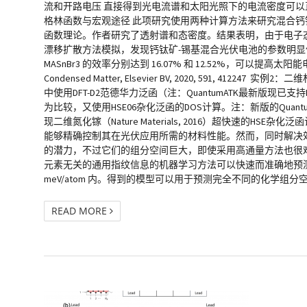
流和开路电压 直接得到光电流谱和太阳光照下的电流密度可以
格林函数与宏观途径 此项研究使用两种计算方法来研究混合
函数理论。作者研究了透射谱和态密度。结果表明，由于电子态的离
漂移扩散方法模拟，发现钙钛矿-锡基混合光伏电池的参数明显依赖于钙钛矿
MASnBr3 的效率分别达到 16.07% 和 12.52%，可以提
Condensed Matter, Elsevier BV, 2020, 5
中使用DFT-D2范德华力泛函（注：QuantumATK最新版现已
为比较，又使用HSE06杂化泛函的DOS计算。注：新版的Quan
现二维氮化镓（Nature Materials, 2016）超快速
能够精确控制其在光伏应用所需的材料性能。然而，同时解决
的潜力，不过它们的组分空间巨大，即使采用高通量方法也很难
元素无关的通用指纹信息的机器学习方法可以快速而准确地预测关键属
meV/atom 内。得到的模型可以用于预测完全不同的化学组
READ MORE