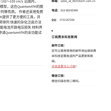
～103 cm/s 范围内，
邮箱
：sales_at_fermitech.com.cn
件模型，这在QuantumATK的图
电话
：010-80393990
带排列等性质。 作者还采用免费
ATK提供了更方便的工具，并
QQ
： 1732167264
能带排列 快速的杂化泛函方法
太阳能电池开路电压损失 材料界
安装包 申请QuantumATK的全功能试
订阅费米科技新闻
邮件订阅：
您可以使用常用的邮件地址接收费
米科技定期发送的产品更新和新
闻。
点击这里马上订阅
！
微信订阅：
微信扫描右侧二维码。