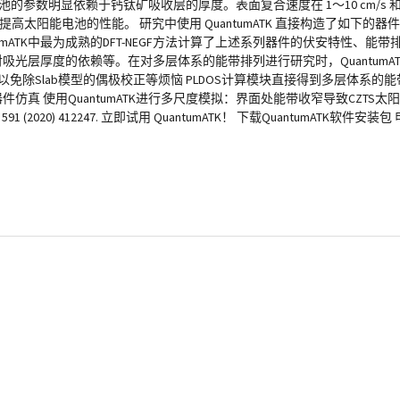
明显依赖于钙钛矿吸收层的厚度。表面复合速度在 1～10 cm/s 和 102
.52%，可以提高太阳能电池的性能。 研究中使用 QuantumATK 直接构造了如下的器
mATK中最为成熟的DFT-NEGF方法计算了上述系列器件的伏安特性、能
能对吸光层厚度的依赖等。在对多层体系的能带排列进行研究时，Quantum
免除Slab模型的偶极校正等烦恼 PLDOS计算模块直接得到多层体系的
与器件仿真 使用QuantumATK进行多尺度模拟：界面处能带收窄导致CZTS
ter 591 (2020) 412247. 立即试用 QuantumATK！ 下载QuantumATK软件