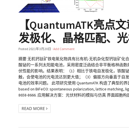
【QuantumATK亮
发极化、晶格匹配、光
Posted
2021年3月20日
·
Add Comment
摘要 无机钙钛矿铁电氧化物具有比有机-无机杂化型钙钛矿化
酸铋的一系列太阳能电池，采用密度泛函结合非平衡格林函数
伏性能的影响。结果表明：（1）相比于铁电自发极化，铁酸
触，会使电池的光电流达到更大值；（3）偏振方向垂直于自
电池的效率问题。 此项研究使用 QuantumATK 构造了典型的界面、器件体系并使
based on BiFeO3: spontaneous polarization, lattice matching, lig
8658-8666. 应用解决方案：光伏材料的模拟与仿真 界面
READ MORE