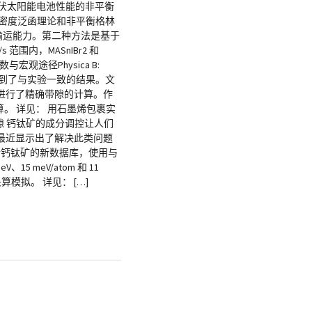
光伏太阳能电池性能的非平衡
密度泛函理论和非平衡格林
子输运能力。第二种方法是基于
围内，MASnIBr2 和
宏观途径Physica B:
了模拟，得到了与实验一致的结果。文
GGA进行了精确带隙的计算。作
计算。 详见： 用石墨烯包裹实
和带隙 钙钛矿的成分调控让人们
最近显示出了解决此类问题
个钙钛矿的新数据库，使用与
eV/atom 和 11
模拟。 详见： […]