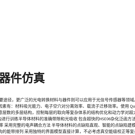
器件仿真
重要途径，更广泛的光电转换材料与器件则可以应用于光信号传感器等领域
有：材料吸光能力、电子空穴对分离效率、载流子迁移效率。使用 Quant
意层数的多层结构，控制每层的取向等复杂体系的结构优化和动力学对超
进行训练半导体材料的准确带隙和光吸收 包含超快的HSE06杂化泛函方
率 采用完整的电声耦合方法 半导体材料的点缺陷直观、智能的点缺陷建
的能带排列 采用独特的界面模型直接计算，不必考虑真空能级校正等复