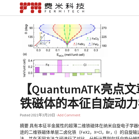
【QuantumATK亮点
铁磁体的本征自旋动力
Posted
2021年3月20日
·
Add Comment
摘要 具有本征半金属性的超薄二维铁磁体在纳米自旋电子学器
途的二维铁磁体单层二卤化铁（FeX2，X=Cl，Br，I）的自旋输运
法，并在不同方法之间进行了对比。分析计算则包括自旋分辨能带、