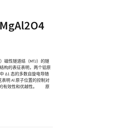
Al2O4
1）磁性隧道结（MTJ）的隧
所得结构的表征表明，两个铝原
 中 Δ1 态的多数自旋电导随
，这表明 Al 原子位置的控制对
设计中的有效性和优越性。 原