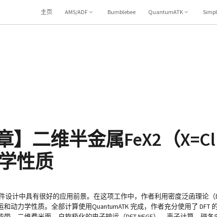
主页
AMS/ADF
Bumblebee
QuantumATK
Simp
文章】二维半金属FeX2（X=Cl
学性质
件设计中具有很好的应用前景。在这项工作中，作者利用密度泛函理论（D
和动力学性质。全部计算使用QuantumATK 完成，作者充分使用了 DFT 的
二维费米面、自旋极化的电子输运（DFT-NEGF）、声子计算、磁各向异性