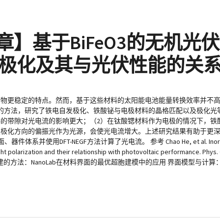
点文章】基于BiFeO3的无机
极化及其与光伏性能的关
合物更稳定的特点。然而，基于这些材料的太阳能电池能量转换效率并不
的方法，研究了铁电自发极化、铁酸铋与电极材料的晶格匹配以及极化光
铋的带隙对光电流的影响更大；（2）在钛酸锶材料作为电极的情况下，铁
发极化方向的偏振光作为光源，会使光电流增大。上述研究结果有助于更
用DFT-NEGF方法计算了光电流。 参考 Chao He, et al. Inorganic ph
ht polarization and their relationship with photovoltaic performance. Phys
超胞构建的方法：NanoLab在材料界面的最优超胞建模中的应用 界面模型与