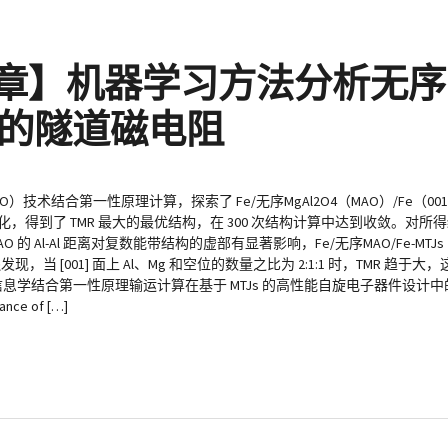
点文章】机器学习方法分析无序Mg
的隧道磁电阻
技术结合第一性原理计算，探索了 Fe/无序MgAl2O4（MAO）/Fe（00
优化，得到了 TMR 最大的最优结构，在 300 次结构计算中达到收敛。对
 Al-Al 距离对复数能带结构的虚部有显著影响，Fe/无序MAO/Fe-MTJs
，当 [001] 面上 Al、Mg 和空位的数量之比为 2:1:1 时，TMR 趋于大
示了材料信息学结合第一性原理输运计算在基于 MTJs 的高性能自旋电子器件
tance of […]