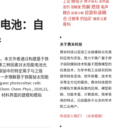
微电子
工业
数字岩石
深共晶
热解
燃烧
电声
溶剂
溶解度
自旋轨道耦
耦合
能量分解
合
钙钛矿
迁移率
镧系元素
光伏电池：自
骨科
系
关于费米科技
费米科技以促进工业级模拟与仿真
的应用为宗旨，致力于推广基于原
高。本文作者通过构建基于铁
子级别模拟技术和基于图像模型的
等三种因素对太阳能电池光
仿真技术，为学术和工业研究机构
酸铋中的特定离子与之接
提供研发咨询、软件部署、技术攻
深一步理解基于铁酸铋太阳能
关等全方位的服务。费米科技提供
otovoltaic cells
的模拟方案具有面向应用、模型新
. Chem. Chem. Phys., 2020,22,
颖、功能丰富、计算高效、简单易
计算：材料界面的建模和模拟
用的特点，已经服务于众多的学术
和工业用户。
欢迎加入我们！（点击链接）