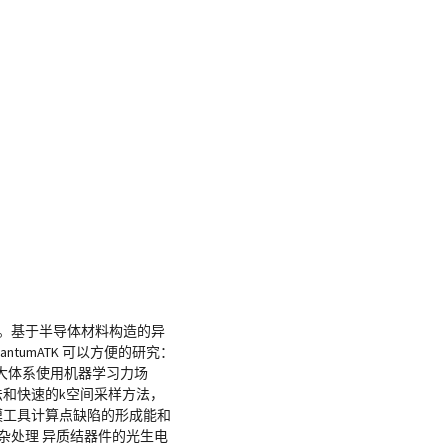
。基于半导体材料构造的异
umATK 可以方便的研究：
大体系使用机器学习力场
法和快速的k空间采样方法，
模工具计算点缺陷的形成能和
杂处理 异质结器件的光生电