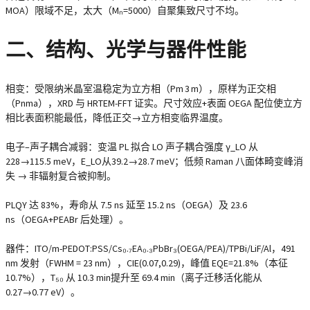
MOA）限域不足，太大（Mₙ=5000）自聚集致尺寸不均。
二、结构、光学与器件性能
相变
：受限纳米晶室温稳定为立方相（Pm 3 m），原样为正交相
（Pnma），XRD 与 HRTEM-FFT 证实。尺寸效应+表面 OEGA 配位使立方
相比表面积能最低，降低正交→立方相变临界温度。
电子–声子耦合减弱
：变温 PL 拟合 LO 声子耦合强度 γ_LO 从
228→115.5 meV，E_LO从39.2→28.7 meV；低频 Raman 八面体畸变峰消
失 → 非辐射复合被抑制。
PLQY 达 83%
，寿命从 7.5 ns 延至 15.2 ns（OEGA）及 23.6
ns（OEGA+PEABr 后处理）。
器件
：ITO/m-PEDOT:PSS/Cs₀.₇EA₀.₃PbBr₃(OEGA/PEA)/TPBi/LiF/Al，491
nm 发射（FWHM = 23 nm），CIE(0.07,0.29)，峰值 EQE=21.8%（本征
10.7%），T₅₀ 从 10.3 min提升至 69.4 min（离子迁移活化能从
0.27→0.77 eV）。