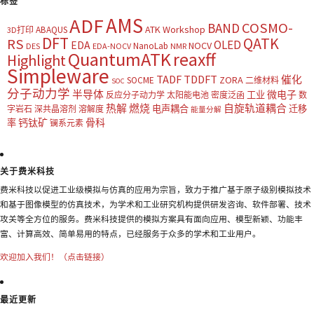
标签
AMS
ADF
COSMO-
BAND
ATK Workshop
ABAQUS
3D打印
DFT
QATK
RS
OLED
EDA
NOCV
NanoLab
DES
EDA-NOCV
NMR
QuantumATK
reaxff
Highlight
Simpleware
TADF
TDDFT
催化
ZORA
SOCME
二维材料
SOC
分子动力学
半导体
微电子
工业
反应分子动力学
太阳能电池
密度泛函
数
热解
燃烧
自旋轨道耦合
电声耦合
迁移
字岩石
深共晶溶剂
溶解度
能量分解
钙钛矿
骨科
率
镧系元素
关于费米科技
费米科技以促进工业级模拟与仿真的应用为宗旨，致力于推广基于原子级别模拟技术
和基于图像模型的仿真技术，为学术和工业研究机构提供研发咨询、软件部署、技术
攻关等全方位的服务。费米科技提供的模拟方案具有面向应用、模型新颖、功能丰
富、计算高效、简单易用的特点，已经服务于众多的学术和工业用户。
欢迎加入我们！（点击链接）
最近更新