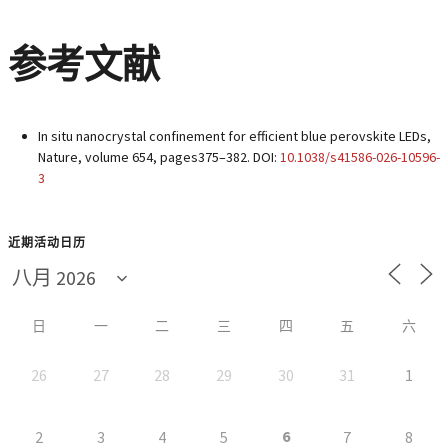
参考文献
In situ nanocrystal confinement for efficient blue perovskite LEDs,
Nature, volume 654, pages375–382. DOI:
10.1038/s41586-026-10596-
3
近期活动日历
日
一
二
三
四
五
六
26
27
28
29
30
31
1
6
2
3
4
5
7
8