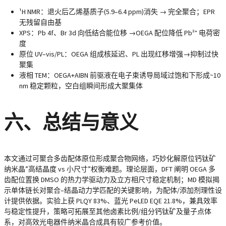
¹H NMR：退火后乙烯基质子(5.9–6.4 ppm)消失 → 完全聚合；EPR
无残留自由基
XPS：Pb 4f、Br 3d 向低结合能位移 →OEGA 配位降低 Pb²⁺ 电荷密
度
原位 UV–vis/PL：OEGA 组成核延迟、PL 出现红移增强→抑制过快
聚集
液相 TEM：OEGA+AIBN 前驱液在电子束诱导局域过饱和下形成~10
nm 稳定颗粒，空白组瞬间形成大聚集体
六、总结与意义
本文通过
可聚合多齿配体原位形成聚合物网络
，巧妙化解原位钙钛矿
纳米晶”高结晶度 vs 小尺寸”权衡难题。理论层面，DFT 阐明 OEGA 多
齿配位置换 DMSO 的热力学驱动力及立方相尺寸稳定机制；MD 模拟揭
示单体链长对聚合–结晶动力学匹配的关键影响，为配体/添加剂理性设
计提供依据。实验上获 PLQY 83%、蓝光 PeLED EQE 21.8%，兼具效率
与稳定性提升，策略可拓展至其他卤素比例/组分钙钛矿及量子点体
系，对高效光电器件纳米晶合成具有较广参考价值。