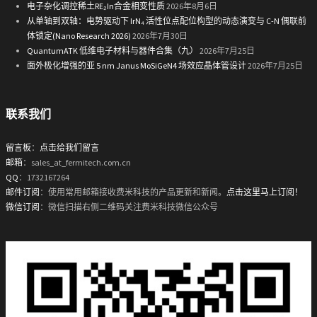
电子杂化调控稀土RE₂In合金相变性质
2026年8月6日
从单轴到双轴：电势驱动下 IrN₄ 活性位点配位构型的动态演变与 C-N 偶联前
体锁定(Nano Research 2026)
2026年7月30日
QuantumATK 低维电子材料与器件合集（九）
2026年7月25日
面外极化增强的亚 5 nm Janus MoSiGeN4 场效应晶体管设计
2026年7月25日
联系我们
留言板
：
点击给我们留言
邮箱
：sales_at_fermitech.com.cn
QQ
：1732167264
邮件订阅
：使用常用邮箱接收费米科技的产品更新和新闻。
点击这里马上订阅！
微信订阅
：微信扫描右侧二维码关注费米科技微信公众号