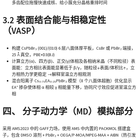
多齿配位
拖慢快速成核、给小簇充分晶格重排时间
3.2 表面结合能与相稳定性
（VASP）
构建 CsPbBr₃ (001)/(010) 6 层八面体厚平板，CsBr 或 PbBr₂ 端接，
25 Å 真空，PBE+D3(BJ)
计算立方(α)、四方(β)、正交(γ)体相及各相纳米晶（不同粒径）表
面能：立方相比表面能显著低于 β/γ，
随粒径↓表面/体积比↑，立
方相热力学更稳定
​ →解释室温立方相观测
混合阳离子 Cs₀.₇₅EA₀.₂₅PbBr₃ 模型（8 个八面体超胞）优化显示
EA⁺ 掺杂使体相 α 相较 γ 相能量下移，协同尺寸效应促进室温立方
相
四、 分子动力学（MD）模拟部分
采用 AMS2023 中的 GAFF力场，使用 AMS 中内置的 PACKMOL 搭建盒
子，包含 DMSO 溶剂 + PbBr₂ + OEGA/P-MOA/MPEG-MAA + AIBN（热引发