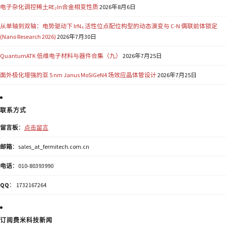
电子杂化调控稀土RE₂In合金相变性质
2026年8月6日
从单轴到双轴：电势驱动下 IrN₄ 活性位点配位构型的动态演变与 C-N 偶联前体锁定
(Nano Research 2026)
2026年7月30日
QuantumATK 低维电子材料与器件合集（九）
2026年7月25日
面外极化增强的亚 5 nm Janus MoSiGeN4 场效应晶体管设计
2026年7月25日
联系方式
留言板
：
点击留言
邮箱
：sales_at_fermitech.com.cn
电话
：010-80393990
QQ
： 1732167264
订阅费米科技新闻