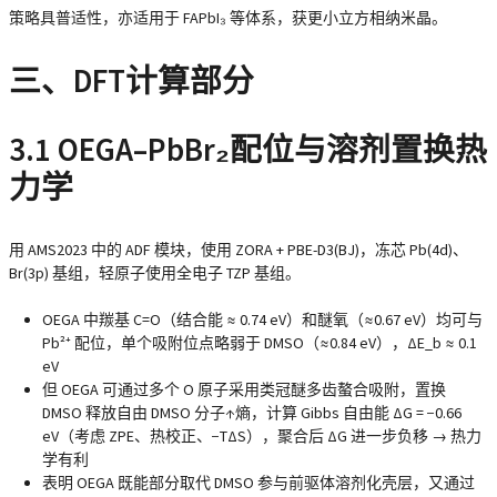
策略具普适性，亦适用于 FAPbI₃ 等体系，获更小立方相纳米晶。
三、DFT计算部分
3.1 OEGA–PbBr₂配位与溶剂置换热
力学
用 AMS2023 中的 ADF 模块，使用 ZORA + PBE-D3(BJ)，冻芯 Pb(4d)、
Br(3p) 基组，轻原子使用全电子 TZP 基组。
OEGA 中
羰基 C=O（结合能 ≈ 0.74 eV）和醚氧（≈0.67 eV）
均可与
Pb²⁺ 配位，单个吸附位点略弱于 DMSO（≈0.84 eV），ΔE_b ≈ 0.1
eV
但 OEGA 可通过多个 O 原子采用类冠醚多齿螯合吸附，
置换
DMSO 释放自由 DMSO 分子↑熵
，计算 Gibbs 自由能 ΔG = −0.66
eV（考虑 ZPE、热校正、−TΔS），聚合后 ΔG 进一步负移 → 热力
学有利
表明 OEGA 既能部分取代 DMSO 参与前驱体溶剂化壳层，又通过