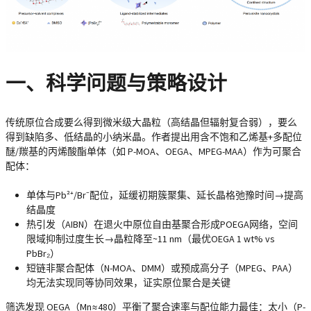
一、科学问题与策略设计
传统原位合成要么得到微米级大晶粒（高结晶但辐射复合弱），要么
得到缺陷多、低结晶的小纳米晶。作者提出用
含不饱和乙烯基+多配位
醚/羰基的丙烯酸酯单体
（如 P-MOA、OEGA、MPEG-MAA）作为可聚合
配体：
单体与Pb²⁺/Br⁻配位，
延缓初期簇聚集、延长晶格弛豫时间→提高
结晶度
热引发（AIBN）在退火中原位自由基聚合形成POEGA网络，
空间
限域抑制过度生长→晶粒降至~11 nm（最优OEGA 1 wt% vs
PbBr₂）
短链非聚合配体（N-MOA、DMM）或预成高分子（MPEG、PAA）
均无法实现同等协同效果，证实
原位聚合是关键
筛选发现 OEGA（Mn≈480）平衡了聚合速率与配位能力最佳：太小（P-