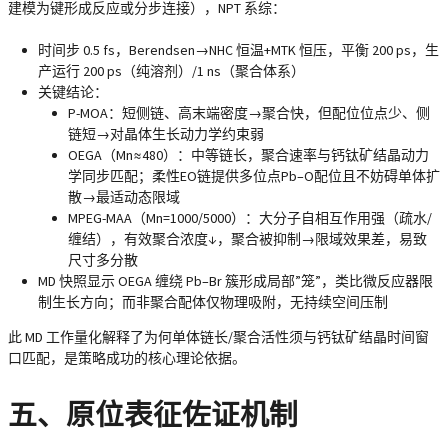
建模为键形成反应或分步连接），NPT 系综：
时间步 0.5 fs，Berendsen→NHC 恒温+MTK 恒压
，平衡 200 ps，生
产运行 200 ps（纯溶剂）/1 ns（聚合体系）
关键结论
：
P-MOA
：短侧链、高末端密度→聚合快，但配位位点少、侧
链短→对晶体生长动力学约束弱
OEGA（Mn≈480）
：中等链长，聚合速率与钙钛矿结晶动力
学
同步匹配
；柔性EO链提供多位点Pb–O配位且不妨碍单体扩
散→最适动态限域
MPEG-MAA（Mn=1000/5000）
：大分子自相互作用强（疏水/
缠结），有效聚合浓度↓，聚合被抑制→限域效果差，易致
尺寸多分散
MD 快照显示 OEGA 缠绕 Pb–Br 簇形成局部”笼”，类比微反应器限
制生长方向；而非聚合配体仅物理吸附，无持续空间压制
此 MD 工作量化解释了为何
单体链长/聚合活性须与钙钛矿结晶时间窗
口匹配
，是策略成功的核心理论依据。
五、原位表征佐证机制