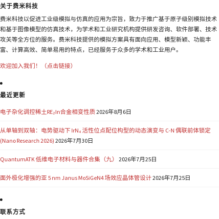
关于费米科技
费米科技以促进工业级模拟与仿真的应用为宗旨，致力于推广基于原子级别模拟技术
和基于图像模型的仿真技术，为学术和工业研究机构提供研发咨询、软件部署、技术
攻关等全方位的服务。费米科技提供的模拟方案具有面向应用、模型新颖、功能丰
富、计算高效、简单易用的特点，已经服务于众多的学术和工业用户。
欢迎加入我们！（点击链接）
最近更新
电子杂化调控稀土RE₂In合金相变性质
2026年8月6日
从单轴到双轴：电势驱动下 IrN₄ 活性位点配位构型的动态演变与 C-N 偶联前体锁定
(Nano Research 2026)
2026年7月30日
QuantumATK 低维电子材料与器件合集（九）
2026年7月25日
面外极化增强的亚 5 nm Janus MoSiGeN4 场效应晶体管设计
2026年7月25日
联系方式