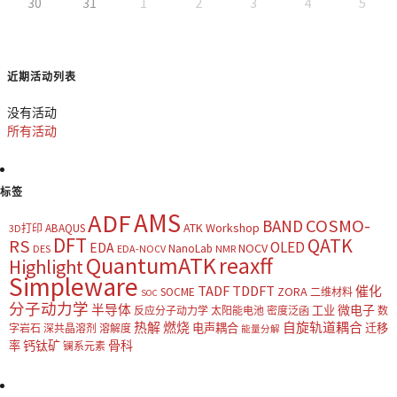
30
31
1
2
3
4
5
近期活动列表
没有活动
所有活动
标签
AMS
ADF
COSMO-
BAND
ATK Workshop
ABAQUS
3D打印
DFT
QATK
RS
OLED
EDA
NOCV
NanoLab
DES
EDA-NOCV
NMR
QuantumATK
reaxff
Highlight
Simpleware
TADF
TDDFT
催化
ZORA
SOCME
二维材料
SOC
分子动力学
半导体
微电子
工业
反应分子动力学
太阳能电池
密度泛函
数
热解
燃烧
自旋轨道耦合
电声耦合
迁移
字岩石
深共晶溶剂
溶解度
能量分解
钙钛矿
骨科
率
镧系元素