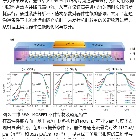
研究结果表明，通过引入 Underlap 结构对沟道势垒进行调控可有效抑
制短沟道效应并降低漏电流，从而在保证高导通电流的同时实现低功
耗运行。通过系统分析不同结构参数对器件性能的影响，揭示了超短
沟道条件下电流输运由隧穿机制向热发射机制转变的关键物理过程，
从机理上实现器件性能的优化与提升。
图 2. 二维
MN
H
MOSFET 器件结构及输运特性
2
在器件性能方面，基于
MN
H
材料构建的 MOSFET 在亚 5 nm 尺度下表
2
现出显著优势。在 5 nm 栅长条件下，器件导通电流最高可达 4157 μA/
μm（
n
型）和 3527 μA/μm（
p
型），显著优于多数已报道的二维半导