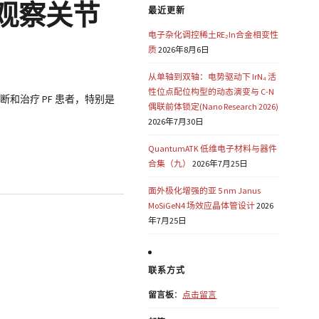
型观察关节
最近更新
电子杂化调控稀土RE₂In合金相变性
质
2026年8月6日
从单轴到双轴：电势驱动下 IrN₄ 活
性位点配位构型的动态演变与 C-N
断和治疗 PF 患者，特别是
偶联前体锁定(Nano Research 2026)
2026年7月30日
QuantumATK 低维电子材料与器件
合集（九）
2026年7月25日
面外极化增强的亚 5 nm Janus
MoSiGeN4 场效应晶体管设计
2026
年7月25日
联系方式
留言板
：
点击留言