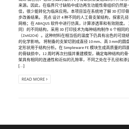
来源。因此，在临界尺寸缺陷中成功再生功能性骨组织仍然是
佳，很少能转化为临床应用。本项目旨在系统地了解 3D 打
步改善结果。 亮点 设计 4 种不同的人工骨支架结构，探索孔径和
网格；在 ABAQUS 软件中进行仿真，计算渗透率和有效刚度。 工
同）的不同结构，采用 3D 打印技术为每种结构制作 6 个相同的支架
（ZnAl2O4）。这种材料在相当低的温度下仍具有出色的
的化学影响。 将制备的支架切割成直径 10 mm、高 3 mm的圆盘状结
定形状用于结构分析。在 Simpleware FE 模块生成高质
的骨缺损中，12 周时再次扫描并重建模型，确定每种结构的
架具有相同的连通性和近似的孔隙率，不同之处在于孔径和渗透率。结
[…]
READ MORE