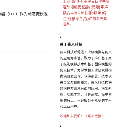
微电子
工业
数字岩石
深共晶
热解
燃烧
电声
溶剂
溶解度
自旋轨道耦
耦合
示器（LCD）作为动态掩模发
能量分解
合
钙钛矿
迁移率
镧系元素
骨科
关于费米科技
费米科技以促进工业级模拟与仿真
的应用为宗旨，致力于推广基于原
子级别模拟技术和基于图像模型的
仿真技术，为学术和工业研究机构
提供研发咨询、软件部署、技术攻
关等全方位的服务。费米科技提供
的模拟方案具有面向应用、模型新
颖、功能丰富、计算高效、简单易
用的特点，已经服务于众多的学术
和工业用户。
欢迎加入我们！（点击链接）