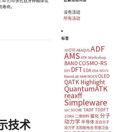
近期活动列表
 3D 打印多孔钛牙种植体试
劳寿命。
没有活动
所有活动
标签
ADF
ABAQUS
3D打印
AMS
ATK Workshop
COSMO-RS
BAND
DFT
EDA
DES
EDA-NOCV
OLED
NOCV
NanoLab
NMR
QATK Highlight
QuantumATK
reaxff
Simpleware
TADF
TDDFT
SOCME
SOC
分子
催化
ZORA
二维材料
示技术
动力学
半导体
反应分子
动力学
太阳能电池
密度泛函