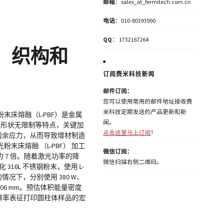
邮箱
：sales_at_fermitech.com.cn
电话
：010-80393990
QQ
： 1732167264
陷、织构和
订阅费米科技新闻
邮件订阅：
您可以使用常用的邮件地址接收费
米科技定期发送的产品更新和新
床熔融（L-PBF）是金属
闻。
及形状无限制等特点，关键加
点击这里马上订阅
！
热残余应力，从而导致增材制造
床熔融 （L-PBF） 加工
微信订阅：
 7 倍。随着激光功率的降
微信扫描右侧二维码。
16L 不锈钢粉末，使用 L-
的情况下，分别使用 380 W、
0.06 mm。预估体积能量密度
微米分辨率表征打印圆柱体样品的宏