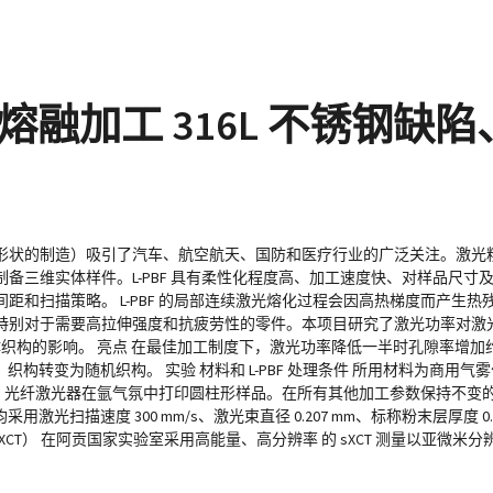
融加工 316L 不锈钢缺
何形状的制造）吸引了汽车、航空航天、国防和医疗行业的广泛关注。激光粉末
备三维实体样件。L-PBF 具有柔性化程度高、加工速度快、对样品尺寸
和扫描策略。 L-PBF 的局部连续激光熔化过程会因高热梯度而产生
对于需要高拉伸强度和抗疲劳性的零件。本项目研究了激光功率对激光粉末
晶体织构的影响。 亮点 在最佳加工制度下，激光功率降低一半时孔隙率增加约
转变为随机织构。 实验 材料和 L-PBF 处理条件 所用材料为商用气雾化 3
 400 W 的 Yb 光纤激光器在氩气氛中打印圆柱形样品。在所有其他加工参数保持不变
均采用激光扫描速度 300 mm/s、激光束直径 0.207 mm、标称粉末层厚度 
射线成像（sXCT） 在阿贡国家实验室采用高能量、高分辨率 的 sXCT 测量以亚