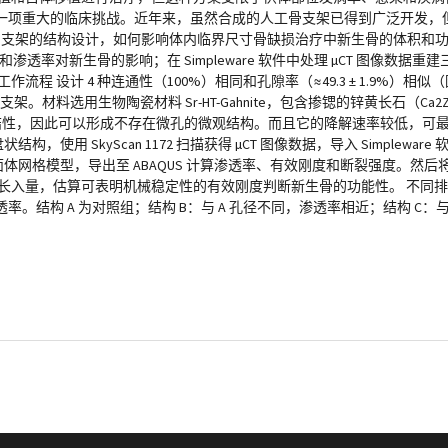
一项重大的临床挑战。近年来，虽然合成的人工骨支架已得到广泛开发，
印骨支架的结构设计，如何影响体内临界尺寸骨缺损治疗中新生骨的体积和
渗透率对新生骨的影响；在 Simpleware 软件中处理 µCT 图像数据
作流程 设计 4 种连通性（100%）相同和孔隙率（≈49.3 ± 1.9%）
。材料选用生物陶瓷材料 Sr-HT-Gahnite，包含掺锶的锌黄长石（Ca2Z
可烧结性，因此可以形成不存在微孔的微观结构。而且它的降解速率较低，可
构，使用 SkyScan 1172 扫描获得 µCT 图像数据，导入 Simplew
量的四面体网格模型，导出至 ABAQUS 计算渗透率、有效刚度和断裂强度。
骨长入量，估算可表明机械稳定性的有效刚度判断新生骨的功能性。 不同排
构 A 为对照组；结构 B：与 A 孔径不同，渗透率相近；结构 C：与 A