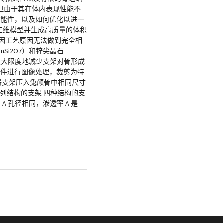
但由于其在体内表现性能不
功能性，以及如何优化以进一
重建三维模型并生成高质量的体积
相似（因工艺原因无法做到完全相
nSi2O7）和锌尖晶石
最大限度地减少支架对骨形成
are 软件进行图像处理，裁剪为特
然后将支架压入兔颅骨中相同尺寸
列结构的支架 四种结构的支
 孔径相同，渗透率 A 是