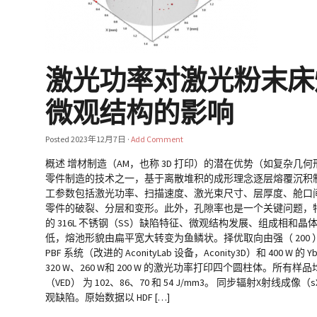
激光功率对激光粉末床熔
微观结构的影响
Posted
2023年12月7日
·
Add Comment
概述 增材制造（AM，也称 3D 打印）的潜在优势（如复杂几
零件制造的技术之一，基于离散堆积的成形理念逐层熔覆沉积制
工参数包括激光功率、扫描速度、激光束尺寸、层厚度、舱口间距
零件的破裂、分层和变形。此外，孔隙率也是一个关键问题，特别
的 316L 不锈钢（SS）缺陷特征、微观结构发展、组成相和
低，熔池形貌由扁平宽大转变为鱼鳞状。择优取向由强（ 200 ）织构
PBF 系统（改进的 AconityLab 设备，Aconity3D）和
320 W、260 W和 200 W 的激光功率打印四个圆柱体。所有样品
（VED） 为 102、86、70 和 54 J/mm3。 同步辐射X
观缺陷。原始数据以 HDF […]