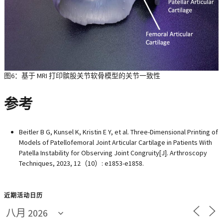
图6：基于 MRI 打印髌股关节软骨模型的关节一致性
参考
Beitler B G, Kunsel K, Kristin E Y, et al. Three-Dimensional Printing of
Models of Patellofemoral Joint Articular Cartilage in Patients With
Patella Instability for Observing Joint Congruity[J]. Arthroscopy
Techniques, 2023, 12（10）: e1853-e1858.
近期活动日历