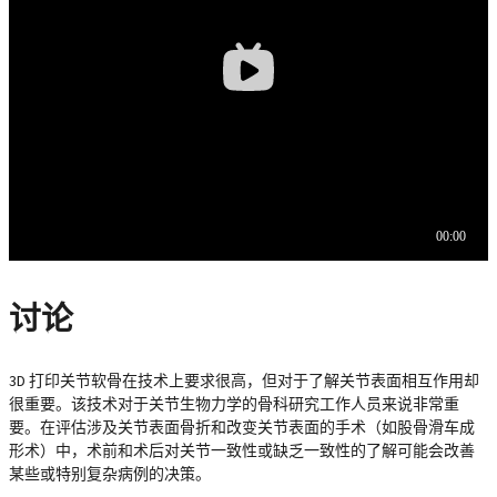
讨论
3D 打印关节软骨在技术上要求很高，但对于了解关节表面相互作用却
很重要。该技术对于关节生物力学的骨科研究工作人员来说非常重
要。在评估涉及关节表面骨折和改变关节表面的手术（如股骨滑车成
形术）中，术前和术后对关节一致性或缺乏一致性的了解可能会改善
某些或特别复杂病例的决策。