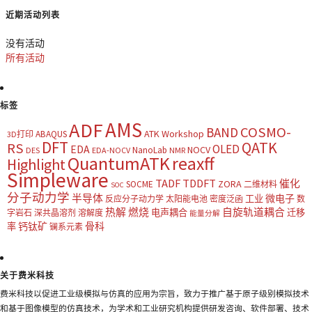
近期活动列表
没有活动
所有活动
标签
AMS
ADF
COSMO-
BAND
ATK Workshop
ABAQUS
3D打印
DFT
QATK
RS
OLED
EDA
NOCV
NanoLab
DES
EDA-NOCV
NMR
QuantumATK
reaxff
Highlight
Simpleware
TADF
TDDFT
催化
ZORA
SOCME
二维材料
SOC
分子动力学
半导体
微电子
工业
反应分子动力学
太阳能电池
密度泛函
数
热解
燃烧
自旋轨道耦合
电声耦合
迁移
字岩石
深共晶溶剂
溶解度
能量分解
钙钛矿
骨科
率
镧系元素
关于费米科技
费米科技以促进工业级模拟与仿真的应用为宗旨，致力于推广基于原子级别模拟技术
和基于图像模型的仿真技术，为学术和工业研究机构提供研发咨询、软件部署、技术