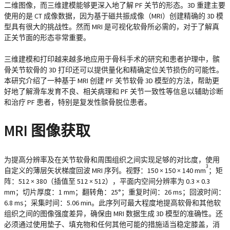
二维图像，而三维建模能够更深入地了解 PF 关节的形态。3D 重建主要
使用的是 CT 成像数据，因为基于磁共振成像（MRI）创建精确的 3D 模
型具有很大的挑战性。然而 MRI 是可视化软骨所必需的，对于了解真
正关节面的形态非常重要。
三维建模和打印越来越多地应用于骨科手术的研究和患者护理中，髌
骨关节软骨的 3D 打印还可以提供量化和精确定位关节损伤的可能性。
本研究介绍了一种基于 MRI 创建 PF 关节软骨 3D 模型的方法，帮助更
好地了解滑车发育不良、相关病理和 PF 关节一致性等信息以辅助诊断
和治疗 PF 患者，特别是复发性髌骨脱位患者。
MRI 图像获取
为提高分辨率及在关节软骨和周围组织之间实现足够的对比度，使用
3
自定义的薄层矢状梯度回波 MRI 序列。视野：150 × 150 × 140 mm
；矩
阵：512 × 380（插值至 512 × 512），平面内空间分辨率为 0.3 × 0.3
mm；切片厚度：1 mm；翻转角：25°；重复时间：26 ms；回波时间：
6.8 ms；采集时间：5.06 min。此序列可最大程度地提高软骨和其他软
组织之间的图像强度差异，确保由 MRI 数据生成 3D 模型的准确性。还
必须通过使用垫子、填充物和任何其他可能的措施适当稳定膝盖，消