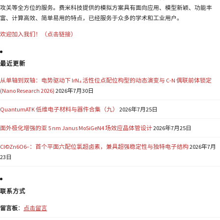
攻关等全方位的服务。费米科技提供的模拟方案具有面向应用、模型新颖、功能丰
富、计算高效、简单易用的特点，已经服务于众多的学术和工业用户。
欢迎加入我们！（点击链接）
最近更新
从单轴到双轴：电势驱动下 IrN₄ 活性位点配位构型的动态演变与 C-N 偶联前体锁定
(Nano Research 2026)
2026年7月30日
QuantumATK 低维电子材料与器件合集（九）
2026年7月25日
面外极化增强的亚 5 nm Janus MoSiGeN4 场效应晶体管设计
2026年7月25日
Cl©Zn6O6−：首个平面六配位氯超卤素，兼具超强稳定性与独特电子结构
2026年7月
23日
联系方式
留言板
：
点击留言