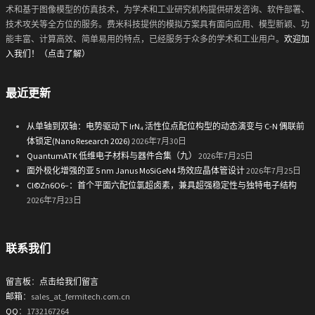
术和基于图像模型的仿真技术，为学术和工业研究机构提供研发咨询、软件部署、
技术攻关等全方位的服务。费米科技提供的模拟方案具有面向应用、模型新颖、功
能丰富、计算高效、简单易用的特点，已经服务于众多的学术和工业用户。
欢迎加
入我们！（点击了解）
最近更新
从单轴到双轴：电势驱动下 IrN₄ 活性位点配位构型的动态演变与 C-N 偶联前
体锁定(Nano Research 2026)
2026年7月30日
QuantumATK 低维电子材料与器件合集（九）
2026年7月25日
面外极化增强的亚 5 nm Janus MoSiGeN4 场效应晶体管设计
2026年7月25日
Cl©Zn6O6−：首个平面六配位氯超卤素，兼具超强稳定性与独特电子结构
2026年7月23日
联系我们
留言板
：
点击给我们留言
邮箱
：sales_at_fermitech.com.cn
QQ
：1732167264