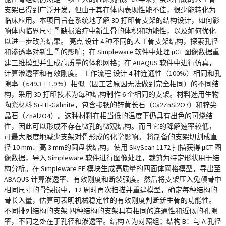
支架已得到广泛开发，但由于其在体内表现性能不佳，很少能转化为
临床应用。本项目旨在系统地了解 3D 打印骨支架的结构设计，如何影
响体内临界尺寸骨缺损治疗中新生骨的体积和功能性，以及如何优化
以进一步改善结果。 亮点 设计 4 种不同的人工骨支架结构，探索孔径
和渗透率对新生骨的影响；在 Simpleware 软件中处理 µCT 图像数据重
建三维模型并生成高质量的体积网格；在 ABAQUS 软件中进行仿真，
计算渗透率和有效刚度。 工作流程 设计 4 种连通性（100%）相同和孔
隙率（≈49.3 ± 1.9%）相似（因工艺原因无法做到完全相同）的不同结
构，采用 3D 打印技术为每种结构制作 6 个相同的支架。材料选用生物
陶瓷材料 Sr-HT-Gahnite，包含掺锶的锌黄长石（Ca2ZnSi2O7）和锌尖
晶石（ZnAl2O4）。这种材料在相当低的温度下仍具有出色的可烧结
性，因此可以形成不存在微孔的微观结构。而且它的降解速率较低，
可最大限度地减少支架对骨形成的化学影响。 将制备的支架切割成直
径 10 mm、高 3 mm的圆盘状结构，使用 SkyScan 1172 扫描获得 µCT 图
像数据，导入 Simpleware 软件进行图像处理，裁剪为特定形状用于结
构分析。在 Simpleware FE 模块生成高质量的四面体网格模型，导出至
ABAQUS 计算渗透率、有效刚度和断裂强度。然后将支架压入兔颅骨中
相同尺寸的骨缺损中，12 周时再次扫描并重建模型，确定每种结构的
骨长入量，估算可表明机械稳定性的有效刚度判断新生骨的功能性。
不同排列结构的支架 四种结构的支架具有相同的连通性和近似的孔隙
率，不同之处在于孔径和渗透率。结构 A 为对照组；结构 B：与 A 孔径