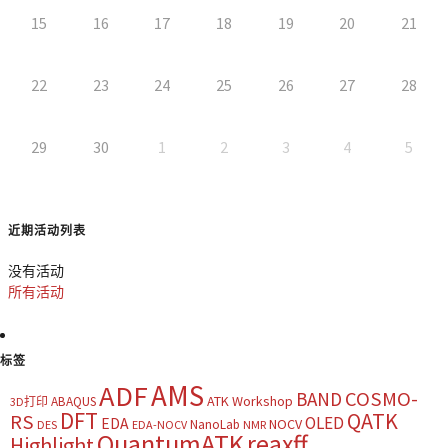
15
16
17
18
19
20
21
22
23
24
25
26
27
28
29
30
1
2
3
4
5
近期活动列表
没有活动
所有活动
标签
AMS
ADF
COSMO-
BAND
ATK Workshop
ABAQUS
3D打印
DFT
QATK
RS
OLED
EDA
NOCV
NanoLab
DES
EDA-NOCV
NMR
QuantumATK
reaxff
Highlight