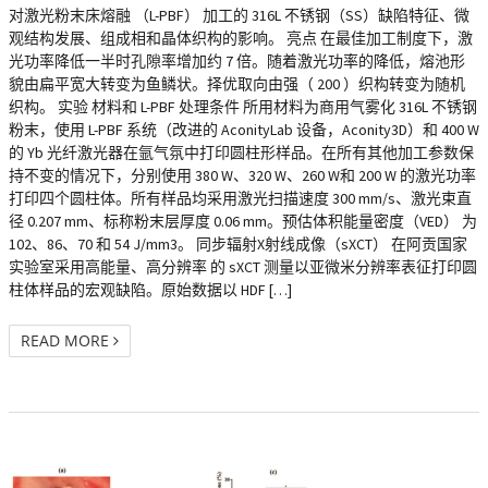
对激光粉末床熔融 （L-PBF） 加工的 316L 不锈钢（SS）缺陷特征、微
观结构发展、组成相和晶体织构的影响。 亮点 在最佳加工制度下，激
光功率降低一半时孔隙率增加约 7 倍。随着激光功率的降低，熔池形
貌由扁平宽大转变为鱼鳞状。择优取向由强（ 200 ）织构转变为随机
织构。 实验 材料和 L-PBF 处理条件 所用材料为商用气雾化 316L 不锈钢
粉末，使用 L-PBF 系统（改进的 AconityLab 设备，Aconity3D）和 400 W
的 Yb 光纤激光器在氩气氛中打印圆柱形样品。在所有其他加工参数保
持不变的情况下，分别使用 380 W、320 W、260 W和 200 W 的激光功率
打印四个圆柱体。所有样品均采用激光扫描速度 300 mm/s、激光束直
径 0.207 mm、标称粉末层厚度 0.06 mm。预估体积能量密度（VED） 为
102、86、70 和 54 J/mm3。 同步辐射X射线成像（sXCT） 在阿贡国家
实验室采用高能量、高分辨率 的 sXCT 测量以亚微米分辨率表征打印圆
柱体样品的宏观缺陷。原始数据以 HDF […]
READ MORE