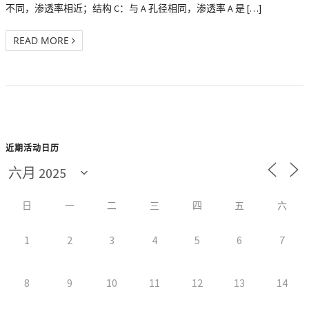
不同，渗透率相近；结构 C：与 A 孔径相同，渗透率 A 是 […]
READ MORE
近期活动日历
日
一
二
三
四
五
六
1
2
3
4
5
6
7
8
9
10
11
12
13
14