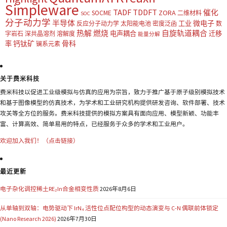
Simpleware
TADF
TDDFT
催化
ZORA
SOCME
二维材料
SOC
分子动力学
半导体
微电子
工业
反应分子动力学
太阳能电池
密度泛函
数
热解
燃烧
自旋轨道耦合
电声耦合
迁移
字岩石
深共晶溶剂
溶解度
能量分解
钙钛矿
骨科
率
镧系元素
关于费米科技
费米科技以促进工业级模拟与仿真的应用为宗旨，致力于推广基于原子级别模拟技术
和基于图像模型的仿真技术，为学术和工业研究机构提供研发咨询、软件部署、技术
攻关等全方位的服务。费米科技提供的模拟方案具有面向应用、模型新颖、功能丰
富、计算高效、简单易用的特点，已经服务于众多的学术和工业用户。
欢迎加入我们！（点击链接）
最近更新
电子杂化调控稀土RE₂In合金相变性质
2026年8月6日
从单轴到双轴：电势驱动下 IrN₄ 活性位点配位构型的动态演变与 C-N 偶联前体锁定
(Nano Research 2026)
2026年7月30日