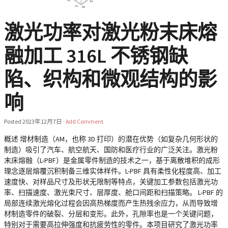
激光功率对激光粉末床熔
融加工 316L 不锈钢缺
陷、织构和微观结构的影
响
Posted
2023年12月7日
·
Add Comment
概述 增材制造（AM，也称 3D 打印）的潜在优势（如复杂几何形状的
制造）吸引了汽车、航空航天、国防和医疗行业的广泛关注。激光粉
末床熔融（L-PBF）是金属零件制造的技术之一，基于离散堆积的成形
理念逐层熔覆沉积制备三维实体样件。L-PBF 具有柔性化程度高、加工
速度快、对样品尺寸及形状无限制等特点，关键加工参数包括激光功
率、扫描速度、激光束尺寸、层厚度、舱口间距和扫描策略。 L-PBF 的
局部连续激光熔化过程会因高热梯度而产生热残余应力，从而导致增
材制造零件的破裂、分层和变形。此外，孔隙率也是一个关键问题，
特别对于需要高拉伸强度和抗疲劳性的零件。本项目研究了激光功率