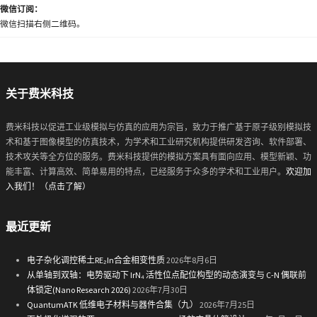
微信订阅：
微信扫描右侧二维码。
关于费米科技
费米科技以促进工业级模拟与仿真的应用为宗旨，致力于推广基于原子级别模拟技
术和基于图像模型的仿真技术，为学术和工业研究机构提供研发咨询、软件部署、
技术攻关等全方位的服务。费米科技提供的模拟方案具有面向应用、模型新颖、功
能丰富、计算高效、简单易用的特点，已经服务于众多的学术和工业用户。
欢迎加
入我们！（点击了解）
最近更新
电子杂化调控稀土RE₂In合金相变性质
2026年8月6日
从单轴到双轴：电势驱动下 IrN₄ 活性位点配位构型的动态演变与 C-N 偶联前
体锁定(Nano Research 2026)
2026年7月30日
QuantumATK 低维电子材料与器件合集（九）
2026年7月25日