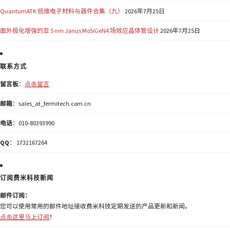
QuantumATK 低维电子材料与器件合集（九）
2026年7月25日
面外极化增强的亚 5 nm Janus MoSiGeN4 场效应晶体管设计
2026年7月25日
联系方式
留言板
：
点击留言
邮箱
：sales_at_fermitech.com.cn
电话
：010-80393990
QQ
： 1732167264
订阅费米科技新闻
邮件订阅：
您可以使用常用的邮件地址接收费米科技定期发送的产品更新和新闻。
点击这里马上订阅
！