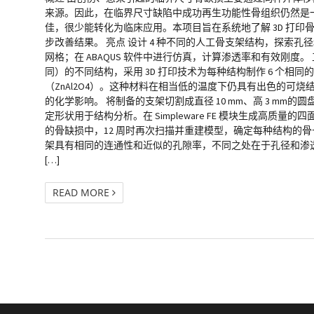
来源。因此，在临界尺寸缺陷中成功再生功能性骨组织仍然是
佳，很少能转化为临床应用。本项目旨在系统地了解 3D 打
步改善结果。 亮点 设计 4 种不同的人工骨支架结构，探索孔径和
网格；在 ABAQUS 软件中进行仿真，计算渗透率和有效刚度。 工
同）的不同结构，采用 3D 打印技术为每种结构制作 6 个相同的支架
（ZnAl2O4）。这种材料在相当低的温度下仍具有出色的
的化学影响。 将制备的支架切割成直径 10 mm、高 3 mm的圆盘状结
定形状用于结构分析。在 Simpleware FE 模块生成高质
的骨缺损中，12 周时再次扫描并重建模型，确定每种结构的
架具有相同的连通性和近似的孔隙率，不同之处在于孔径和渗透率。结
[…]
READ MORE