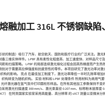
融加工 316L 不锈钢缺
何形状的制造）吸引了汽车、航空航天、国防和医疗行业的广泛关注。激光粉末
备三维实体样件。L-PBF 具有柔性化程度高、加工速度快、对样品尺寸
和扫描策略。 L-PBF 的局部连续激光熔化过程会因高热梯度而产生
对于需要高拉伸强度和抗疲劳性的零件。本项目研究了激光功率对激光粉末
晶体织构的影响。 亮点 在最佳加工制度下，激光功率降低一半时孔隙率增加约
转变为随机织构。 实验 材料和 L-PBF 处理条件 所用材料为商用气雾化 3
 400 W 的 Yb 光纤激光器在氩气氛中打印圆柱形样品。在所有其他加工参数保持不变
均采用激光扫描速度 300 mm/s、激光束直径 0.207 mm、标称粉末层厚度 
射线成像（sXCT） 在阿贡国家实验室采用高能量、高分辨率 的 sXCT 测量以亚