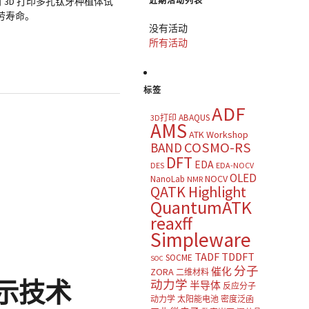
近期活动列表
 3D 打印多孔钛牙种植体试
劳寿命。
没有活动
所有活动
标签
ADF
ABAQUS
3D打印
AMS
ATK Workshop
COSMO-RS
BAND
DFT
EDA
DES
EDA-NOCV
OLED
NOCV
NanoLab
NMR
QATK Highlight
QuantumATK
reaxff
Simpleware
TADF
TDDFT
SOCME
SOC
分子
催化
ZORA
二维材料
示技术
动力学
半导体
反应分子
动力学
太阳能电池
密度泛函