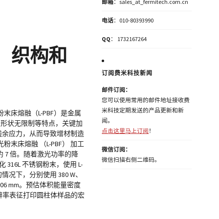
邮箱
：sales_at_fermitech.com.cn
电话
：010-80393990
QQ
： 1732167264
陷、织构和
订阅费米科技新闻
邮件订阅：
您可以使用常用的邮件地址接收费
米科技定期发送的产品更新和新
床熔融（L-PBF）是金属
闻。
及形状无限制等特点，关键加
点击这里马上订阅
！
热残余应力，从而导致增材制造
床熔融 （L-PBF） 加工
微信订阅：
 7 倍。随着激光功率的降
微信扫描右侧二维码。
16L 不锈钢粉末，使用 L-
的情况下，分别使用 380 W、
0.06 mm。预估体积能量密度
微米分辨率表征打印圆柱体样品的宏