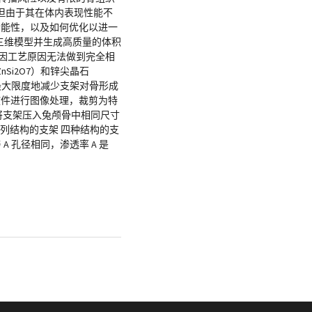
但由于其在体内表现性能不
功能性，以及如何优化以进一
重建三维模型并生成高质量的体积
相似（因工艺原因无法做到完全相
nSi2O7）和锌尖晶石
最大限度地减少支架对骨形成
are 软件进行图像处理，裁剪为特
然后将支架压入兔颅骨中相同尺寸
列结构的支架 四种结构的支
 孔径相同，渗透率 A 是