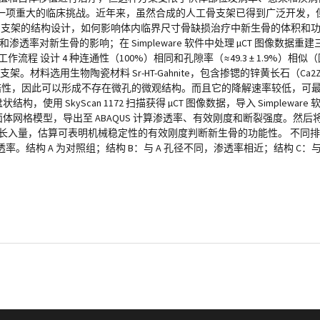
一项重大的临床挑战。近年来，虽然合成的人工骨支架已得到广泛开发，
印骨支架的结构设计，如何影响体内临界尺寸骨缺损治疗中新生骨的体积和
渗透率对新生骨的影响；在 Simpleware 软件中处理 µCT 图像数据
作流程 设计 4 种连通性（100%）相同和孔隙率（≈49.3 ± 1.9%）
。材料选用生物陶瓷材料 Sr-HT-Gahnite，包含掺锶的锌黄长石（Ca2Z
可烧结性，因此可以形成不存在微孔的微观结构。而且它的降解速率较低，可
构，使用 SkyScan 1172 扫描获得 µCT 图像数据，导入 Simplew
量的四面体网格模型，导出至 ABAQUS 计算渗透率、有效刚度和断裂强度。
骨长入量，估算可表明机械稳定性的有效刚度判断新生骨的功能性。 不同排
构 A 为对照组；结构 B：与 A 孔径不同，渗透率相近；结构 C：与 A