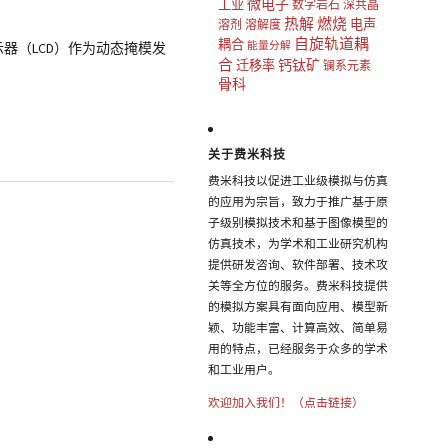
微电子
工业
数字岩石
深共晶
热解
燃烧
电声
溶剂
溶解度
自旋轨道耦
耦合
示器（LCD）作为动态掩模发
能量分解
合
钙钛矿
迁移率
镧系元素
骨科
关于费米科技
费米科技以促进工业级模拟与仿真
的应用为宗旨，致力于推广基于原
子级别模拟技术和基于图像模型的
仿真技术，为学术和工业研究机构
提供研发咨询、软件部署、技术攻
关等全方位的服务。费米科技提供
的模拟方案具有面向应用、模型新
颖、功能丰富、计算高效、简单易
用的特点，已经服务于众多的学术
和工业用户。
欢迎加入我们！（点击链接）