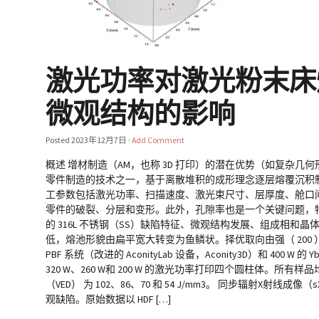
激光功率对激光粉末床熔
微观结构的影响
Posted
2023年12月7日
·
Add Comment
概述 增材制造（AM，也称 3D 打印）的潜在优势（如复杂几
零件制造的技术之一，基于离散堆积的成形理念逐层熔覆沉积制
工参数包括激光功率、扫描速度、激光束尺寸、层厚度、舱口间距
零件的破裂、分层和变形。此外，孔隙率也是一个关键问题，特别
的 316L 不锈钢（SS）缺陷特征、微观结构发展、组成相和
低，熔池形貌由扁平宽大转变为鱼鳞状。择优取向由强（ 200 ）织构
PBF 系统（改进的 AconityLab 设备，Aconity3D）和
320 W、260 W和 200 W 的激光功率打印四个圆柱体。所有样品
（VED） 为 102、86、70 和 54 J/mm3。 同步辐射X
观缺陷。原始数据以 HDF […]