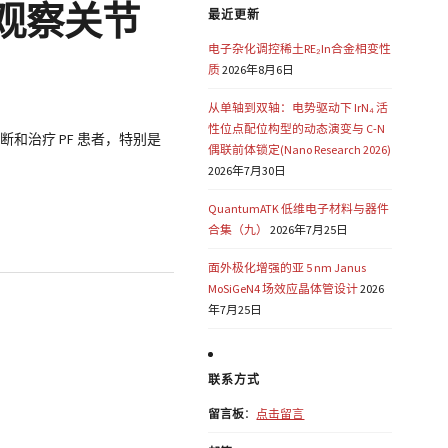
型观察关节
最近更新
电子杂化调控稀土RE₂In合金相变性
质
2026年8月6日
从单轴到双轴：电势驱动下 IrN₄ 活
性位点配位构型的动态演变与 C-N
断和治疗 PF 患者，特别是
偶联前体锁定(Nano Research 2026)
2026年7月30日
QuantumATK 低维电子材料与器件
合集（九）
2026年7月25日
面外极化增强的亚 5 nm Janus
MoSiGeN4 场效应晶体管设计
2026
年7月25日
联系方式
留言板
：
点击留言