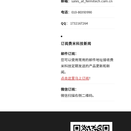
邮箱
：sales_at_fermitech.com.cn
电话
：010-80393990
QQ
： 1732167264
订阅费米科技新闻
邮件订阅：
您可以使用常用的邮件地址接收费
米科技定期发送的产品更新和新
闻。
点击这里马上订阅
！
微信订阅：
微信扫描右侧二维码。