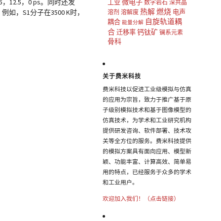
.5，12.5，0 ps。同时还发
微电子
工业
数字岩石
深共晶
热解
燃烧
，S1分子在3500 K时，
电声
溶剂
溶解度
自旋轨道耦
耦合
能量分解
合
钙钛矿
迁移率
镧系元素
骨科
关于费米科技
费米科技以促进工业级模拟与仿真
的应用为宗旨，致力于推广基于原
子级别模拟技术和基于图像模型的
仿真技术，为学术和工业研究机构
提供研发咨询、软件部署、技术攻
关等全方位的服务。费米科技提供
的模拟方案具有面向应用、模型新
颖、功能丰富、计算高效、简单易
用的特点，已经服务于众多的学术
和工业用户。
欢迎加入我们！（点击链接）