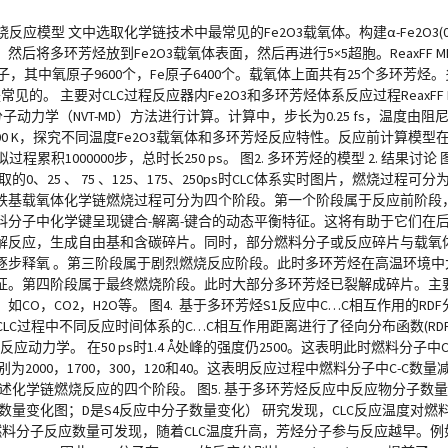
应模型 文中选取化学链技术中最常见的Fe2O3载氧体。构建α-Fe2O3(00
后将多环芳烃放到Fe2O3载氧体表面，然后再进行5×5超胞。ReaxFF 
6000个原子，其中氧原子9600个，Fe原子6400个。载氧体上面共有25个多
。 主要对CLC过程反应器内Fe2O3和多环芳烃体系反应过程ReaxFF
子动力学（NVT-MD）方法进行计算。计算中，步长为0.25 fs，温度由阻尼常数为
4000 K，探究不同温度Fe2O3载氧体和多环芳烃反应特性。反应前计算模型在4
拟过程累积1000000步，总时长250 ps。 图2. 多环芳烃的模型 2. 结果讨论
0、25 、 75 、125、175、250ps时CLC体系实时图片，燃烧过程
铁基载氧体化学链燃烧过程可分为四个阶段。第一个阶段属于反应前阶段
料分子中化学键呈现键合-解离-键合的动态平衡特征。这将有助于它们在
解反应，生成自由基和含碳碎片。同时，部分燃料分子或反应碎片与载氧
逐步释氧 。第三阶段属于剧烈燃烧反应阶段。此时多环芳烃在高温环境中
征。第四阶段属于最终燃烧阶段。此时大部分多环芳烃已裂解成碎片。主
，CO2，H2O等。 图4. 基于多环芳烃S1反应中C…C相互作用的RD
过程中不同反应时间体系的C…C相互作用距离进行了径向分布函数(RDF)分析
动力学。 在50 ps时1.4 Å处峰的强度仍2500。这表明此时燃料分子中
 Å处峰的强度分别为2000，1700，300，120和40。这表明反应过程中燃料分子中
上述化学链燃烧反应的四个阶段。 图5. 基于多环芳烃反应中反应物分子数量
子数量变化图；D是S4反应中分子数量变化） 研究发现，CLC反应温度对
分子反应数量可发现，随着CLC温度升高，芳烃分子参与反应越早。例如，S