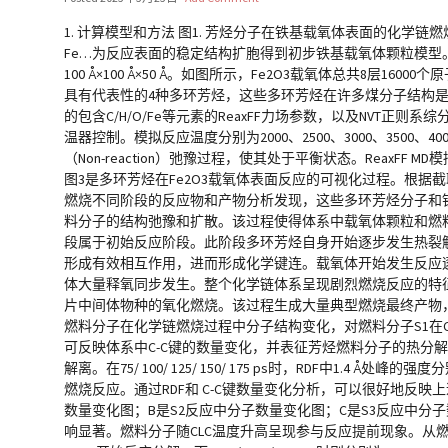
1. 计算模型和方法 图1. 芳烃分子在铁基载氧体表面的化学链燃烧反
Fe…为反应表面的稳定结构扩胞得到初步铁基载氧体颗粒模型。然
100 Å×100 Å×50 Å。如图所示，Fe2O3载氧体总共8层1
具有代表性的4种多环芳烃，这些多环芳烃在许多煤分子结构是常见的
的包含C/H/O/Fe等元素的ReaxFF力场参数，以及NVT正则系综分
温器控制。模拟反应温度分别为2000、2500、3000、3500、
（Non-reaction）弛豫过程，使其处于平衡状态。ReaxFF MD模
图3是多环芳烃在Fe2O3载氧体表面反应的可视化过程。根据截取的
燃烧不同阶段的反应物和产物分析发现，这些多环芳烃分子和
料分子的结构弛豫和扩散。该过程使得体系中载氧体颗粒和燃
段属于初始反应阶段。此阶段多环芳烃自身开始逐步发生热裂
形成有效相互作用，进而形成化学键连。载氧体开始发生反应
体大量释氧同步发生。整个化学链体系呈现剧烈燃烧反应的特
片中间体物种的氧化燃烧。该过程生成大量典型燃烧最终产物，如CO
燃料分子在化学链燃烧过程中分子结构变化，对燃料分子S1在CLC
可反映体系中C-C键的数量变化，并表征芳烃燃料分子的热分解反应
解离。在75/ 100/ 125/ 150/ 175 ps时，RDF中1.4
燃烧反应。通过RDF和 C-C键数量变化分析，可以很好地反映
数量变化图；B是S2反应中分子数量变化图；C是S3反应中分
响显著。燃料分子随CLC温度升高呈现参与反应提前现象。从燃料