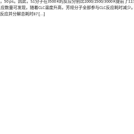
5，50 ps。因此，S1分子在3500 K的反应分别比2000/2500/3000 K提前了12
数量可发现，随着CLC温度升高，芳烃分子全部参与CLC反应耗时减少。例如
与反应并分解总耗时87 […]