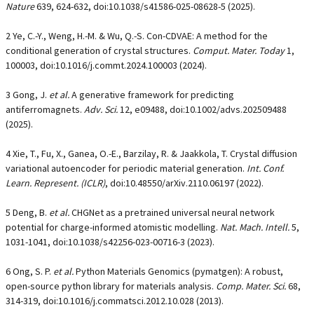
Nature
639
, 624-632, doi:10.1038/s41586-025-08628-5 (2025).
2 Ye, C.-Y., Weng, H.-M. & Wu, Q.-S. Con-CDVAE: A method for the
conditional generation of crystal structures.
Comput. Mater. Today
1
,
100003, doi:10.1016/j.commt.2024.100003 (2024).
3 Gong, J.
et al.
A generative framework for predicting
antiferromagnets.
Adv. Sci.
12
, e09488, doi:10.1002/advs.202509488
(2025).
4 Xie, T., Fu, X., Ganea, O.-E., Barzilay, R. & Jaakkola, T. Crystal diffusion
variational autoencoder for periodic material generation.
Int. Conf.
Learn. Represent. (ICLR)
, doi:10.48550/arXiv.2110.06197 (2022).
5 Deng, B.
et al.
CHGNet as a pretrained universal neural network
potential for charge-informed atomistic modelling.
Nat. Mach. Intell.
5
,
1031-1041, doi:10.1038/s42256-023-00716-3 (2023).
6 Ong, S. P.
et al.
Python Materials Genomics (pymatgen): A robust,
open-source python library for materials analysis.
Comp. Mater. Sci.
68
,
314-319, doi:10.1016/j.commatsci.2012.10.028 (2013).