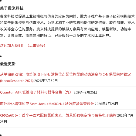
关于费米科技
费米科技以促进工业级模拟与仿真的应用为宗旨，致力于推广基于原子级别模拟技术
和基于图像模型的仿真技术，为学术和工业研究机构提供研发咨询、软件部署、技术
攻关等全方位的服务。费米科技提供的模拟方案具有面向应用、模型新颖、功能丰
富、计算高效、简单易用的特点，已经服务于众多的学术和工业用户。
欢迎加入我们！（点击链接）
最近更新
从单轴到双轴：电势驱动下 IrN₄ 活性位点配位构型的动态演变与 C-N 偶联前体锁定
(Nano Research 2026)
2026年7月30日
QuantumATK 低维电子材料与器件合集（九）
2026年7月25日
面外极化增强的亚 5 nm Janus MoSiGeN4 场效应晶体管设计
2026年7月25日
Cl©Zn6O6−：首个平面六配位氯超卤素，兼具超强稳定性与独特电子结构
2026年7月
23日