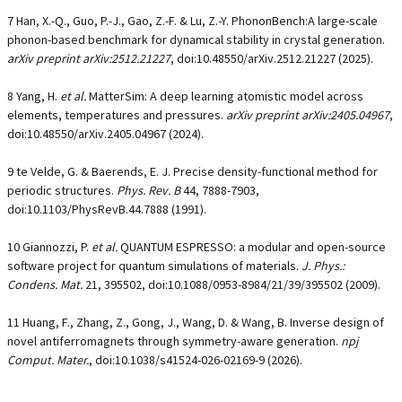
7 Han, X.-Q., Guo, P.-J., Gao, Z.-F. & Lu, Z.-Y. PhononBench:A large-scale
phonon-based benchmark for dynamical stability in crystal generation.
arXiv preprint arXiv:2512.21227
, doi:10.48550/arXiv.2512.21227 (2025).
8 Yang, H.
et al.
MatterSim: A deep learning atomistic model across
elements, temperatures and pressures.
arXiv preprint arXiv:2405.04967
,
doi:10.48550/arXiv.2405.04967 (2024).
9 te Velde, G. & Baerends, E. J. Precise density-functional method for
periodic structures.
Phys. Rev. B
44
, 7888-7903,
doi:10.1103/PhysRevB.44.7888 (1991).
10 Giannozzi, P.
et al.
QUANTUM ESPRESSO: a modular and open-source
software project for quantum simulations of materials.
J. Phys.:
Condens. Mat.
21
, 395502, doi:10.1088/0953-8984/21/39/395502 (2009).
11 Huang, F., Zhang, Z., Gong, J., Wang, D. & Wang, B. Inverse design of
novel antiferromagnets through symmetry-aware generation.
npj
Comput. Mater.
, doi:10.1038/s41524-026-02169-9 (2026).