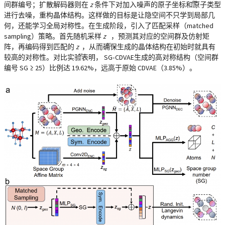
geo
间群编号；扩散解码器则在
z
条件下对加入噪声的原子坐标和原子类型
进行去噪，重构晶体结构。这样做的目标是让隐空间不只学到局部几
何，还能学习全局对称性。在生成阶段，引入了匹配采样（matched
sampling）策略。首先随机采样
z
，预测其对应的空间群及仿射矩
geo
阵，再编码得到匹配的
z
，从而确保生成的晶体结构在初始时就具有
sg
较高的对称性。对比实验表明， SG‑CDVAE生成的高对称结构（空间群
编号 SG ≥ 25）比例达 19.62%，远高于原始 CDVAE（3.85%）。