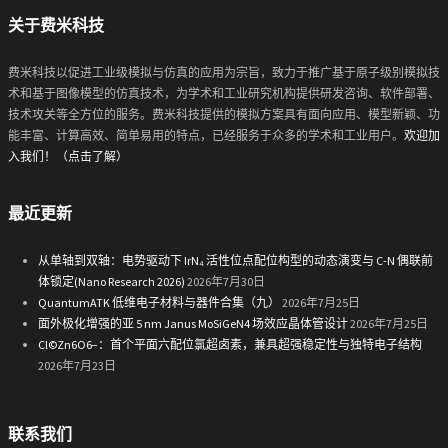
关于费米科技
费米科技以促进工业级模拟与仿真的应用为宗旨，致力于推广基于原子级别模拟技
术和基于图像模型的仿真技术，为学术和工业研究机构提供研发咨询、软件部署、
技术攻关等全方位的服务。费米科技提供的模拟方案具有面向应用、模型新颖、功
能丰富、计算高效、简单易用的特点，已经服务于众多的学术和工业用户。
欢迎加
入我们！（点击了解）
最近更新
从单轴到双轴：电势驱动下 IrN₄ 活性位点配位构型的动态演变与 C-N 偶联前
体锁定(Nano Research 2026)
2026年7月30日
QuantumATK 低维电子材料与器件合集（九）
2026年7月25日
面外极化增强的亚 5 nm Janus MoSiGeN4 场效应晶体管设计
2026年7月25日
Cl©Zn6O6−：首个平面六配位氯超卤素，兼具超强稳定性与独特电子结构
2026年7月23日
联系我们