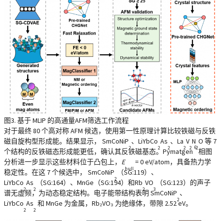
图3. 基于 MLIP 的高通量AFM筛选工作流程
对于最终 80 个高对称 AFM 候选，使用第一性原理计算比较铁磁与反铁
磁自旋构型形成能。结果显示， SmCoNiP
、LiYbCo
As
、La
V
N
O 等 7
6
2
2
2
2
2
2
个结构的反铁磁态形成能更低，确认其反铁磁基态。Pymatgen
相图
分析进一步显示这些材料位于凸包上，
E
= 0 eV/atom，具备热力学
hull
稳定性。在这 7 个候选中， SmCoNiP
（SG:119）、
2
LiYbCo
As
（SG:164）、MnGe（SG:194）和Rb
VO
（SG:123）的声子
2
2
2
3
谱无虚频，为动态稳定结构。电子能带结构表明 SmCoNiP
、
2
LiYbCo
As
和 MnGe 为金属，Rb₂VO₃ 为绝缘体，带隙 2.52 eV。
2
2