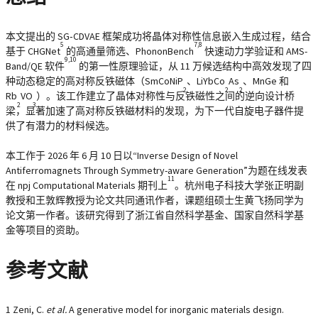
本文提出的 SG‑CDVAE 框架成功将晶体对称性信息嵌入生成过程，结合
5
7,8
基于 CHGNet
的高通量筛选、PhononBench
快速动力学验证和 AMS-
9,10
Band/QE 软件
的第一性原理验证，从 11 万候选结构中高效发现了四
种动态稳定的高对称反铁磁体（SmCoNiP
、LiYbCo
As
、MnGe 和
2
2
2
Rb
VO
）。该工作建立了晶体对称性与反铁磁性之间的逆向设计桥
2
3
梁，显著加速了高对称反铁磁材料的发现，为下一代自旋电子器件提
供了有潜力的材料候选。
本工作于 2026 年 6 月 10 日以“Inverse Design of Novel
Antiferromagnets Through Symmetry-aware Generation”为题在线发表
11
在 npj Computational Materials 期刊上
。杭州电子科技大学张正明副
教授和王敦辉教授为论文共同通讯作者，课题组硕士生黄飞扬同学为
论文第一作者。该研究得到了浙江省自然科学基金、国家自然科学基
金等项目的资助。
参考文献
1 Zeni, C.
et al.
A generative model for inorganic materials design.