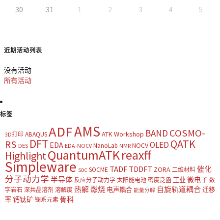
30
31
1
2
3
4
5
近期活动列表
没有活动
所有活动
标签
AMS
ADF
COSMO-
BAND
ATK Workshop
ABAQUS
3D打印
DFT
QATK
RS
OLED
EDA
NOCV
NanoLab
DES
EDA-NOCV
NMR
QuantumATK
reaxff
Highlight
Simpleware
TADF
TDDFT
催化
ZORA
SOCME
二维材料
SOC
分子动力学
半导体
微电子
工业
反应分子动力学
太阳能电池
密度泛函
数
热解
燃烧
自旋轨道耦合
电声耦合
迁移
字岩石
深共晶溶剂
溶解度
能量分解
钙钛矿
骨科
率
镧系元素