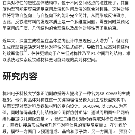
在高对称性的磁性晶体结构中，位于不同空间格点的磁性原子，其自
旋构型可能更容易满足空间反演和时间反演的联合对称性。这种对称
性将导致自旋向上与自旋向下的能带完全简并，从而形成反铁磁序。
因此，反铁磁材料的发现本质上是一个多维度问题，需要同时兼顾化
学空间的广度、几何结构的合理性以及晶体对称性等多重约束。
1-4
近年来，深度生成模型在晶体逆向设计中展现出巨大潜力
。但现有
生成模型普遍缺乏对晶体对称性的显式编码，导致其生成高对称结构
3,4
的效率偏低
，往往更倾向于产生低对称性乃至 P1 空间群的结构，难
以系统地探索反铁磁材料更可能涌现的高对称空间。
研究内容
杭州电子科技大学张正明副教授等人提出了一种名为SG‑CDVAE的生成
框架。他们将晶体对称性这一关键物理信息嵌入到生成模型架构中，
从而实现对高对称反铁磁材料的定向设计。SG-CDVAE 以 CDVAE 为基
础，同时编码晶体几何结构和空间群仿射矩阵：通过周期图神经网络
编码器提取几何隐变量
z
，通过二维卷积编码器提取对称性隐变量
geo
z
，两者拼接后形成融合几何与对称信息的完整隐变量
z
。在训练阶
sg
段，模型一方面用
z
预测组成、晶格和原子数，另一方面用
z
预测空