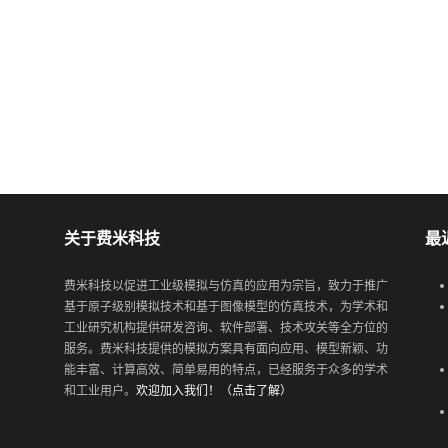
关于费米科技
最
费米科技以促进工业级模拟与仿真的应用为宗旨，致力于推广
基于原子级别模拟技术和基于图像模型的仿真技术，为学术和
工业研究机构提供研发咨询、软件部署、技术攻关等全方位的
服务。费米科技提供的模拟方案具有面向应用、模型新颖、功
能丰富、计算高效、简单易用的特点，已经服务于众多的学术
和工业用户。
欢迎加入我们！（点击了解）