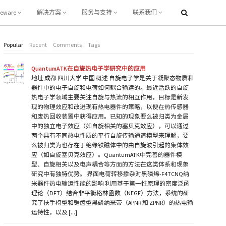
leware
解决方案
服务与支持
联系我们
Popular
Recent
Comments
Tags
QuantumATK在自旋热电子学研究中的应用
地址 成都 四川大学 中国 概述 自旋电子学是关于凝聚态物质和
器件中的电子自旋和电荷如何耦合输运的。最近活跃的自旋
热电子学领域主要关注自旋与热流的相互作用，目标是新发
现的物理效应和改进现有热电器件的策略，以便在热传感器
和废热回收装置中获得应用。已知的现象要么被归类为金属
中的独立电子效应（如自旋相关的塞贝克效应），可以通过
两个具有不同热电性质的平行自旋传输通道模型来理解，要
么被归类为也存在于绝缘铁磁体中的由自旋波引起的集体效
应（如自旋塞贝克效应）。QuantumATK中完善的器件模
型、自旋相关以及电声耦合等方面的方法在这类体系和现象
研究中有独特优势。 界面电荷转移掺杂对黑磷烯-F4TCNQ纳
米器件热电输运性能的影响 利用基于第一性原理的密度泛函
理论（DFT）结合非平衡格林函数（NEGF）方法，系统的研
究了扶手椅型和锯齿型黑磷纳米带（APNR 和 ZPNR）的热电输
运特性，以及 [...]