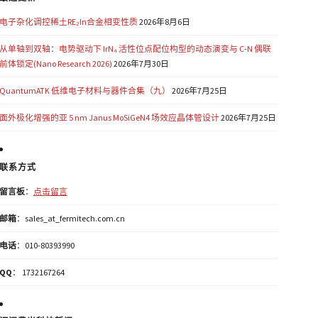
电子杂化调控稀土RE₂In合金相变性质
2026年8月6日
从单轴到双轴：电势驱动下 IrN₄ 活性位点配位构型的动态演变与 C-N 偶联
前体锁定(Nano Research 2026)
2026年7月30日
QuantumATK 低维电子材料与器件合集（九）
2026年7月25日
面外极化增强的亚 5 nm Janus MoSiGeN4 场效应晶体管设计
2026年7月25日
联系方式
留言板
：
点击留言
邮箱
：sales_at_fermitech.com.cn
电话
：010-80393990
QQ
： 1732167264