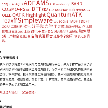
AMS
ADF
BAND
ATK Workshop
ABAQUS
3D打印
DFT
COSMO-RS
EDA
NOCV
NanoLab
DES
EDA-NOCV
NMR
QuantumATK
QATK Highlight
OLED
Simpleware
reaxff
TADF
TDDFT
SOCME
SOC
分子动力学
催化
半导体
ZORA
二维材料
反应分子动力学
太阳
热解
燃
微电子
工业
能电池
密度泛函
数字岩石
深共晶溶剂
溶解度
烧
自旋轨道耦合
钙钛矿
骨
电声耦合
迁移率
镧系元素
能量分解
科
关于费米科技
费米科技以促进工业级模拟与仿真的应用为宗旨，致力于推广基于原子级
别模拟技术和基于图像模型的仿真技术，为学术和工业研究机构提供研发
咨询、软件部署、技术攻关等全方位的服务。费米科技提供的模拟方案具
有面向应用、模型新颖、功能丰富、计算高效、简单易用的特点，已经服
务于众多的学术和工业用户。
欢迎加入我们！（点击链接）
最近更新