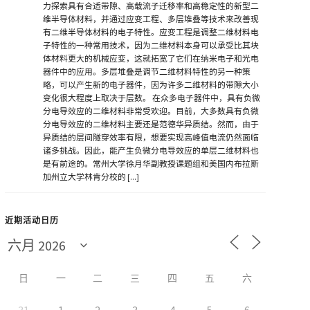
力探索具有合适带隙、高载流子迁移率和高稳定性的新型二
维半导体材料，并通过应变工程、多层堆叠等技术来改善现
有二维半导体材料的电子特性。应变工程是调整二维材料电
子特性的一种常用技术，因为二维材料本身可以承受比其块
体材料更大的机械应变，这就拓宽了它们在纳米电子和光电
器件中的应用。多层堆叠是调节二维材料特性的另一种策
略，可以产生新的电子器件，因为许多二维材料的带隙大小
变化很大程度上取决于层数。 在众多电子器件中，具有负微
分电导效应的二维材料非常受欢迎。目前，大多数具有负微
分电导效应的二维材料主要还是范德华异质结。然而，由于
异质结的层间隧穿效率有限，想要实现高峰值电流仍然面临
诸多挑战。因此，能产生负微分电导效应的单层二维材料也
是有前途的。常州大学徐月华副教授课题组和美国内布拉斯
加州立大学林肯分校的 [...]
近期活动日历
日
一
二
三
四
五
六
31
1
2
3
4
5
6