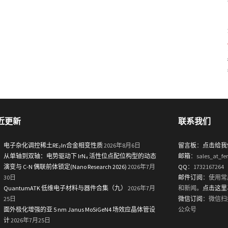
近更新
联系我们
电子杂化调控稀土RE₂In合金相变性质
2026年8月6日
留言板
：
点击给我
从单轴到双轴：电势驱动下 IrN₄ 活性位点配位构型的动态
邮箱
：sales_at_fe
演变与 C-N 偶联前体锁定(Nano Research 2026)
2026年7月
QQ
：1732167264
30日
邮件订阅
：使用常
QuantumATK 低维电子材料与器件合集（九）
2026年7月
和新闻。
点击这里
25日
微信订阅
：微信扫
面外极化增强的亚 5 nm Janus MoSiGeN4 场效应晶体管设
公众号
计
2026年7月25日