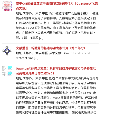
基于CrI3的磁隧穿结中磁阻的层数依赖行为【QuantumATK亮
点文章】
地址 成都 四川大学 中国 简介 磁隧穿结广泛应用于磁头、磁随
机存储器等自旋电子学器件中，其磁电阻大小直接决定了器
件的存储密度大小。基于二维磁性材料的磁隧穿结相比于传
统的基于块体的磁隧穿结，由于具有表面平整无悬挂键等优
点，在磁电阻上表现出明显的优势。目前实验上已经在以 2
层、3 层，4 层和 [...]
文献重现：锌酞菁的基态与激发态计算（第二部分）
地址 成都 四川大学 中国 参考文献：Ground and Excited
States of Zinc [...]
QuantumATK亮点文章：具有可调载流子输运和电子特性以
及高电流开关比的二维GeC2
地址 成都 四川大学 中国 概述 二维材料中大部分都具有优异的
电学和光学性能，这使得它们在纳米电子学、光电子学和热
电学等各种各样的应用场景下具有很大的潜力，但是性能仍
然需要优化。例如，硅烯和锗带隙太小（带隙值<0.1 eV）难
以实现晶体管的电流开关。MoS2 具有理想的带隙，但其较低
的迁移率限制了其在某些器件中的应用。磷烯不仅具有理想
的带隙，而且拥有高各向异性载流子迁移率，但其在空气中
易氧化的特性是器件应用中的主要限制。 研究者仍需继续努