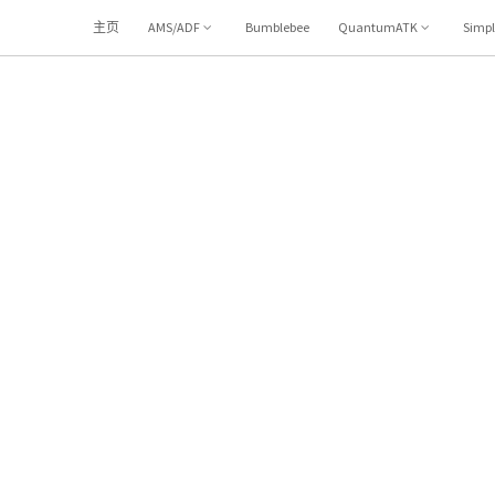
主页
AMS/ADF
Bumblebee
QuantumATK
Simp