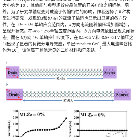
5
2
大小约为 10
，其值能与典型场效应晶体管的开关电流比相媲美。另
外，为了研究单轴应变对载流子传输特性的影响，作者选择了 8 种构
型进行研究，发现沿
a
和
b
方向的载流子输运也显示出显著的各向异
性。在 -4% ~ 4% 单轴应变范围内，
a
方向电流随着偏压增加而增加，
呈现开状态。在-4% ~ 2%单轴应变范围内，
b
方向电流依旧呈现关闭状
态。而在
b
方向 4% 单轴拉伸应变下，在 0.1~0.5 V 和 -0.5~ -0.1 V 偏压之
间出现了显著的负微分电导效应，单层tetrahex-GeC
最大电流峰谷比
4
2
约为 10
，该值高于其他常见的二维材料和异质结。