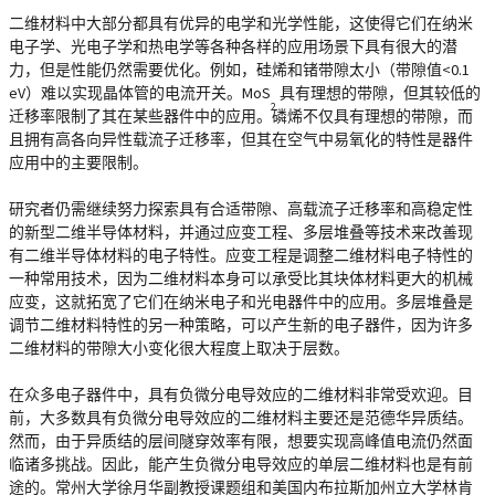
二维材料中大部分都具有优异的电学和光学性能，这使得它们在纳米
电子学、光电子学和热电学等各种各样的应用场景下具有很大的潜
力，但是性能仍然需要优化。例如，硅烯和锗带隙太小（带隙值<0.1
eV）难以实现晶体管的电流开关。MoS
具有理想的带隙，但其较低的
2
迁移率限制了其在某些器件中的应用。磷烯不仅具有理想的带隙，而
且拥有高各向异性载流子迁移率，但其在空气中易氧化的特性是器件
应用中的主要限制。
研究者仍需继续努力探索具有合适带隙、高载流子迁移率和高稳定性
的新型二维半导体材料，并通过应变工程、多层堆叠等技术来改善现
有二维半导体材料的电子特性。应变工程是调整二维材料电子特性的
一种常用技术，因为二维材料本身可以承受比其块体材料更大的机械
应变，这就拓宽了它们在纳米电子和光电器件中的应用。多层堆叠是
调节二维材料特性的另一种策略，可以产生新的电子器件，因为许多
二维材料的带隙大小变化很大程度上取决于层数。
在众多电子器件中，具有负微分电导效应的二维材料非常受欢迎。目
前，大多数具有负微分电导效应的二维材料主要还是范德华异质结。
然而，由于异质结的层间隧穿效率有限，想要实现高峰值电流仍然面
临诸多挑战。因此，能产生负微分电导效应的单层二维材料也是有前
途的。常州大学徐月华副教授课题组和美国内布拉斯加州立大学林肯