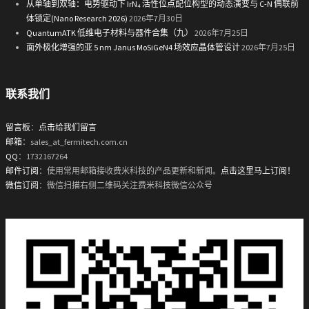
从单轴到双轴：电势驱动下 IrN₄ 活性位点配位构型的动态演变与 C-N 偶联前
体锁定(Nano Research 2026)
2026年7月30日
QuantumATK 低维电子材料与器件合集（九）
2026年7月25日
面外极化增强的亚 5 nm Janus MoSiGeN4 场效应晶体管设计
2026年7月25日
联系我们
留言板
：
点击给我们留言
邮箱
：sales_at_fermitech.com.cn
QQ
：1732167264
邮件订阅
：使用常用邮箱接收费米科技的产品更新和新闻。
点击这里马上订阅！
微信订阅
：微信扫描右侧二维码关注费米科技微信公众号