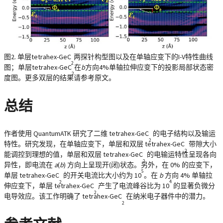
图2. 单层tetrahex-GeC
两探针构型图以及在单轴应变下的I-V特性曲线
2
图；单层tetrahex-GeC
在
b
方向4%单轴拉伸应变下的投影局部状态密
2
度图。更多双层的结果请参考原文。
总结
作者使用 QuantumATK 研究了二维 tetrahex-GeC
的电子结构以及输运
2
特性。研究发现，在单轴应变下，单层和双层 tetrahex-GeC
带隙大小
2
能调控到理想的值，单层和双层 tetrahex-GeC
的电输运特性呈现各向
2
异性，即电流在
a
(
b
) 方向上呈现开(闭)状态。另外，在 0% 的应变下，
5
单层 tetrahex-GeC
的开关电流比大小约为 10
。在
b
方向 4% 单轴拉
4
2
伸应变下，单层 tetrahex-GeC
产生了电流峰谷比为 10
的显著负微分
2
电导效应。该工作明确了 tetrahex-GeC
在纳米电子器件中的潜力。
2