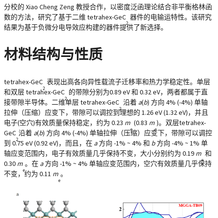
分校的 Xiao Cheng Zeng 教授合作，以密度泛函理论结合非平衡格林函
数的方法，研究了基于二维 tetrahex-GeC
器件的电输运特性。该研究
2
结果为基于负微分电导效应构建的器件提供了新选择。
材料结构与性质
tetrahex-GeC
表现出高各向异性载流子迁移率和热力学稳定性。单层
2
和双层 tetrahex-GeC
的带隙分别为0.89 eV 和 0.32 eV，两者都属于直
2
接带隙半导体。二维单层 tetrahex-GeC
沿着
a
(
b
) 方向 4% (-4%) 单轴
2
拉伸（压缩）应变下，带隙可以调控到理想的 1.26 eV (1.32 eV)，并且
电子(空穴)有效质量保持稳定，约为 0.23
m
(0.83
m
)。双层tetrahex-
e
e
GeC
沿着
a
(
b
) 方向 4% (-4%) 单轴拉伸（压缩）应变下，带隙可以调控
2
到 0.75 eV (0.92 eV)，而且，在
a
方向 -1% ~ 4% 和
b
方向 -4% ~ 1% 单
轴应变范围内，电子有效质量几乎保持不变，大小分别约为 0.19
m
和
e
0.30
m
。在
a
方向 -1% ~ 4% 单轴应变范围内，空穴有效质量几乎保持
e
不变，约为 0.11
m
。
e