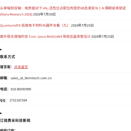
从单轴到双轴：电势驱动下 IrN₄ 活性位点配位构型的动态演变与 C-N 偶联前体锁定
(Nano Research 2026)
2026年7月30日
QuantumATK 低维电子材料与器件合集（九）
2026年7月25日
面外极化增强的亚 5 nm Janus MoSiGeN4 场效应晶体管设计
2026年7月25日
联系方式
留言板
：
点击留言
邮箱
：sales_at_fermitech.com.cn
电话
：010-80393990
QQ
： 1732167264
订阅费米科技新闻
邮件订阅：