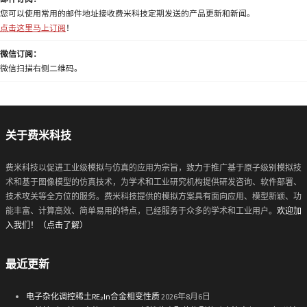
您可以使用常用的邮件地址接收费米科技定期发送的产品更新和新闻。
点击这里马上订阅
！
微信订阅：
微信扫描右侧二维码。
关于费米科技
费米科技以促进工业级模拟与仿真的应用为宗旨，致力于推广基于原子级别模拟技
术和基于图像模型的仿真技术，为学术和工业研究机构提供研发咨询、软件部署、
技术攻关等全方位的服务。费米科技提供的模拟方案具有面向应用、模型新颖、功
能丰富、计算高效、简单易用的特点，已经服务于众多的学术和工业用户。
欢迎加
入我们！（点击了解）
最近更新
电子杂化调控稀土RE₂In合金相变性质
2026年8月6日