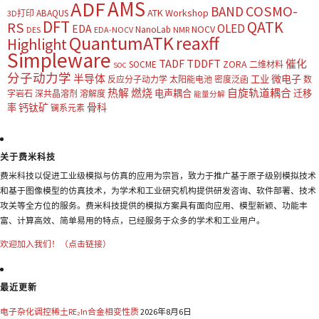
AMS
ADF
COSMO-
BAND
ATK Workshop
ABAQUS
3D打印
DFT
QATK
RS
OLED
EDA
NOCV
NanoLab
DES
EDA-NOCV
NMR
QuantumATK
reaxff
Highlight
Simpleware
TADF
TDDFT
催化
ZORA
SOCME
二维材料
SOC
分子动力学
半导体
微电子
工业
反应分子动力学
太阳能电池
密度泛函
数
热解
燃烧
自旋轨道耦合
电声耦合
迁移
字岩石
深共晶溶剂
溶解度
能量分解
钙钛矿
骨科
率
镧系元素
关于费米科技
费米科技以促进工业级模拟与仿真的应用为宗旨，致力于推广基于原子级别模拟技术
和基于图像模型的仿真技术，为学术和工业研究机构提供研发咨询、软件部署、技术
攻关等全方位的服务。费米科技提供的模拟方案具有面向应用、模型新颖、功能丰
富、计算高效、简单易用的特点，已经服务于众多的学术和工业用户。
欢迎加入我们！（点击链接）
最近更新
电子杂化调控稀土RE₂In合金相变性质
2026年8月6日