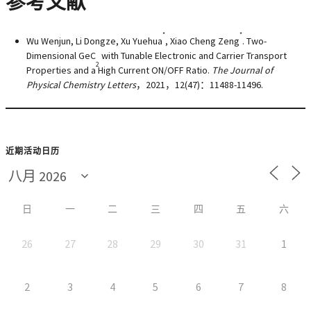
参考文献
*
*
Wu Wenjun, Li Dongze, Xu Yuehua
, Xiao Cheng Zeng
. Two-
Dimensional GeC
with Tunable Electronic and Carrier Transport
2
Properties and a High Current ON/OFF Ratio.
The Journal of
Physical Chemistry Letters
，2021，
12
(47)：11488-11496.
近期活动日历
日
一
二
三
四
五
六
26
27
28
29
30
31
1
2
3
4
5
6
7
8