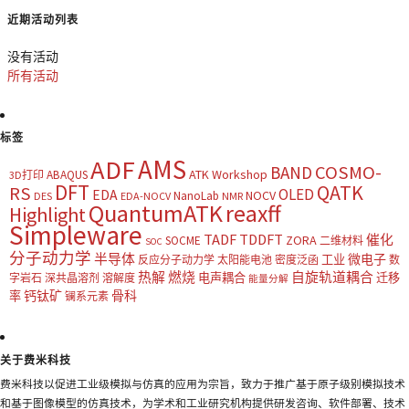
近期活动列表
没有活动
所有活动
标签
AMS
ADF
COSMO-
BAND
ATK Workshop
ABAQUS
3D打印
DFT
QATK
RS
OLED
EDA
NOCV
NanoLab
DES
EDA-NOCV
NMR
QuantumATK
reaxff
Highlight
Simpleware
TADF
TDDFT
催化
ZORA
SOCME
二维材料
SOC
分子动力学
半导体
微电子
工业
反应分子动力学
太阳能电池
密度泛函
数
热解
燃烧
自旋轨道耦合
电声耦合
迁移
字岩石
深共晶溶剂
溶解度
能量分解
钙钛矿
骨科
率
镧系元素
关于费米科技
费米科技以促进工业级模拟与仿真的应用为宗旨，致力于推广基于原子级别模拟技术
和基于图像模型的仿真技术，为学术和工业研究机构提供研发咨询、软件部署、技术