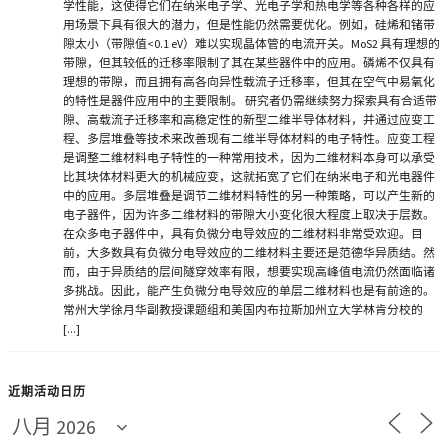
学性能，这使得它们在纳米电子学、光电子学和热电学等各种各样的应
用场景下具有很大的潜力，但是性能仍然需要优化。例如，硅烯和锗带
隙太小（带隙值<0.1 eV）难以实现晶体管的电流开关。MoS2 具有理想的
带隙，但其较低的迁移率限制了其在某些器件中的应用。磷烯不仅具有
理想的带隙，而且拥有高各向异性载流子迁移率，但其在空气中易氧化
的特性是器件应用中的主要限制。 研究者仍需继续努力探索具有合适带
隙、高载流子迁移率和高稳定性的新型二维半导体材料，并通过应变工
程、多层堆叠等技术来改善现有二维半导体材料的电子特性。应变工程
是调整二维材料电子特性的一种常用技术，因为二维材料本身可以承受
比其块体材料更大的机械应变，这就拓宽了它们在纳米电子和光电器件
中的应用。多层堆叠是调节二维材料特性的另一种策略，可以产生新的
电子器件，因为许多二维材料的带隙大小变化很大程度上取决于层数。
在众多电子器件中，具有负微分电导效应的二维材料非常受欢迎。目
前，大多数具有负微分电导效应的二维材料主要还是范德华异质结。然
而，由于异质结的层间隧穿效率有限，想要实现高峰值电流仍然面临诸
多挑战。因此，能产生负微分电导效应的单层二维材料也是有前途的。
常州大学徐月华副教授课题组和美国内布拉斯加州立大学林肯分校的
[...]
近期活动日历