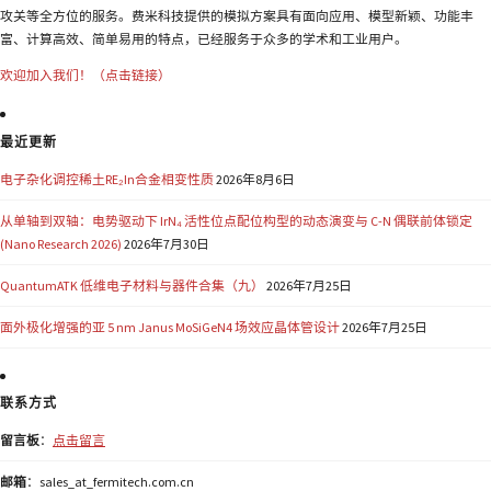
攻关等全方位的服务。费米科技提供的模拟方案具有面向应用、模型新颖、功能丰
富、计算高效、简单易用的特点，已经服务于众多的学术和工业用户。
欢迎加入我们！（点击链接）
最近更新
电子杂化调控稀土RE₂In合金相变性质
2026年8月6日
从单轴到双轴：电势驱动下 IrN₄ 活性位点配位构型的动态演变与 C-N 偶联前体锁定
(Nano Research 2026)
2026年7月30日
QuantumATK 低维电子材料与器件合集（九）
2026年7月25日
面外极化增强的亚 5 nm Janus MoSiGeN4 场效应晶体管设计
2026年7月25日
联系方式
留言板
：
点击留言
邮箱
：sales_at_fermitech.com.cn