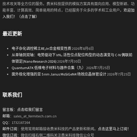
技术攻关等全方位的服务。费米科技提供的模拟方案具有面向应用、模型新颖、功
能丰富、计算高效、简单易用的特点，已经服务于众多的学术和工业用户。
欢迎加
入我们！（点击了解）
最近更新
电子杂化调控稀土RE₂In合金相变性质
2026年8月6日
从单轴到双轴：电势驱动下 IrN₄ 活性位点配位构型的动态演变与 C-N 偶联前
体锁定(Nano Research 2026)
2026年7月30日
QuantumATK 低维电子材料与器件合集（九）
2026年7月25日
面外极化增强的亚 5 nm Janus MoSiGeN4 场效应晶体管设计
2026年7月25日
联系我们
留言板
：
点击给我们留言
邮箱
：sales_at_fermitech.com.cn
QQ
：1732167264
邮件订阅
：使用常用邮箱接收费米科技的产品更新和新闻。
点击这里马上订阅！
微信订阅
：微信扫描右侧二维码关注费米科技微信公众号