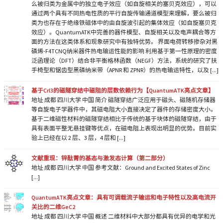
么被归类为金属中的独立电子效应（如自旋相关的塞贝克效应），可以
通过两个具有不同热电性质的平行自旋传输通道模型来理解，要么被归
类为也存在于绝缘铁磁体中的由自旋波引起的集体效应（如自旋塞贝克
效应）。QuantumATK中完善的器件模型、自旋相关以及电声耦合等方
面的方法在这类体系和现象研究中有独特优势。 界面电荷转移掺杂对黑
磷烯-F4TCNQ纳米器件热电输运性能的影响 利用基于第一性原理的密度
泛函理论（DFT）结合非平衡格林函数（NEGF）方法，系统的研究了扶
手椅型和锯齿型黑磷纳米带（APNR 和 ZPNR）的热电输运特性，以及 [...]
基于CrI3的磁隧穿结中磁阻的层数依赖行为【QuantumATK亮点文章】
地址 成都 四川大学 中国 简介 磁隧穿结广泛应用于磁头、磁随机存储器
等自旋电子学器件中，其磁电阻大小直接决定了器件的存储密度大小。
基于二维磁性材料的磁隧穿结相比于传统的基于块体的磁隧穿结，由于
具有表面平整无悬挂键等优点，在磁电阻上表现出明显的优势。目前实
验上已经在以 2 层、3 层，4 层和 [...]
文献重现：锌酞菁的基态与激发态计算（第二部分）
地址 成都 四川大学 中国 参考文献：Ground and Excited States of Zinc
[...]
QuantumATK亮点文章：具有可调载流子输运和电子特性以及高电流开
关比的二维GeC2
地址 成都 四川大学 中国 概述 二维材料中大部分都具有优异的电学和光