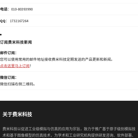
电话
：010-80393990
QQ
： 1732167264
订阅费米科技新闻
邮件订阅：
您可以使用常用的邮件地址接收费米科技定期发送的产品更新和新闻。
点击这里马上订阅
！
微信订阅：
微信扫描右侧二维码。
关于费米科技
费米科技以促进工业级模拟与仿真的应用为宗旨，致力于推广基于原子级别模拟技
术和基于图像模型的仿真技术，为学术和工业研究机构提供研发咨询、软件部署、