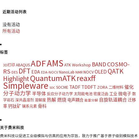
近期活动列表
没有活动
所有活动
标签
AMS
ADF
COSMO-
BAND
ATK Workshop
ABAQUS
3D打印
DFT
QATK
RS
OLED
EDA
NOCV
NanoLab
DES
EDA-NOCV
NMR
QuantumATK
reaxff
Highlight
Simpleware
TADF
TDDFT
催化
ZORA
SOCME
二维材料
SOC
分子动力学
半导体
微电子
工业
反应分子动力学
太阳能电池
密度泛函
数
热解
燃烧
自旋轨道耦合
电声耦合
迁移
字岩石
深共晶溶剂
溶解度
能量分解
钙钛矿
骨科
率
镧系元素
关于费米科技
费米科技以促进工业级模拟与仿真的应用为宗旨，致力于推广基于原子级别模拟技术