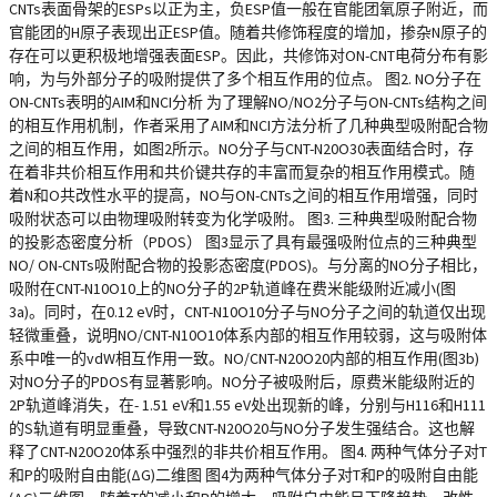
CNTs表面骨架的ESPs以正为主，负ESP值一般在官能团氧原子附近，而
官能团的H原子表现出正ESP值。随着共修饰程度的增加，掺杂N原子的
存在可以更积极地增强表面ESP。因此，共修饰对ON-CNT电荷分布有影
响，为与外部分子的吸附提供了多个相互作用的位点。 图2. NO分子在
ON-CNTs表明的AIM和NCI分析 为了理解NO/NO2分子与ON-CNTs结构之间
的相互作用机制，作者采用了AIM和NCI方法分析了几种典型吸附配合物
之间的相互作用，如图2所示。NO分子与CNT-N20O30表面结合时，存
在着非共价相互作用和共价键共存的丰富而复杂的相互作用模式。随
着N和O共改性水平的提高，NO与ON-CNTs之间的相互作用增强，同时
吸附状态可以由物理吸附转变为化学吸附。 图3. 三种典型吸附配合物
的投影态密度分析（PDOS） 图3显示了具有最强吸附位点的三种典型
NO/ ON-CNTs吸附配合物的投影态密度(PDOS)。与分离的NO分子相比，
吸附在CNT-N10O10上的NO分子的2P轨道峰在费米能级附近减小(图
3a)。同时，在0.12 eV时，CNT-N10O10分子与NO分子之间的轨道仅出现
轻微重叠，说明NO/CNT-N10O10体系内部的相互作用较弱，这与吸附体
系中唯一的vdW相互作用一致。NO/CNT-N20O20内部的相互作用(图3b)
对NO分子的PDOS有显著影响。NO分子被吸附后，原费米能级附近的
2P轨道峰消失，在- 1.51 eV和1.55 eV处出现新的峰，分别与H116和H111
的S轨道有明显重叠，导致CNT-N20O20与NO分子发生强结合。这也解
释了CNT-N20O20体系中强烈的非共价相互作用。 图4. 两种气体分子对T
和P的吸附自由能(ΔG)二维图 图4为两种气体分子对T和P的吸附自由能