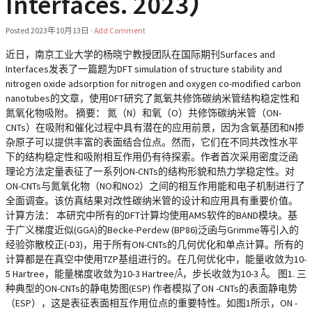
Interfaces. 2023）
Posted
2023年10月13日
·
Add Comment
近日，南京工业大学的杨晓宁教授团队在国际期刊Surfaces and
Interfaces发表了一篇题为DFT simulation of structure stability and
nitrogen oxide adsorption for nitrogen and oxygen co-modified carbon
nanotubes的文章，使用DFT研究了氮氧共修饰碳纳米管结构稳定性和
氮氧化物吸附。 摘要： 氮（N）和氧（O）共修饰碳纳米管（ON-
CNTs）在吸附和催化过程中具有潜在的应用前景，因为含氧基团和N掺
杂原子可以提供丰富的表面结合位点。然而，它们在不同共改性水平
下的结构稳定性和吸附相互作用仍有待探索。作者首次采用密度泛函
理论方法定量表征了一系列ON-CNTs的结构形貌和热力学稳定性。对
ON-CNTs与氮氧化物（NO和NO2）之间的相互作用能和电子机制进行了
全面调查。该仿真结果对改性碳纳米管的设计和应用具有重要价值。
计算方法： 本研究中所有的DFT计算均使用AMS软件的BAND模块。基
于广义梯度近似(GGA)的Becke-Perdew (BP86)泛函与Grimme等引入的
经验弥散校正(-D3)，用于所有ON-CNTs的几何优化和单点计算。所有的
计算都是在真空中使用TZP基组进行的。在几何优化中，能量收敛为10-
5 Hartree，能量梯度收敛为10-3 Hartree/Å，步长收敛为10-3 Å。 图1. 三
种典型的ON-CNTs的静电势图(ESP) 作者模拟了ON -CNTs的表面静电势
（ESP），这是表征表面相互作用位点的重要特性。如图1所示，ON -