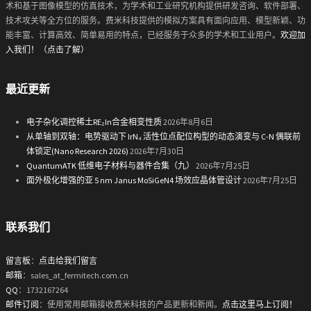
术和基于图像模型的仿真技术，为学术和工业研究机构提供研发咨询、软件部署、
技术攻关等全方位的服务。费米科技提供的模拟方案具有面向应用、模型新颖、功
能丰富、计算高效、简单易用的特点，已经服务于众多的学术和工业用户。
欢迎加
入我们！（点击了解）
最近更新
电子杂化调控稀土RE₂In合金相变性质
2026年8月6日
从单轴到双轴：电势驱动下 IrN₄ 活性位点配位构型的动态演变与 C-N 偶联前
体锁定(Nano Research 2026)
2026年7月30日
QuantumATK 低维电子材料与器件合集（九）
2026年7月25日
面外极化增强的亚 5 nm Janus MoSiGeN4 场效应晶体管设计
2026年7月25日
联系我们
留言板
：
点击给我们留言
邮箱
：sales_at_fermitech.com.cn
QQ
：1732167264
邮件订阅
：使用常用邮箱接收费米科技的产品更新和新闻。
点击这里马上订阅！