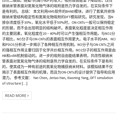
(ΔG)二维图。随着T的减小和P的增大，吸附自由能呈下降趋势。改性
碳纳米管表面对氮氧化物气体的吸附是热力学自发的，在实际条件下
是有利的。 总结： 本文利用AMS软件的BAND模块，进行了氮氧共修饰
碳纳米管结构稳定性和氮氧化物吸附的DFT模拟研究。研究发现，当N
掺杂浓度低于30%，氧化水平低于50%时，ON-CNTs一般可以保持稳定
的形貌，而不会出现明显的结构破坏。表面氧化程度是决定相互作用
的主要因素，氧化程度在20 ~ 40%时可以产生强相互作用能。与NO2分
子相比，NO分子与ON-CNTs的表面相互作用更大。电子水平的AIM、NCI
和PDOS分析进一步揭示了各种相互作用机制。NO分子与ON-CNTs之间
的强相互作用主要归因于化学共价相互作用。NO2分子的相互作用是由
HB和vdW机制驱动的。进一步的吸附自由能结果表明，共改性碳纳米
管表面对氮氧化物气体的吸附是热力学自发的，在实际条件下是有利
的，使其成为一种有前途的氮氧化物捕获纳米材料。该模拟结果不仅
揭示了表面相互作用的机理，而且为ON-CNTs的设计提供了指导和应用
潜力。 参考文献： Yan Chen, Jintao Han, Xiaoning Yang, DFT simulation
of structure […]
READ MORE