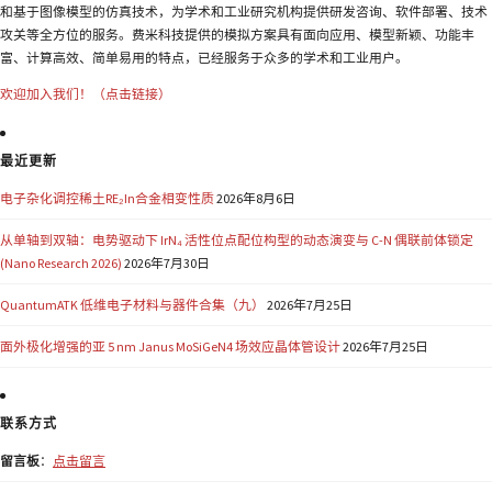
和基于图像模型的仿真技术，为学术和工业研究机构提供研发咨询、软件部署、技术
攻关等全方位的服务。费米科技提供的模拟方案具有面向应用、模型新颖、功能丰
富、计算高效、简单易用的特点，已经服务于众多的学术和工业用户。
欢迎加入我们！（点击链接）
最近更新
电子杂化调控稀土RE₂In合金相变性质
2026年8月6日
从单轴到双轴：电势驱动下 IrN₄ 活性位点配位构型的动态演变与 C-N 偶联前体锁定
(Nano Research 2026)
2026年7月30日
QuantumATK 低维电子材料与器件合集（九）
2026年7月25日
面外极化增强的亚 5 nm Janus MoSiGeN4 场效应晶体管设计
2026年7月25日
联系方式
留言板
：
点击留言