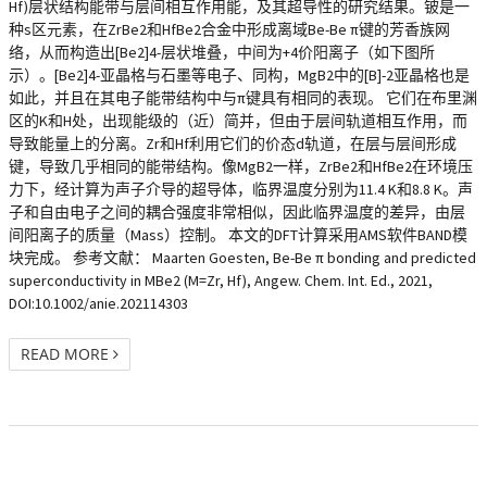
Hf)层状结构能带与层间相互作用能，及其超导性的研究结果。铍是一
种s区元素，在ZrBe2和HfBe2合金中形成离域Be-Be π键的芳香族网
络，从而构造出[Be2]4-层状堆叠，中间为+4价阳离子（如下图所
示）。[Be2]4-亚晶格与石墨等电子、同构，MgB2中的[B]-2亚晶格也是
如此，并且在其电子能带结构中与π键具有相同的表现。 它们在布里渊
区的K和H处，出现能级的（近）简并，但由于层间轨道相互作用，而
导致能量上的分离。Zr和Hf利用它们的价态d轨道，在层与层间形成
键，导致几乎相同的能带结构。像MgB2一样，ZrBe2和HfBe2在环境压
力下，经计算为声子介导的超导体，临界温度分别为11.4 K和8.8 K。声
子和自由电子之间的耦合强度非常相似，因此临界温度的差异，由层
间阳离子的质量（Mass）控制。 本文的DFT计算采用AMS软件BAND模
块完成。 参考文献： Maarten Goesten, Be-Be π bonding and predicted
superconductivity in MBe2 (M=Zr, Hf), Angew. Chem. Int. Ed., 2021,
DOI:10.1002/anie.202114303
READ MORE