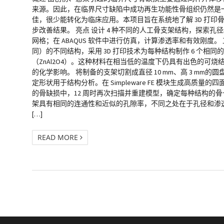
来源。因此，在临界尺寸缺陷中成功再生功能性骨组织仍然是
佳，很少能转化为临床应用。本项目旨在系统地了解 3D 打
步改善结果。 亮点 设计 4 种不同的人工骨支架结构，探索孔径和
网格；在 ABAQUS 软件中进行仿真，计算渗透率和有效刚度。 工
同）的不同结构，采用 3D 打印技术为每种结构制作 6 个相同的支架
（ZnAl2O4）。这种材料在相当低的温度下仍具有出色的
的化学影响。 将制备的支架切割成直径 10 mm、高 3 mm的圆盘状结
定形状用于结构分析。在 Simpleware FE 模块生成高质
的骨缺损中，12 周时再次扫描并重建模型，确定每种结构的
架具有相同的连通性和近似的孔隙率，不同之处在于孔径和渗透率。结
[…]
READ MORE