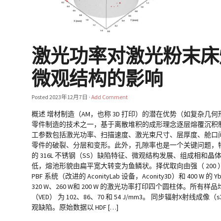
激光功率对激光粉末床熔
微观结构的影响
Posted
2023年12月7日
·
Add Comment
概述 增材制造（AM，也称 3D 打印）的潜在优势（如复杂几
零件制造的技术之一，基于离散堆积的成形理念逐层熔覆沉积制
工参数包括激光功率、扫描速度、激光束尺寸、层厚度、舱口间距
零件的破裂、分层和变形。此外，孔隙率也是一个关键问题，特别
的 316L 不锈钢（SS）缺陷特征、微观结构发展、组成相和
低，熔池形貌由扁平宽大转变为鱼鳞状。择优取向由强（ 200 ）织构
PBF 系统（改进的 AconityLab 设备，Aconity3D）和
320 W、260 W和 200 W 的激光功率打印四个圆柱体。所有样品
（VED） 为 102、86、70 和 54 J/mm3。 同步辐射X
观缺陷。原始数据以 HDF […]