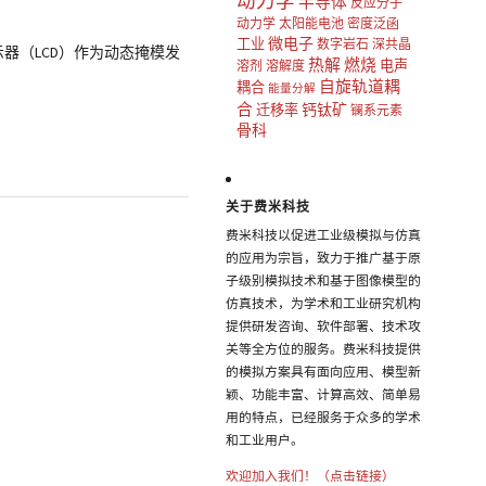
动力学
半导体
反应分子
动力学
太阳能电池
密度泛函
微电子
工业
数字岩石
深共晶
示器（LCD）作为动态掩模发
热解
燃烧
电声
溶剂
溶解度
自旋轨道耦
耦合
能量分解
合
钙钛矿
迁移率
镧系元素
骨科
关于费米科技
费米科技以促进工业级模拟与仿真
的应用为宗旨，致力于推广基于原
子级别模拟技术和基于图像模型的
仿真技术，为学术和工业研究机构
提供研发咨询、软件部署、技术攻
关等全方位的服务。费米科技提供
的模拟方案具有面向应用、模型新
颖、功能丰富、计算高效、简单易
用的特点，已经服务于众多的学术
和工业用户。
欢迎加入我们！（点击链接）