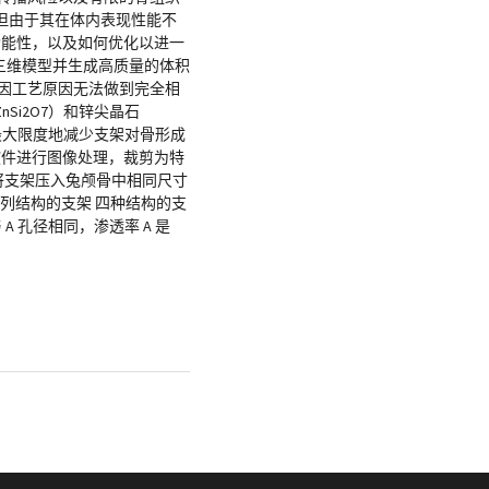
但由于其在体内表现性能不
功能性，以及如何优化以进一
重建三维模型并生成高质量的体积
相似（因工艺原因无法做到完全相
nSi2O7）和锌尖晶石
最大限度地减少支架对骨形成
are 软件进行图像处理，裁剪为特
然后将支架压入兔颅骨中相同尺寸
列结构的支架 四种结构的支
 孔径相同，渗透率 A 是