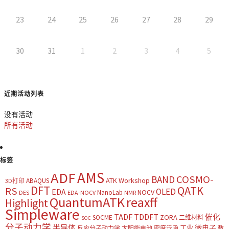
23
24
25
26
27
28
29
30
31
1
2
3
4
5
近期活动列表
没有活动
所有活动
标签
AMS
ADF
COSMO-
BAND
ATK Workshop
ABAQUS
3D打印
DFT
QATK
RS
OLED
EDA
NOCV
NanoLab
DES
EDA-NOCV
NMR
QuantumATK
reaxff
Highlight
Simpleware
TADF
TDDFT
催化
ZORA
SOCME
二维材料
SOC
分子动力学
半导体
微电子
工业
反应分子动力学
太阳能电池
密度泛函
数