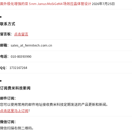
面外极化增强的亚 5 nm Janus MoSiGeN4 场效应晶体管设计
2026年7月25日
联系方式
留言板
：
点击留言
邮箱
：sales_at_fermitech.com.cn
电话
：010-80393990
QQ
： 1732167264
订阅费米科技新闻
邮件订阅：
您可以使用常用的邮件地址接收费米科技定期发送的产品更新和新闻。
点击这里马上订阅
！
微信订阅：
微信扫描右侧二维码。