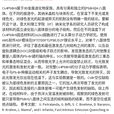
Cs4PbBr6属于0D金属卤化物家族，具有分离和独立的[PbBr6]4-八面
体。在不同的报道中，其纳米晶粒与块体形式，在室温下不发光或发
绿色光，对绿色发光的起源或猝灭的机制没有明确一致的结论。要解
开这个谜，意大利理工学院（IIT）纳米化学系的研究人员研究了构成
该材料的孤立卤化铅八面体部分的电子结构，然后在不同温度下对
Cs4PbBr6固态材料的2x2x2超胞进行了从头算分子动力学研究。使用
AMS软件ADF模块在DFT(TDDFT)/PBE/DZP理论水平上，对单个八面体性
质进行研究，评估了基态和最低激发态几何结构之间的差异，以及自
旋轨道耦合(SOC)对能级和电子跃迁的影响，发现激发态的几何弛豫主
要是八面体内Pb-Br键的轴向伸长，SOC贡献导致最低激发态的三重态
和单重态特征混合，从而导致光学上允许的自旋禁止跃迁，与光致发
光的激发和发射光谱一致。 对完整Cs4PbBr6的分子动力学模拟表明，
电子与Pb-Br伸展运动相关的声子发生耦合，导致光致发光的猝灭，因
此光致发光仅出现在低温下，这与实验数据是一致的。CsBr空位缺陷
被认为是绿色发射的主要原因之一，它的加入再次导致了发光的猝
灭，因此相互连接的八面体是唯一可能产生绿色发射的缺陷。综上所
述，在纯材料中，由于热淬火室温发射被抑制，观察到的绿色发射可
能只是导致PbBr6八面体之间互连的结构缺陷的结果，而不是空位或其
他点缺陷。 参考文献： U. Petralanda, G. Biffi, S. C. Boehme, D. Baranov,
R. Krahne, L. Manna*, and I. Infante, Fast Intrinsic Emission Quenching in