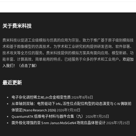
关于费米科技
费米科技以促进工业级模拟与仿真的应用为宗旨，致力于推广基于原子级别模拟技
术和基于图像模型的仿真技术，为学术和工业研究机构提供研发咨询、软件部署、
技术攻关等全方位的服务。费米科技提供的模拟方案具有面向应用、模型新颖、功
能丰富、计算高效、简单易用的特点，已经服务于众多的学术和工业用户。
欢迎加
入我们！（点击了解）
最近更新
电子杂化调控稀土RE₂In合金相变性质
2026年8月6日
从单轴到双轴：电势驱动下 IrN₄ 活性位点配位构型的动态演变与 C-N 偶联前
体锁定(Nano Research 2026)
2026年7月30日
QuantumATK 低维电子材料与器件合集（九）
2026年7月25日
面外极化增强的亚 5 nm Janus MoSiGeN4 场效应晶体管设计
2026年7月25日