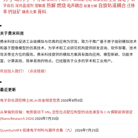
热解
燃烧
自旋轨道耦合
电声耦合
迁移
字岩石
深共晶溶剂
溶解度
能量分解
钙钛矿
骨科
率
镧系元素
关于费米科技
费米科技以促进工业级模拟与仿真的应用为宗旨，致力于推广基于原子级别模拟技术
和基于图像模型的仿真技术，为学术和工业研究机构提供研发咨询、软件部署、技术
攻关等全方位的服务。费米科技提供的模拟方案具有面向应用、模型新颖、功能丰
富、计算高效、简单易用的特点，已经服务于众多的学术和工业用户。
欢迎加入我们！（点击链接）
最近更新
电子杂化调控稀土RE₂In合金相变性质
2026年8月6日
从单轴到双轴：电势驱动下 IrN₄ 活性位点配位构型的动态演变与 C-N 偶联前体锁定
(Nano Research 2026)
2026年7月30日
QuantumATK 低维电子材料与器件合集（九）
2026年7月25日