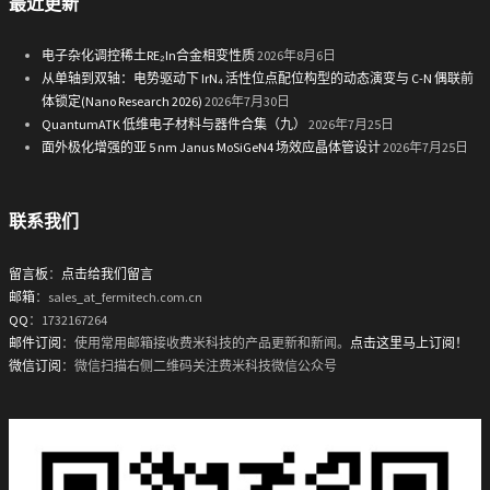
最近更新
电子杂化调控稀土RE₂In合金相变性质
2026年8月6日
从单轴到双轴：电势驱动下 IrN₄ 活性位点配位构型的动态演变与 C-N 偶联前
体锁定(Nano Research 2026)
2026年7月30日
QuantumATK 低维电子材料与器件合集（九）
2026年7月25日
面外极化增强的亚 5 nm Janus MoSiGeN4 场效应晶体管设计
2026年7月25日
联系我们
留言板
：
点击给我们留言
邮箱
：sales_at_fermitech.com.cn
QQ
：1732167264
邮件订阅
：使用常用邮箱接收费米科技的产品更新和新闻。
点击这里马上订阅！
微信订阅
：微信扫描右侧二维码关注费米科技微信公众号