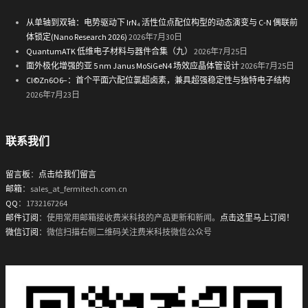
从单轴到双轴：电势驱动下 IrN₄ 活性位点配位构型的动态演变与 C-N 偶联前
体锁定(Nano Research 2026)
2026年7月30日
QuantumATK 低维电子材料与器件合集（九）
2026年7月25日
面外极化增强的亚 5 nm Janus MoSiGeN4 场效应晶体管设计
2026年7月25日
Cl©Zn6O6−：首个平面六配位氯超卤素，兼具超强稳定性与独特电子结构
2026年7月23日
联系我们
留言板
：
点击给我们留言
邮箱
：sales_at_fermitech.com.cn
QQ
：1732167264
邮件订阅
：使用常用邮箱接收费米科技的产品更新和新闻。
点击这里马上订阅！
微信订阅
：微信扫描右侧二维码关注费米科技微信公众号