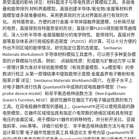
质受温度的影响 详见：材料载流子与导电性质计算模拟工具。 多层堆
叠和能带排列 材料界面模型。直接创建半导体/氧化物/金属等材料界
面模型或多层堆叠结构，采用更高效的方法对界面处进行有效的优
化。 肖特基势垒。方便的进行金属-半导体接触界面建模，分析耗尽层
的电势，直接得到肖特基势垒的形状；直接计算PLDOS得到能带弯曲情
况，深入分析半导体-金属接触部分的电学特性。 能带排列。直接对界
面等复杂体系进行局域投影态密度（PLDOS）的计算，可以十分方便的
作出不同区域的能带情况，研究指定位置的态密度。 Sentaurus
Materials Worksbench 半导体材料模拟工具套件，可以用于多种复杂模
型的计算模拟与仿真，例如： 点缺陷性质：形成能与扩散动力学 以第
一原理计算为准对半经验能带模型（有效质量模型、k.p模型等）的参
数进行校正 从第一原理结果中提取能带示意图 金属晶界电子散射和电
阻率计算 详见：Sentaurus Materials Workbench简介。 在原子水平上
对电子器件进行仿真 QuantumATK中成熟的双电极器件模型（Two-
probe device model）和非平衡态格林函数方法（Non-Equilibrium
Green’s Fucntion, NEGF）是研究器件在偏压下的电子输运性质的有力
工具。在双电极器件模型的基础上，QuantumATK还可以使用高级的静
电势模型，在器件区域增加具有指定介电常数的绝缘区域和具有特定
电压的金属区域，用于模拟FET器件的转移特性，并分析开关比、亚阈
值斜率、DIBL等等。 详细介绍参见： 非平衡态格林函数方法与电子输
运计算引擎 电子器件性能仿真工具 精选论文 参考内容 QuantumATK平