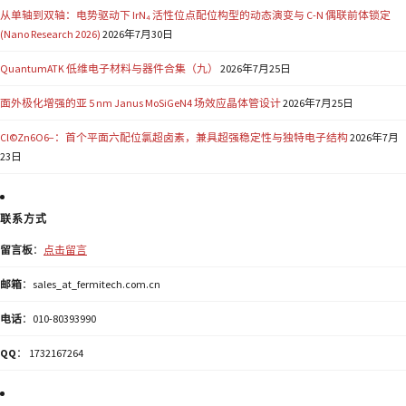
从单轴到双轴：电势驱动下 IrN₄ 活性位点配位构型的动态演变与 C-N 偶联前体锁定
(Nano Research 2026)
2026年7月30日
QuantumATK 低维电子材料与器件合集（九）
2026年7月25日
面外极化增强的亚 5 nm Janus MoSiGeN4 场效应晶体管设计
2026年7月25日
Cl©Zn6O6−：首个平面六配位氯超卤素，兼具超强稳定性与独特电子结构
2026年7月
23日
联系方式
留言板
：
点击留言
邮箱
：sales_at_fermitech.com.cn
电话
：010-80393990
QQ
： 1732167264