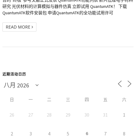
台的“终极”参考文献正式发表 QuantumATK功能列表 新兴低维电子材料
研究 光伏材料的计算模拟与器件仿真 立即试用 QuantumATK！ 下载
QuantumATK软件安装包 申请QuantumATK的全功能试用许可
READ MORE
近期活动日历
日
一
二
三
四
五
六
26
27
28
29
30
31
1
6
2
3
4
5
7
8