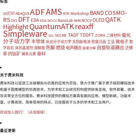
标签
AMS
ADF
COSMO-
BAND
ATK Workshop
ABAQUS
3D打印
DFT
QATK
RS
OLED
EDA
NOCV
NanoLab
DES
EDA-NOCV
NMR
QuantumATK
reaxff
Highlight
Simpleware
TADF
TDDFT
催化
ZORA
SOCME
二维材料
SOC
分子动力学
半导体
微电子
工业
反应分子动力学
太阳能电池
密度泛函
数
热解
燃烧
自旋轨道耦合
电声耦合
迁移
字岩石
深共晶溶剂
溶解度
能量分解
钙钛矿
骨科
率
镧系元素
关于费米科技
费米科技以促进工业级模拟与仿真的应用为宗旨，致力于推广基于原子级别模拟技术
和基于图像模型的仿真技术，为学术和工业研究机构提供研发咨询、软件部署、技术
攻关等全方位的服务。费米科技提供的模拟方案具有面向应用、模型新颖、功能丰
富、计算高效、简单易用的特点，已经服务于众多的学术和工业用户。
欢迎加入我们！（点击链接）
最近更新