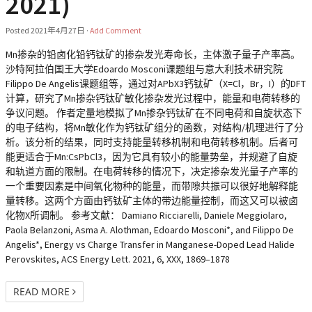
2021)
Posted
2021年4月27日
·
Add Comment
Mn掺杂的铅卤化铅钙钛矿的掺杂发光寿命长，主体激子量子产率高。
沙特阿拉伯国王大学Edoardo Mosconi课题组与意大利技术研究院
Filippo De Angelis课题组等，通过对APbX3钙钛矿（X=Cl，Br，I）的DFT
计算，研究了Mn掺杂钙钛矿敏化掺杂发光过程中，能量和电荷转移的
争议问题。 作者定量地模拟了Mn掺杂钙钛矿在不同电荷和自旋状态下
的电子结构，将Mn敏化作为钙钛矿组分的函数，对结构/机理进行了分
析。该分析的结果，同时支持能量转移机制和电荷转移机制。后者可
能更适合于Mn:CsPbCl3，因为它具有较小的能量势垒，并规避了自旋
和轨道方面的限制。在电荷转移的情况下，决定掺杂发光量子产率的
一个重要因素是中间氧化物种的能量，而带隙共振可以很好地解释能
量转移。这两个方面由钙钛矿主体的带边能量控制，而这又可以被卤
化物X所调制。 参考文献： Damiano Ricciarelli, Daniele Meggiolaro,
Paola Belanzoni, Asma A. Alothman, Edoardo Mosconi*, and Filippo De
Angelis*, Energy vs Charge Transfer in Manganese-Doped Lead Halide
Perovskites, ACS Energy Lett. 2021, 6, XXX, 1869–1878
READ MORE