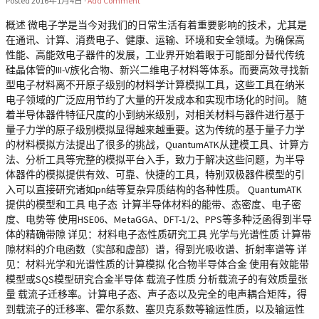
Posted
2016年1月4日
·
Add Comment
概述 微电子学是当今对我们的日常生活有着重要影响的技术，尤其是
在通讯、计算、消费电子、健康、运输、环境和安全领域。为确保高
性能、高能效电子器件的发展，工业界开始着眼于可能部分替代传统
硅晶体管的III-V族化合物、新兴二维电子材料等体系。而要高效寻找新
型电子材料离不开原子级别的材料学计算模拟工具，这些工具在纳米
电子领域的广泛应用节约了大量的开发成本和实现市场化的时间。 随
着半导体器件特征尺度的小到纳米级别，对相关材料与器件进行基于
量子力学的原子级别模拟显得越来越重要。这为传统的基于量子力学
的材料模拟方法提出了很多的挑战，QuantumATK从建模工具、计算方
法、分析工具等完整的模拟平台入手，致力于解决这些问题，为半导
体器件的模拟提供有效、可靠、快捷的工具，特别双极器件模型的引
入可以直接研究诸如pn结等复杂异质结构的各种性质。 QuantumATK
提供的模型和工具 电子态 计算半导体材料的能带、态密度、电子密
度、电势等 使用HSE06、MetaGGA、DFT-1/2、PPS等多种泛函得到半导
体的精确带隙 详见：材料电子态性质研究工具 光学与光谱性质 计算带
隙材料的介电函数（实部和虚部）谱，得到光吸收谱、折射率谱等 详
见：材料光学和光谱性质的计算模拟 化合物半导体合金 使用有效能带
模型或SQS模型研究合金半导体 载流子性质 分析载流子的有效质量张
量 载流子迁移率。计算电子态、声子态以及完全的电声耦合矩阵，得
到载流子的迁移率、霍尔系数、塞贝克系数等输运性质，以及输运性