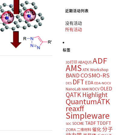
近期活动列表
没有活动
所有活动
标签
ADF
ABAQUS
3D打印
AMS
ATK Workshop
COSMO-RS
BAND
DFT
EDA
DES
EDA-NOCV
OLED
NOCV
NanoLab
NMR
QATK Highlight
QuantumATK
reaxff
Simpleware
TADF
TDDFT
SOCME
SOC
分子
催化
ZORA
二维材料