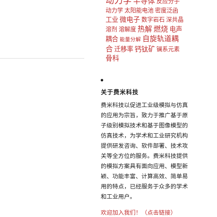
动力学
半导体
反应分子
动力学
太阳能电池
密度泛函
微电子
工业
数字岩石
深共晶
热解
燃烧
电声
溶剂
溶解度
自旋轨道耦
耦合
能量分解
合
钙钛矿
迁移率
镧系元素
骨科
关于费米科技
费米科技以促进工业级模拟与仿真
的应用为宗旨，致力于推广基于原
子级别模拟技术和基于图像模型的
仿真技术，为学术和工业研究机构
提供研发咨询、软件部署、技术攻
关等全方位的服务。费米科技提供
的模拟方案具有面向应用、模型新
颖、功能丰富、计算高效、简单易
用的特点，已经服务于众多的学术
和工业用户。
欢迎加入我们！（点击链接）