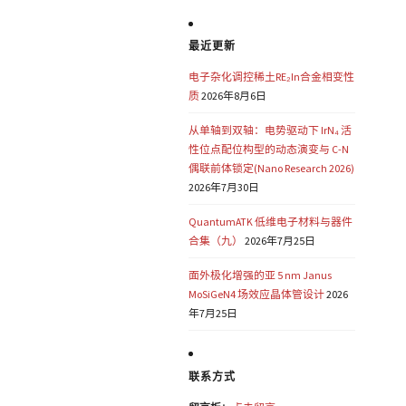
最近更新
电子杂化调控稀土RE₂In合金相变性
质
2026年8月6日
从单轴到双轴：电势驱动下 IrN₄ 活
性位点配位构型的动态演变与 C-N
偶联前体锁定(Nano Research 2026)
2026年7月30日
QuantumATK 低维电子材料与器件
合集（九）
2026年7月25日
面外极化增强的亚 5 nm Janus
MoSiGeN4 场效应晶体管设计
2026
年7月25日
联系方式