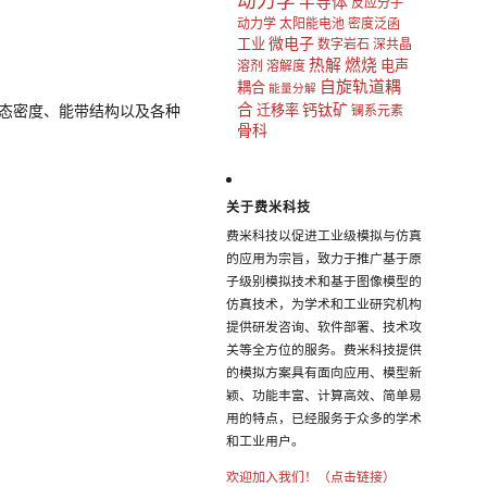
动力学
半导体
反应分子
动力学
太阳能电池
密度泛函
微电子
工业
数字岩石
深共晶
热解
燃烧
电声
溶剂
溶解度
自旋轨道耦
耦合
能量分解
合
钙钛矿
线、态密度、能带结构以及各种
迁移率
镧系元素
骨科
关于费米科技
费米科技以促进工业级模拟与仿真
的应用为宗旨，致力于推广基于原
子级别模拟技术和基于图像模型的
仿真技术，为学术和工业研究机构
提供研发咨询、软件部署、技术攻
关等全方位的服务。费米科技提供
的模拟方案具有面向应用、模型新
颖、功能丰富、计算高效、简单易
用的特点，已经服务于众多的学术
和工业用户。
欢迎加入我们！（点击链接）