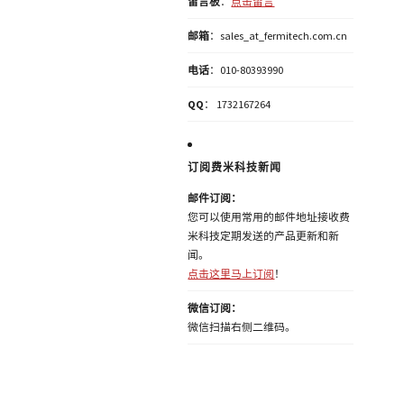
留言板
：
点击留言
邮箱
：sales_at_fermitech.com.cn
电话
：010-80393990
QQ
： 1732167264
订阅费米科技新闻
邮件订阅：
您可以使用常用的邮件地址接收费
米科技定期发送的产品更新和新
闻。
点击这里马上订阅
！
微信订阅：
微信扫描右侧二维码。