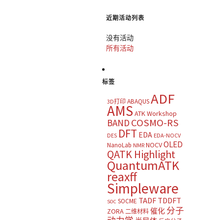
近期活动列表
没有活动
所有活动
标签
ADF
ABAQUS
3D打印
AMS
ATK Workshop
COSMO-RS
BAND
DFT
EDA
DES
EDA-NOCV
OLED
NOCV
NanoLab
NMR
QATK Highlight
QuantumATK
reaxff
Simpleware
TADF
TDDFT
SOCME
SOC
分子
催化
ZORA
二维材料