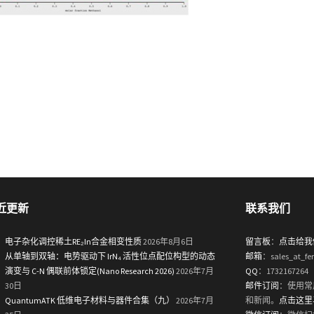
近更新
联系我们
电子杂化调控稀土RE₂In合金相变性质
2026年8月6日
留言板
：
点击给我
从单轴到双轴：电势驱动下 IrN₄ 活性位点配位构型的动态
邮箱
：sales_at_fe
演变与 C-N 偶联前体锁定(Nano Research 2026)
2026年7月
QQ
：1732167264
30日
邮件订阅
：使用常
QuantumATK 低维电子材料与器件合集（九）
2026年7月
和新闻。
点击这里