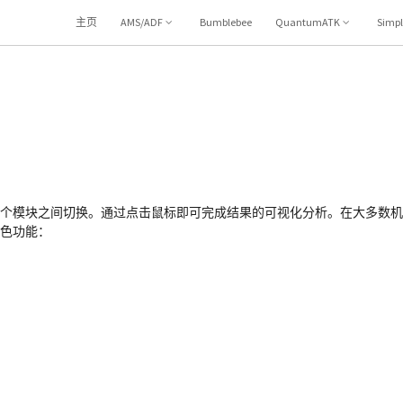
主页
AMS/ADF
Bumblebee
QuantumATK
Simp
之间切换。通过点击鼠标即可完成结果的可视化分析。在大多数机器(Windows,
特色功能：