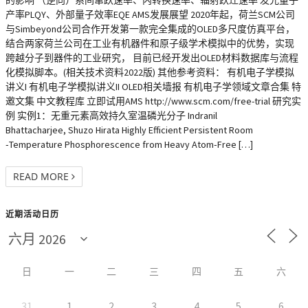
的影响 （逆向）系间窜跃速率、内转换速率、辐射跃迁速率 发光量子
产率PLQY、外部量子效率EQE AMS发展展望 2020年起，荷兰SCM公司
与Simbeyond公司合作开发第一款完全集成的OLED多尺度仿真平台，
结合两家荷兰公司在工业有机器件和原子级学术模拟中的优势，实现
跨越分子到器件的工业研究， 目前已经开发出OLED材料数据库与流程
化模拟脚本。(相关技术资料2022版) 其他参考资料： 有机电子学模拟
讲义I 有机电子学模拟讲义II OLED相关墙报 有机电子学领域文章合集 特
邀文集 中文教程库 立即试用AMS http://www.scm.com/free-trial 研究实
例 实例1：无重元素高效持久室温磷光分子 Indranil
Bhattacharjee, Shuzo Hirata Highly Efficient Persistent Room
‐Temperature Phosphorescence from Heavy Atom‐Free […]
READ MORE
近期活动日历
日
一
二
三
四
五
六
31
1
2
3
4
5
6