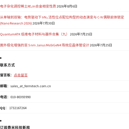
电子杂化调控稀土RE₂In合金相变性质
2026年8月6日
从单轴到双轴：电势驱动下 IrN₄ 活性位点配位构型的动态演变与 C-N 偶联前体锁定
(Nano Research 2026)
2026年7月30日
QuantumATK 低维电子材料与器件合集（九）
2026年7月25日
面外极化增强的亚 5 nm Janus MoSiGeN4 场效应晶体管设计
2026年7月25日
联系方式
留言板
：
点击留言
邮箱
：sales_at_fermitech.com.cn
电话
：010-80393990
QQ
： 1732167264
订阅费米科技新闻