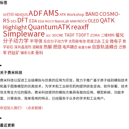
标签
AMS
ADF
COSMO-
BAND
ATK Workshop
ABAQUS
3D打印
DFT
QATK
RS
OLED
EDA
NOCV
NanoLab
DES
EDA-NOCV
NMR
QuantumATK
reaxff
Highlight
Simpleware
TADF
TDDFT
催化
ZORA
SOCME
二维材料
SOC
分子动力学
半导体
微电子
工业
反应分子动力学
太阳能电池
密度泛函
数
热解
燃烧
自旋轨道耦合
电声耦合
迁移
字岩石
深共晶溶剂
溶解度
能量分解
钙钛矿
骨科
率
镧系元素
关于费米科技
费米科技以促进工业级模拟与仿真的应用为宗旨，致力于推广基于原子级别模拟技术
和基于图像模型的仿真技术，为学术和工业研究机构提供研发咨询、软件部署、技术
攻关等全方位的服务。费米科技提供的模拟方案具有面向应用、模型新颖、功能丰
富、计算高效、简单易用的特点，已经服务于众多的学术和工业用户。
欢迎加入我们！（点击链接）
最近更新