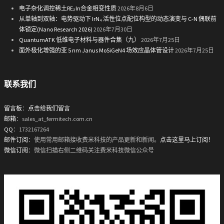
电子杂化调控稀土RE₂In合金相变性质
2026年8月6日
从单轴到双轴：电势驱动下 IrN₄ 活性位点配位构型的动态演变与 C-N 偶联前
体锁定(Nano Research 2026)
2026年7月30日
QuantumATK 低维电子材料与器件合集（九）
2026年7月25日
面外极化增强的亚 5 nm Janus MoSiGeN4 场效应晶体管设计
2026年7月25日
联系我们
留言板
：
点击给我们留言
邮箱
：sales_at_fermitech.com.cn
QQ
：1732167264
邮件订阅
：使用常用邮箱接收费米科技的产品更新和新闻。
点击这里马上订阅！
微信订阅
：微信扫描右侧二维码关注费米科技微信公众号