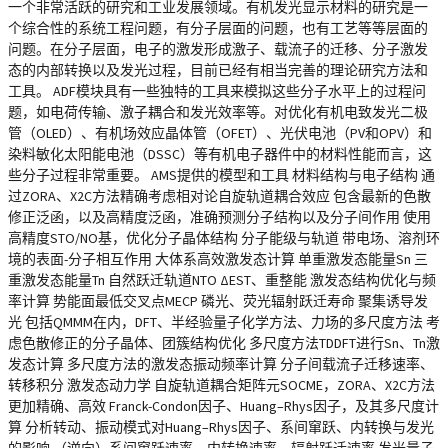
一个非常活跃的研究和工业发展领域。有机发光显示材料的研究是一
个综合性的系统工程问题，有分子层面的问题，也有工艺等等层面的
问题。在分子层面，电子的激发形成激子、载流子的迁移、分子激发
态的内部转换以及发光过程，目前已经有相当完善的理论研究方法和
工具。 ADF模块具有一些独特的工具来模拟这些分子水平上的过程问
题，如电荷传输、激子耦合和发光效率等。对优化有机电致发光二极
管（OLED）、有机场效应晶体管（OFET）、光伏电池（PV和OPV）和
染料敏化太阳能电池（DSSC）等有机电子器件中的材料性能而言，这
些分子过程非常重要。 AMS提供的模型和工具 材料结构与电子结构 通
过ZORA、X2C方法精确考虑相对论自旋轨道耦合效应 包含最新的色散
修正泛函，以及高精度泛函，准确预测分子结构以及分子间作用 使用
高精度STO/NO基，优化分子晶体结构 分子能级与轨道 带电场、溶剂环
境的表面-分子相互作用 大体系高效激发态计算 单重激发态能量Sn 三
重激发态能量Tn 自然跃迁轨道NTO ΔEST、重整能 激发态结构优化与频
率计算 势能面最低交叉点MECP 磷光、荧光辐射跃迁寿命 聚集诱导发
光 包括QMMM在内，DFT、半经验量子化学方法、力场的多尺度方法 考
虑色散修正的分子晶体、团簇结构优化 多尺度方法TDDFT进行Sn、Tn激
发态计算 多尺度方法的激发态振动频率计算 分子间载流子迁移速率、
转移积分 激发态动力学 自旋轨道耦合矩阵元SOCME，ZORA、X2C方法
更加精确、高效 Franck-Condon因子、Huang–Rhys因子，及其多尺度计
算 分析转动、振动模式对Huang–Rhys因子、系间窜跃、内转换与发光