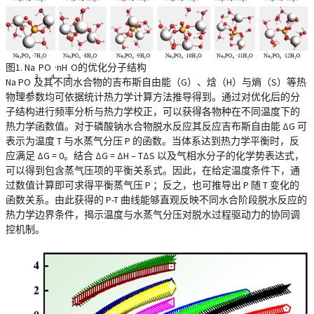
图1. Na
PO
·nH
O的优化分子结构
3
4
2
Na
PO
及其不同水合物的吉布斯自由能（G）、焓（H）与熵（S）等热
3
4
物理参数均可依据统计热力学计算方法推导得到。通过对优化后的分
子结构进行频率分析与热力学校正，可以获得各物种在不同温度下的
热力学函数值。对于磷酸钠水合物脱水反应其反应吉布斯自由能 ΔG 可
表示为温度 T 与水蒸气分压 P 的函数。当体系达到热力学平衡时，反
应满足 ΔG = 0。结合 ΔG = ΔH – TΔS 以及气相水分子的化学势表达式，
可以得到包含蒸气压项的平衡关系式。因此，在给定温度条件下，通
过数值计算即可求得平衡蒸气压 P ；反之，也可推导出 P 随 T 变化的
函数关系。由此获得的 P-T 曲线能够直观反映不同水合阶段脱水反应的
热力学边界条件，揭示温度与水蒸气分压对脱水过程驱动力的协同调
控机制。