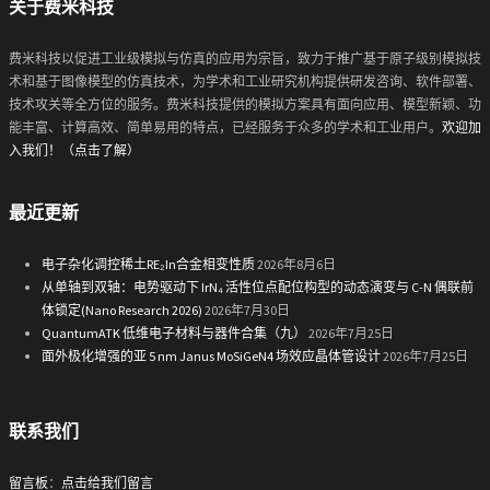
关于费米科技
费米科技以促进工业级模拟与仿真的应用为宗旨，致力于推广基于原子级别模拟技
术和基于图像模型的仿真技术，为学术和工业研究机构提供研发咨询、软件部署、
技术攻关等全方位的服务。费米科技提供的模拟方案具有面向应用、模型新颖、功
能丰富、计算高效、简单易用的特点，已经服务于众多的学术和工业用户。
欢迎加
入我们！（点击了解）
最近更新
电子杂化调控稀土RE₂In合金相变性质
2026年8月6日
从单轴到双轴：电势驱动下 IrN₄ 活性位点配位构型的动态演变与 C-N 偶联前
体锁定(Nano Research 2026)
2026年7月30日
QuantumATK 低维电子材料与器件合集（九）
2026年7月25日
面外极化增强的亚 5 nm Janus MoSiGeN4 场效应晶体管设计
2026年7月25日
联系我们
留言板
：
点击给我们留言