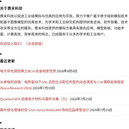
关于费米科技
费米科技以促进工业级模拟与仿真的应用为宗旨，致力于推广基于原子级别模拟技术
和基于图像模型的仿真技术，为学术和工业研究机构提供研发咨询、软件部署、技术
攻关等全方位的服务。费米科技提供的模拟方案具有面向应用、模型新颖、功能丰
富、计算高效、简单易用的特点，已经服务于众多的学术和工业用户。
欢迎加入我们！（点击链接）
最近更新
电子杂化调控稀土RE₂In合金相变性质
2026年8月6日
从单轴到双轴：电势驱动下 IrN₄ 活性位点配位构型的动态演变与 C-N 偶联前体锁定
(Nano Research 2026)
2026年7月30日
QuantumATK 低维电子材料与器件合集（九）
2026年7月25日
面外极化增强的亚 5 nm Janus MoSiGeN4 场效应晶体管设计
2026年7月25日