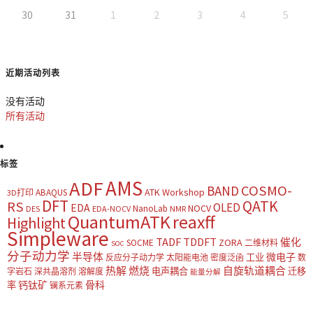
30
31
1
2
3
4
5
近期活动列表
没有活动
所有活动
标签
AMS
ADF
COSMO-
BAND
ATK Workshop
ABAQUS
3D打印
DFT
QATK
RS
OLED
EDA
NOCV
NanoLab
DES
EDA-NOCV
NMR
QuantumATK
reaxff
Highlight
Simpleware
TADF
TDDFT
催化
ZORA
SOCME
二维材料
SOC
分子动力学
半导体
微电子
工业
反应分子动力学
太阳能电池
密度泛函
数
热解
燃烧
自旋轨道耦合
电声耦合
迁移
字岩石
深共晶溶剂
溶解度
能量分解
钙钛矿
骨科
率
镧系元素