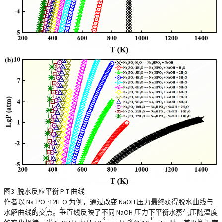
图3. 脱水反应平衡 P-T 曲线
作者以 Na
PO
·12H
O 为例，通过改变 NaOH 压力最终获得脱水曲线与
3
4
2
水解曲线的交点。垂直线反映了不同 NaOH 压力下平衡水蒸气压随温度
-3
-11