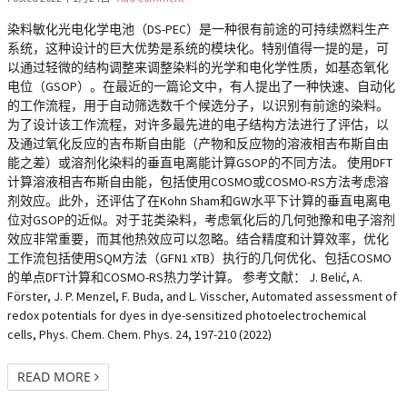
染料敏化光电化学电池（DS-PEC）是一种很有前途的可持续燃料生产
系统，这种设计的巨大优势是系统的模块化。特别值得一提的是，可
以通过轻微的结构调整来调整染料的光学和电化学性质，如基态氧化
电位（GSOP）。在最近的一篇论文中，有人提出了一种快速、自动化
的工作流程，用于自动筛选数千个候选分子，以识别有前途的染料。
为了设计该工作流程，对许多最先进的电子结构方法进行了评估，以
及通过氧化反应的吉布斯自由能（产物和反应物的溶液相吉布斯自由
能之差）或溶剂化染料的垂直电离能计算GSOP的不同方法。 使用DFT
计算溶液相吉布斯自由能，包括使用COSMO或COSMO-RS方法考虑溶
剂效应。此外，还评估了在Kohn Sham和GW水平下计算的垂直电离电
位对GSOP的近似。对于苝类染料，考虑氧化后的几何弛豫和电子溶剂
效应非常重要，而其他热效应可以忽略。结合精度和计算效率，优化
工作流包括使用SQM方法（GFN1 xTB）执行的几何优化、包括COSMO
的单点DFT计算和COSMO-RS热力学计算。 参考文献： J. Belić, A.
Förster, J. P. Menzel, F. Buda, and L. Visscher, Automated assessment of
redox potentials for dyes in dye-sensitized photoelectrochemical
cells, Phys. Chem. Chem. Phys. 24, 197-210 (2022)
READ MORE