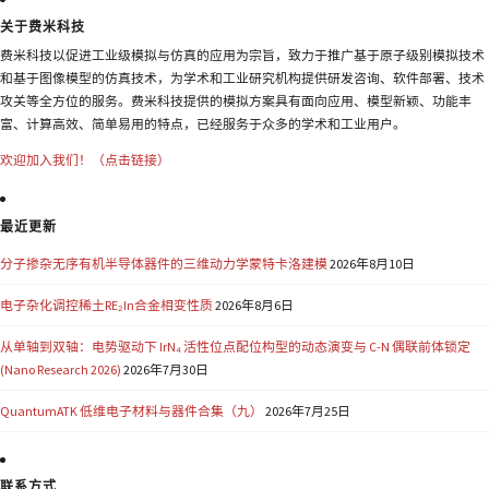
关于费米科技
费米科技以促进工业级模拟与仿真的应用为宗旨，致力于推广基于原子级别模拟技术
和基于图像模型的仿真技术，为学术和工业研究机构提供研发咨询、软件部署、技术
攻关等全方位的服务。费米科技提供的模拟方案具有面向应用、模型新颖、功能丰
富、计算高效、简单易用的特点，已经服务于众多的学术和工业用户。
欢迎加入我们！（点击链接）
最近更新
分子掺杂无序有机半导体器件的三维动力学蒙特卡洛建模
2026年8月10日
电子杂化调控稀土RE₂In合金相变性质
2026年8月6日
从单轴到双轴：电势驱动下 IrN₄ 活性位点配位构型的动态演变与 C-N 偶联前体锁定
(Nano Research 2026)
2026年7月30日
QuantumATK 低维电子材料与器件合集（九）
2026年7月25日
联系方式