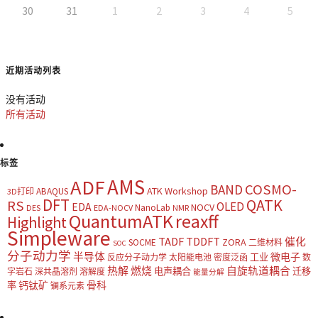
30
31
1
2
3
4
5
近期活动列表
没有活动
所有活动
标签
AMS
ADF
COSMO-
BAND
ATK Workshop
ABAQUS
3D打印
DFT
QATK
RS
OLED
EDA
NOCV
NanoLab
DES
EDA-NOCV
NMR
QuantumATK
reaxff
Highlight
Simpleware
TADF
TDDFT
催化
ZORA
SOCME
二维材料
SOC
分子动力学
半导体
微电子
工业
反应分子动力学
太阳能电池
密度泛函
数
热解
燃烧
自旋轨道耦合
电声耦合
迁移
字岩石
深共晶溶剂
溶解度
能量分解
钙钛矿
骨科
率
镧系元素