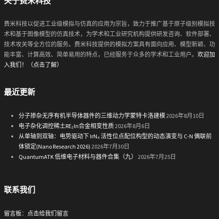
关于费米科技
费米科技以促进工业级模拟与仿真的应用为宗旨，致力于推广基于原子级别模拟技
术和基于图像模型的仿真技术，为学术和工业研究机构提供研发咨询、软件部署、
技术攻关等全方位的服务。费米科技提供的模拟方案具有面向应用、模型新颖、功
能丰富、计算高效、简单易用的特点，已经服务于众多的学术和工业用户。
欢迎加
入我们！（点击了解）
最近更新
分子掺杂无序有机半导体器件的三维动力学蒙特卡洛建模
2026年8月10日
电子杂化调控稀土RE₂In合金相变性质
2026年8月6日
从单轴到双轴：电势驱动下 IrN₄ 活性位点配位构型的动态演变与 C-N 偶联前
体锁定(Nano Research 2026)
2026年7月30日
QuantumATK 低维电子材料与器件合集（九）
2026年7月25日
联系我们
留言板
：
点击给我们留言