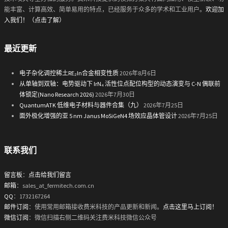
能丰富、计算高效、简单易用的特点，已经服务于众多的学术和工业用户。
欢迎加
入我们！（点击了解）
最近更新
电子杂化调控稀土RE₂In合金相变性质
2026年8月6日
从单轴到双轴：电势驱动下 IrN₄ 活性位点配位构型的动态演变与 C-N 偶联前
体锁定(Nano Research 2026)
2026年7月30日
QuantumATK 低维电子材料与器件合集（九）
2026年7月25日
面外极化增强的亚 5 nm Janus MoSiGeN4 场效应晶体管设计
2026年7月25日
联系我们
留言板
：
点击给我们留言
邮箱
：sales_at_fermitech.com.cn
QQ
：1732167264
邮件订阅
：使用常用邮箱接收费米科技的产品更新和新闻。
点击这里马上订阅！
微信订阅
：微信扫描右侧二维码关注费米科技微信公众号