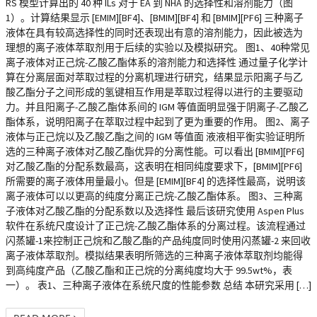
RS 模型计算出的 40 种 ILs 对于 EA 到 NHA 的选择性和溶剂能力（图
1）。计算结果显示 [EMIM][BF4]、[BMIM][BF4] 和 [BMIM][PF6] 三种离子
液体在具有较高选择性的同时还表现出有意的溶剂能力，因此被选为
理想的离子液体萃取剂用于后续的实验以及模拟研究。 图1、40种常见
离子液体对正己烷-乙酸乙酯体系的溶剂能力和选择性 通过量子化学计
算在分离层面对萃取过程的分离机理进行研究，结果显示阳离子与乙
酸乙酯分子之间形成的氢键相互作用是萃取过程得以进行的主要驱动
力。并且阳离子-乙酸乙酯体系间的 IGM 等值面明显强于阴离子-乙酸乙
酯体系，说明阳离子在萃取过程中起到了更为重要的作用。 图2、离子
液体与正己烷以及乙酸乙酯之间的 IGM 等值面 液液相平衡实验证明所
选的三种离子液体对乙酸乙酯优异的分离性能。可以看出 [BMIM][PF6]
对乙酸乙酯的分配系数最高，这表明在相同纯度要求下，[BMIM][PF6]
所需要的离子液体用量最小。但是 [EMIM][BF4] 的选择性最高，说明该
离子液体可以以更高的纯度分离正己烷-乙酸乙酯体系。 图3、三种离
子液体对乙酸乙酯的分配系数以及选择性 最后该研究使用 Aspen Plus
软件在系统尺度设计了正己烷-乙酸乙酯体系的分离过程。该流程通过
闪蒸罐-1来控制正己烷和乙酸乙酯的产品纯度同时使用闪蒸罐-2 来回收
离子液体萃取剂。模拟结果表明所筛选的三种离子液体萃取剂均能得
到高纯度产品（乙酸乙酯和正己烷的分离纯度均大于 99.5wt%，表
一）。 表1、三种离子液体在系统尺度的性能参数 总结 本研究采用 […]