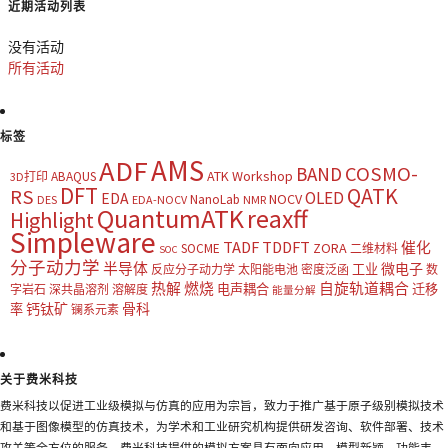
近期活动列表
没有活动
所有活动
标签
AMS
ADF
COSMO-
BAND
ATK Workshop
ABAQUS
3D打印
DFT
QATK
RS
OLED
EDA
NOCV
NanoLab
DES
EDA-NOCV
NMR
QuantumATK
reaxff
Highlight
Simpleware
TADF
TDDFT
催化
ZORA
SOCME
二维材料
SOC
分子动力学
半导体
微电子
工业
反应分子动力学
太阳能电池
密度泛函
数
热解
燃烧
自旋轨道耦合
电声耦合
迁移
字岩石
深共晶溶剂
溶解度
能量分解
钙钛矿
骨科
率
镧系元素
关于费米科技
费米科技以促进工业级模拟与仿真的应用为宗旨，致力于推广基于原子级别模拟技术
和基于图像模型的仿真技术，为学术和工业研究机构提供研发咨询、软件部署、技术
攻关等全方位的服务。费米科技提供的模拟方案具有面向应用、模型新颖、功能丰