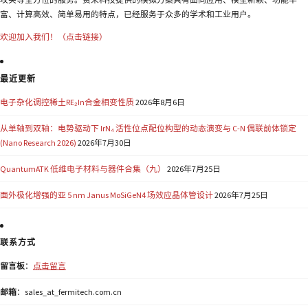
富、计算高效、简单易用的特点，已经服务于众多的学术和工业用户。
欢迎加入我们！（点击链接）
最近更新
电子杂化调控稀土RE₂In合金相变性质
2026年8月6日
从单轴到双轴：电势驱动下 IrN₄ 活性位点配位构型的动态演变与 C-N 偶联前体锁定
(Nano Research 2026)
2026年7月30日
QuantumATK 低维电子材料与器件合集（九）
2026年7月25日
面外极化增强的亚 5 nm Janus MoSiGeN4 场效应晶体管设计
2026年7月25日
联系方式
留言板
：
点击留言
邮箱
：sales_at_fermitech.com.cn