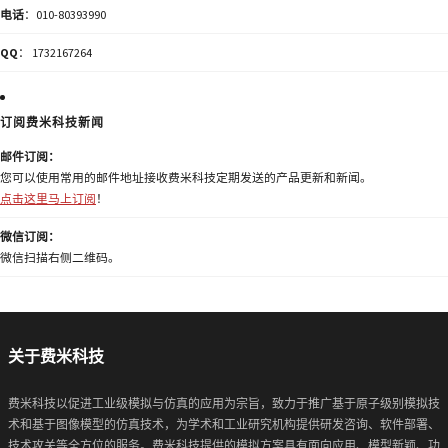
电话
：010-80393990
QQ
： 1732167264
订阅费米科技新闻
邮件订阅：
您可以使用常用的邮件地址接收费米科技定期发送的产品更新和新闻。
点击这里马上订阅
！
微信订阅：
微信扫描右侧二维码。
关于费米科技
费米科技以促进工业级模拟与仿真的应用为宗旨，致力于推广基于原子级别模拟技
术和基于图像模型的仿真技术，为学术和工业研究机构提供研发咨询、软件部署、
技术攻关等全方位的服务。费米科技提供的模拟方案具有面向应用、模型新颖、功