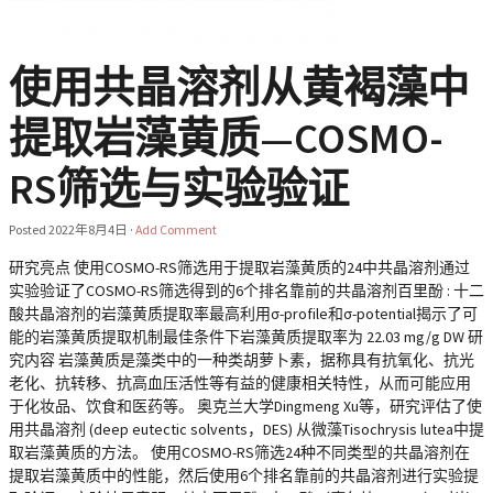
使用共晶溶剂从黄褐藻中
提取岩藻黄质—COSMO-
RS筛选与实验验证
Posted
2022年8月4日
·
Add Comment
研究亮点 使用COSMO-RS筛选用于提取岩藻黄质的24中共晶溶剂通过
实验验证了COSMO-RS筛选得到的6个排名靠前的共晶溶剂百里酚 : 十二
酸共晶溶剂的岩藻黄质提取率最高利用σ-profile和σ-potential揭示了可
能的岩藻黄质提取机制最佳条件下岩藻黄质提取率为 22.03 mg/g DW 研
究内容 岩藻黄质是藻类中的一种类胡萝卜素，据称具有抗氧化、抗光
老化、抗转移、抗高血压活性等有益的健康相关特性，从而可能应用
于化妆品、饮食和医药等。 奥克兰大学Dingmeng Xu等，研究评估了使
用共晶溶剂 (deep eutectic solvents，DES) 从微藻Tisochrysis lutea中提
取岩藻黄质的方法。 使用COSMO-RS筛选24种不同类型的共晶溶剂在
提取岩藻黄质中的性能，然后使用6个排名靠前的共晶溶剂进行实验提