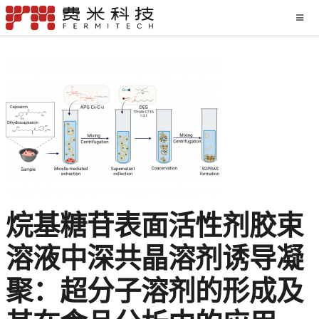
烷基糖苷表面活性剂胶束
溶液中深共晶溶剂诱导凝
聚：超分子溶剂的形成及