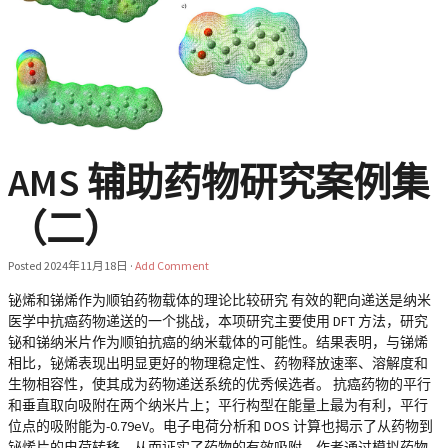
AMS 辅助药物研究案例集
（二）
Posted
2024年11月18日
·
Add Comment
铋烯和锑烯作为顺铂药物载体的理论比较研究 有效的靶向递送是纳米
医学中抗癌药物递送的一个挑战，本项研究主要使用 DFT 方法，研究
铋和锑纳米片作为顺铂抗癌的纳米载体的可能性。结果表明，与锑烯
相比，铋烯表现出明显更好的物理稳定性、药物释放速率、溶解度和
生物相容性，使其成为药物递送系统的优秀候选者。 抗癌药物的平行
和垂直取向吸附在两个纳米片上；平行构型在能量上最为有利，平行
位点的吸附能为-0.79eV。电子电荷分析和 DOS 计算也揭示了从药物到
铋烯片的电荷转移，从而证实了药物的有效吸附。作者通过模拟药物