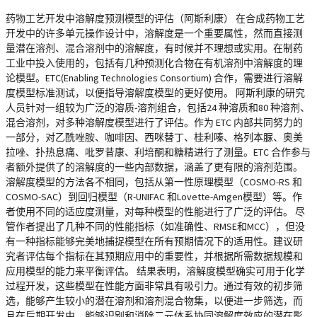
药物工艺开发中溶解度预测模型的评估（阿斯利康） 在合成药物工艺
开发中的许多单元操作设计中，溶解度是一个重要属性，然而直接测
量潜在溶剂、混合溶剂中的溶解度，有时候并不理想或实用。在制药
工业中投入使用的，包括有几种预测化合物在有机溶剂中溶解度的理
论模型。ETC(Enabling Technologies Consortium) 合作，需要进行溶解
度模型标准测试，以便指导溶解度模型的更好使用。 阿斯利康的研究
人员针对一组较为广泛的溶质-溶剂组合，包括24 种溶质和80 种溶剂、
混合溶剂，对多种溶解度模型进行了评估。作为 ETC 内部共同努力的
一部分，对乙酰唑胺、咖啡因、西咪替丁、桂利嗪、格列本脲、奥美
拉唑、扑热息痛、吡罗昔康、利培酮和糖精进行了测量。ETC 合作参与
者额外提供了的溶解度的一些内部数据，涵盖了更有限的溶剂范围。
溶解度模型的方法各不相同，包括从第一性原理模型（COSMO-RS 和
COSMO-SAC）到回归模型（R-UNIFAC 和Lovette-Amgen模型）等。作
者使用不同的适应度测量，对每种模型的性能进行了广泛的评估。 尽
管作者提出了几种不同的性能指标（如准确性、RMSE和MCC），但没
有一种指标能够完美地捕捉模型在所有预期情况下的适用性。建议研
究者评估每个指标在其预期应用中的重要性，并根据所需数据规模和
应用模型的能力来平衡评估。 结果表明，溶解度模型确实可用于化学
过程开发，这些模型在性能方面非常具有吸引力。通过有效的初步筛
选，能够产生较小的潜在溶剂和溶剂混合物集，以便进一步筛选，而
且在后期开发中，能够识别和消除二元体系协同溶解度效应的潜在影