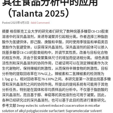
其在食品分析中的应用
（Talanta 2025）
Posted
2025年4月3日
·
Add Comment
摘要 格但斯克工业大学的研究者们研究了数种烷基多糖苷C8-C10胶束
溶液中的深共晶溶剂，来诱导凝聚并引起相分离。作者选择三种脂肪
酸作为氢键供体，即己酸、庚酸和辛酸，同时使用季铵盐和单萜类百
里酚作为氢键受体，以获得深共晶溶剂。深共晶溶剂的前体可以掺入
烷基多糖苷C8-C10的胶束结构中，并调节其性质，改善与目标化合物
的相互作用，并由于胶束聚集体尺寸的增加而促进相分离。 绿色表面
活性剂和深共晶溶剂的协同作用，已被证明可以在测定辣椒素作为次
生代谢物时，保持辣椒的刺激性，从而保持辛辣食物的刺激性。目标
分析物的提取回收率在75%以上。辣椒素和二氢辣椒素的检测限为
1.7μg g−1。相对回收率在76-130%之间。本研究是第一次提出烷基多糖
苷和深共晶溶剂之间的协同作用。所提出的提纯系统有可能用于其他
分析任务，特别是在固体和非均质样品的分析中。不仅基于脂肪酸的
深共晶溶剂，而且基于醇、单萜等的其他溶剂也可用于凝聚。因此，
各种已经研究过的深共晶溶剂，也可以基于此目的而进行重新研究。
参考文献 Deep eutectic solvent-induced coacervation in micellar
solution of alkyl polyglucoside surfactant: Supramolecular solvent