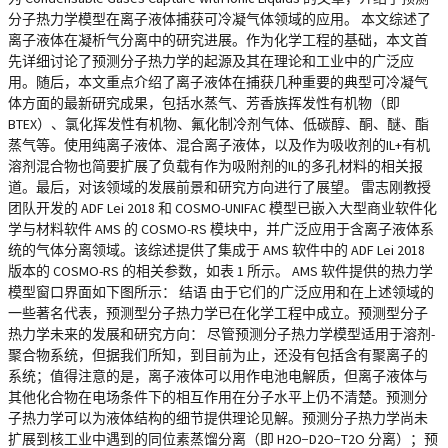
分子热力学模型在离子液体捕获可冷凝气体领域的应用。 本文综述了
离子液体在凝析气分离中的研究进展。作为化学工程的基础，本文首
先详细讨论了预测分子热力学的起源及其在理论和工业中的广泛应
用。随后，本文重点介绍了离子液体在捕获几种重要的典型可冷凝气
体方面的最新研究成果，包括水蒸气、芳香族挥发性有机物（即
BTEX）、氯化挥发性有机物、氟化制冷剂气体、低碳醇、酮、醚、酯
蒸气等。使用纯离子液体、混合离子液体，以及作为吸收剂的IL+有机
溶剂混合物也简要扩展了负载有作为吸附剂的IL的多孔材料的相关报
道。最后，对该领域的发展前景和研究方向进行了展望。 雷志刚教授
团队开发的 ADF Lei 2018 和 COSMO-UNIFAC 模型已嵌入大型商业软件化
学与材料软件 AMS 的 COSMO-RS 模块中，并广泛应用于含离子液体系
统的气体分离领域。该综述提供了集成于 AMS 软件中的 ADF Lei 2018
版本的 COSMO-RS 的相关参数，如表 1 所示。 AMS 软件提供的热力学
模型窗口界面如下图所示： 结语 由于它们的广泛应用和在上述领域的
一些著名代表，预测型分子热力学已在化学工程中成立。预测型分子
热力学未来的发展和研究方向： 尽管预测分子热力学模型适用于溶剂-
聚合物系统，但据我们所知，到目前为止，还没有包括含有聚离子的
系统；值得注意的是，离子液体可以用作电池电解质，但离子液体与
其他化合物在电场条件下的相互作用在分子水平上仍不清楚。预测分
子热力学可以为液体结构的细节提供理论见解。预测分子热力学尚未
扩展到核工业中遇到的同位素蒸馏分离（即 H2O−D2O−T2O 分离）；预