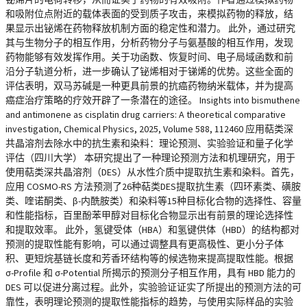
和吸附位点附近的载体表面的受到质子攻击，来模拟药物的释放，结
果显示出铋烯在药物释放机制方面的稳定性和潜力。 此外，通过研究
其与生物分子的相互作用，分析药物分子与氨基酸的相互作用，发现
药物能够有效发挥作用。关于功函数、恢复时间、电子局域函数和前
沿分子轨道分析，进一步确认了铋烯相对于锑烯的优势。这些全面的
评估表明，双马苏碱是一种更具前景的抗癌药物纳米载体，并为提高
癌症治疗策略的疗效开辟了一条潜在的途径。 Insights into bismuthene
and antimonene as cisplatin drug carriers: A theoretical comparative
investigation, Chemical Physics, 2025, Volume 588, 112460 应用萜类深
共晶溶剂去除水中的抗生素和染料：理论预测、实验验证和量子化学
评估（四川大学） 本研究提出了一种理论预测方法和机理研究，用于
使用萜类深共晶溶剂（DES）从水性介质中提取抗生素和染料。首先，
应用 COSMO-RS 方法预测了26种萜类DES提取抗生素（四环素类、磺胺
类、喹诺酮类、β-内酰胺类）和染料等15种目标化合物的选择性、容量
和性能指标，百里酚苯甲醇对目标化合物显示出有前景的理论选择性
和提取效率。 此外，氢键受体（HBA）和氢键供体（HBD）的结构都对
预测的提取性能有影响，可以通过调整具有更高极性、更小分子体
积、更短烷基链长度和芳香环结构等的候选物来提高提取性能。根据
σ-Profile 和 σ-Potential 所揭示的预测分子相互作用，具有 HBD 能力的
DES 可以促进分离过程。此外，实验验证证实了所提出的预测方法的可
靠性，表明理论预测的提取性能指标的趋势，与使用实际样品的实验