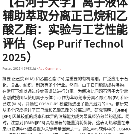
【石河子大学】离子液体
辅助萃取分离正己烷和乙
酸乙酯：实验与工艺性能
评估（Sep Purif Technol
2025）
Posted
2025年3月31日
·
Add Comment
摘要 正己烷 (NHA) 和乙酸乙酯 (EA) 是重要的有机溶剂，广泛应用于石
化、食品、纺织、制药等多个行业。然而，由于它们能形成共沸物，
在常压下难以通过传统蒸馏法进行分离。为解决此问题石河子大学雷
志刚教授团队使用离子液体 (ILs) 作为萃取剂来分离乙酸乙酯 (EA) 和正
己烷 (NHA)，并通过 COSMO-RS 模型筛选出了最具潜力的 ILs。该研究
从多个尺度探讨了正己烷和乙酸乙酯的分离过程。研究表明，[BMIM]
[BF4] 因其较低的成本和优异的溶解能力成为最具经济效益的选择。同
时，注意到 [BMIM][PF6] 具有显著的能量消耗优势，这表明热容量在未
来ILs筛选中也应被视为关键考量因素之一。通过AMS软件中的 COSMO-