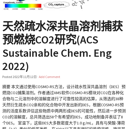
天然疏水深共晶溶剂捕获
预燃烧CO2研究(ACS
Sustainable Chem. Eng
2022)
Posted
2022年11月12日
·
Add Comment
摘要 本文通过使用COSMO-RS方法，设计疏水性深共晶溶剂（DES）预
燃烧CO2捕集溶剂。作者通过AMS软件COSMO-RS模块对CO2在各种化
合物与二元溶剂中的溶解度进行了可靠性较高的估算，从筛选的38种
天然衍生疏水CO2亲和的化合物中开发出新的DES，根据COSMO-RS预
测的活度系数评估这些物质中两两形成DES的可能性，然后进一步预测
CO2的溶解度，总共筛选出58个有希望的DES，成功地制备并表征了8
个DES。 室温下，这些DES大多数密度大于1.0 g/mL，具有与癸酸-薄荷
醇（1:2）类似的低挥发性，在420 K以下具有很好的热稳定性。确定其