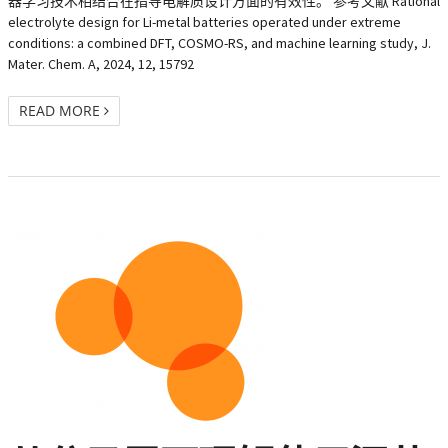
器学习技术相结合在指导电解质设计方面的有效性。 参考文献 Rational
electrolyte design for Li-metal batteries operated under extreme
conditions: a combined DFT, COSMO-RS, and machine learning study, J.
Mater. Chem. A, 2024, 12, 15792
READ MORE