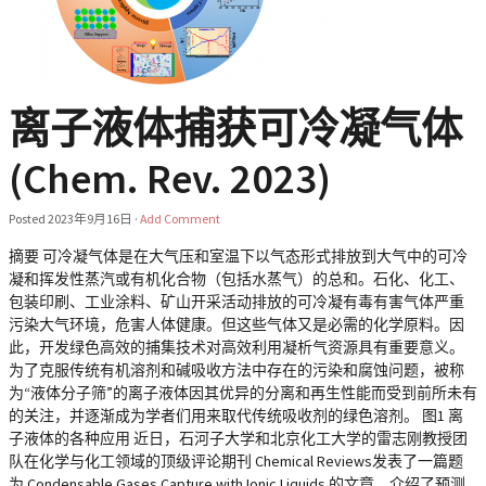
离子液体捕获可冷凝气体
(Chem. Rev. 2023)
Posted
2023年9月16日
·
Add Comment
摘要 可冷凝气体是在大气压和室温下以气态形式排放到大气中的可冷
凝和挥发性蒸汽或有机化合物（包括水蒸气）的总和。石化、化工、
包装印刷、工业涂料、矿山开采活动排放的可冷凝有毒有害气体严重
污染大气环境，危害人体健康。但这些气体又是必需的化学原料。因
此，开发绿色高效的捕集技术对高效利用凝析气资源具有重要意义。
为了克服传统有机溶剂和碱吸收方法中存在的污染和腐蚀问题，被称
为“液体分子筛”的离子液体因其优异的分离和再生性能而受到前所未有
的关注，并逐渐成为学者们用来取代传统吸收剂的绿色溶剂。 图1 离
子液体的各种应用 近日，石河子大学和北京化工大学的雷志刚教授团
队在化学与化工领域的顶级评论期刊 Chemical Reviews发表了一篇题
为 Condensable Gases Capture with Ionic Liquids 的文章，介绍了预测