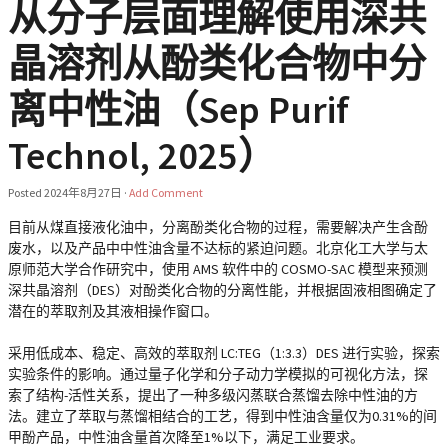
从分子层面理解使用深共
晶溶剂从酚类化合物中分
离中性油（Sep Purif
Technol, 2025）
Posted
2024年8月27日
·
Add Comment
目前从煤直接液化油中，分离酚类化合物的过程，需要解决产生含酚
废水，以及产品中中性油含量不达标的紧迫问题。北京化工大学与太
原师范大学合作研究中，使用 AMS 软件中的 COSMO-SAC 模型来预测
深共晶溶剂（DES）对酚类化合物的分离性能，并根据固液相图确定了
潜在的萃取剂及其液相操作窗口。
采用低成本、稳定、高效的萃取剂 LC:TEG（1:3.3）DES 进行实验，探索
实验条件的影响。通过量子化学和分子动力学模拟的可视化方法，探
索了结构-活性关系，提出了一种多级闪蒸联合蒸馏去除中性油的方
法。建立了萃取与蒸馏相结合的工艺，得到中性油含量仅为0.31%的间
甲酚产品，中性油含量首次降至1%以下，满足工业要求。