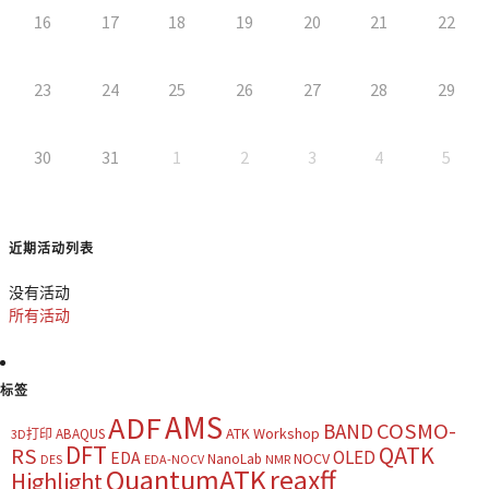
16
17
18
19
20
21
22
23
24
25
26
27
28
29
30
31
1
2
3
4
5
近期活动列表
没有活动
所有活动
标签
AMS
ADF
COSMO-
BAND
ATK Workshop
ABAQUS
3D打印
DFT
QATK
RS
OLED
EDA
NOCV
NanoLab
DES
EDA-NOCV
NMR
QuantumATK
reaxff
Highlight