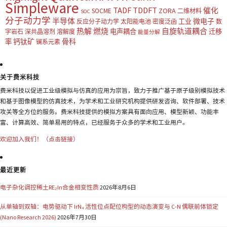
Simpleware
TADF
TDDFT
催化
ZORA
SOCME
二维材料
SOC
分子动力学
半导体
微电子
工业
反应分子动力学
太阳能电池
密度泛函
数
热解
燃烧
自旋轨道耦合
电声耦合
迁移
字岩石
深共晶溶剂
溶解度
能量分解
钙钛矿
骨科
率
镧系元素
关于费米科技
费米科技以促进工业级模拟与仿真的应用为宗旨，致力于推广基于原子级别模拟技术
和基于图像模型的仿真技术，为学术和工业研究机构提供研发咨询、软件部署、技术
攻关等全方位的服务。费米科技提供的模拟方案具有面向应用、模型新颖、功能丰
富、计算高效、简单易用的特点，已经服务于众多的学术和工业用户。
欢迎加入我们！（点击链接）
最近更新
电子杂化调控稀土RE₂In合金相变性质
2026年8月6日
从单轴到双轴：电势驱动下 IrN₄ 活性位点配位构型的动态演变与 C-N 偶联前体锁定
(Nano Research 2026)
2026年7月30日