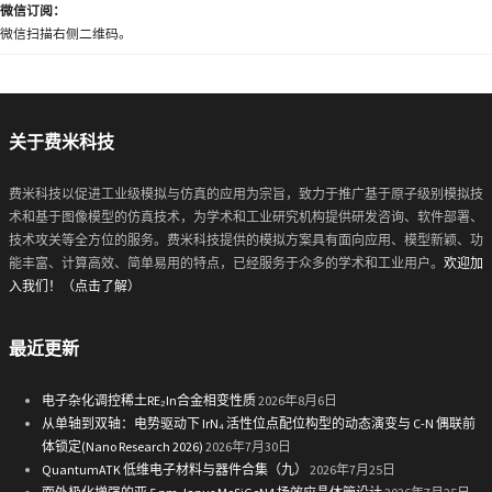
微信订阅：
微信扫描右侧二维码。
关于费米科技
费米科技以促进工业级模拟与仿真的应用为宗旨，致力于推广基于原子级别模拟技
术和基于图像模型的仿真技术，为学术和工业研究机构提供研发咨询、软件部署、
技术攻关等全方位的服务。费米科技提供的模拟方案具有面向应用、模型新颖、功
能丰富、计算高效、简单易用的特点，已经服务于众多的学术和工业用户。
欢迎加
入我们！（点击了解）
最近更新
电子杂化调控稀土RE₂In合金相变性质
2026年8月6日
从单轴到双轴：电势驱动下 IrN₄ 活性位点配位构型的动态演变与 C-N 偶联前
体锁定(Nano Research 2026)
2026年7月30日
QuantumATK 低维电子材料与器件合集（九）
2026年7月25日