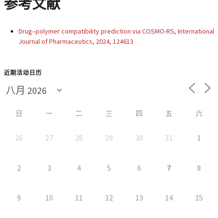
参考文献
Drug–polymer compatibility prediction via COSMO-RS, International
Journal of Pharmaceutics, 2024, 124613
近期活动日历
日
一
二
三
四
五
六
26
27
28
29
30
31
1
7
2
3
4
5
6
8
9
10
11
12
13
14
15