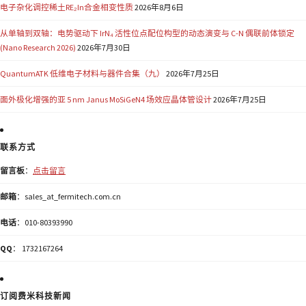
电子杂化调控稀土RE₂In合金相变性质
2026年8月6日
从单轴到双轴：电势驱动下 IrN₄ 活性位点配位构型的动态演变与 C-N 偶联前体锁定
(Nano Research 2026)
2026年7月30日
QuantumATK 低维电子材料与器件合集（九）
2026年7月25日
面外极化增强的亚 5 nm Janus MoSiGeN4 场效应晶体管设计
2026年7月25日
联系方式
留言板
：
点击留言
邮箱
：sales_at_fermitech.com.cn
电话
：010-80393990
QQ
： 1732167264
订阅费米科技新闻