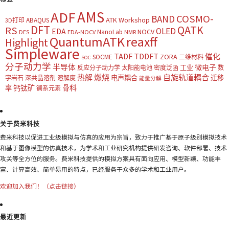
AMS
ADF
COSMO-
BAND
ATK Workshop
ABAQUS
3D打印
DFT
QATK
RS
OLED
EDA
NOCV
NanoLab
DES
EDA-NOCV
NMR
QuantumATK
reaxff
Highlight
Simpleware
TADF
TDDFT
催化
ZORA
SOCME
二维材料
SOC
分子动力学
半导体
微电子
工业
反应分子动力学
太阳能电池
密度泛函
数
热解
燃烧
自旋轨道耦合
电声耦合
迁移
字岩石
深共晶溶剂
溶解度
能量分解
钙钛矿
骨科
率
镧系元素
关于费米科技
费米科技以促进工业级模拟与仿真的应用为宗旨，致力于推广基于原子级别模拟技术
和基于图像模型的仿真技术，为学术和工业研究机构提供研发咨询、软件部署、技术
攻关等全方位的服务。费米科技提供的模拟方案具有面向应用、模型新颖、功能丰
富、计算高效、简单易用的特点，已经服务于众多的学术和工业用户。
欢迎加入我们！（点击链接）
最近更新