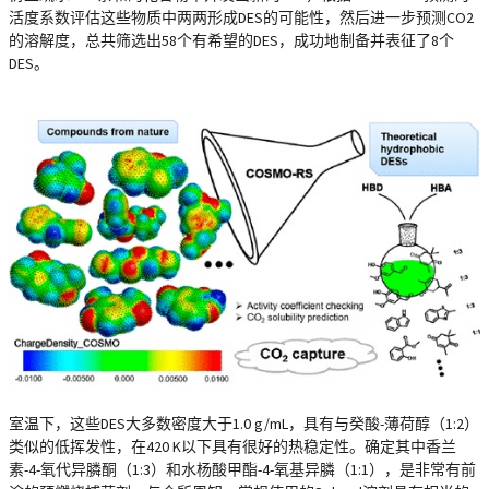
活度系数评估这些物质中两两形成DES的可能性，然后进一步预测CO2
的溶解度，总共筛选出58个有希望的DES，成功地制备并表征了8个
DES。
室温下，这些DES大多数密度大于1.0 g/mL，具有与癸酸-薄荷醇（1:2）
类似的低挥发性，在420 K以下具有很好的热稳定性。确定其中香兰
素-4-氧代异膦酮（1:3）和水杨酸甲酯-4-氧基异膦（1:1），是非常有前