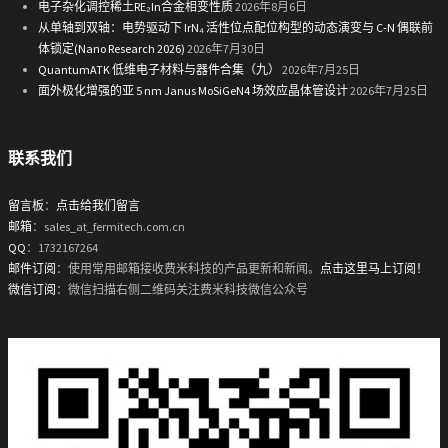
电子杂化调控稀土RE₂In合金相变性质
2026年8月6日
从单轴到双轴：电势驱动下 IrN₄ 活性位点配位构型的动态演变与 C-N 偶联前
体锁定(Nano Research 2026)
2026年7月30日
QuantumATK 低维电子材料与器件合集（九）
2026年7月25日
面外极化增强的亚 5 nm Janus MoSiGeN4 场效应晶体管设计
2026年7月25日
联系我们
留言板
：
点击给我们留言
邮箱
：sales_at_fermitech.com.cn
QQ
：1732167264
邮件订阅
：使用常用邮箱接收费米科技的产品更新和新闻。
点击这里马上订阅！
微信订阅
：微信扫描右侧二维码关注费米科技微信公众号