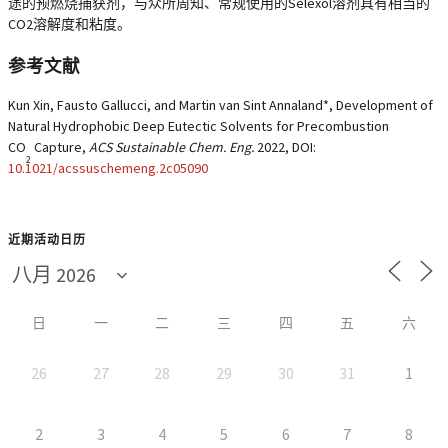
途的预燃烧捕获剂，与众所周知、常规使用的Selexol溶剂具有相当的
CO2溶解度和粘度。
参考文献
Kun Xin, Fausto Gallucci, and Martin van Sint Annaland*, Development of
Natural Hydrophobic Deep Eutectic Solvents for Precombustion
CO
Capture,
ACS Sustainable Chem. Eng.
2022, DOI:
2
10.1021/acssuschemeng.2c05090
近期活动日历
日
一
二
三
四
五
六
26
27
28
29
30
31
1
2
3
4
5
6
7
8