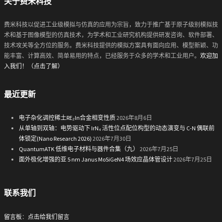
关于费米科技
费米科技以促进工业级模拟与仿真的应用为宗旨，致力于推广基于原子级别模拟技
术和基于图像模型的仿真技术，为学术和工业研究机构提供研发咨询、软件部署、
技术攻关等全方位的服务。费米科技提供的模拟方案具有面向应用、模型新颖、功
能丰富、计算高效、简单易用的特点，已经服务于众多的学术和工业用户。
欢迎加
入我们！（点击了解）
最近更新
电子杂化调控稀土RE₂In合金相变性质
2026年8月6日
从单轴到双轴：电势驱动下 IrN₄ 活性位点配位构型的动态演变与 C-N 偶联前
体锁定(Nano Research 2026)
2026年7月30日
QuantumATK 低维电子材料与器件合集（九）
2026年7月25日
面外极化增强的亚 5 nm Janus MoSiGeN4 场效应晶体管设计
2026年7月25日
联系我们
留言板
：
点击给我们留言