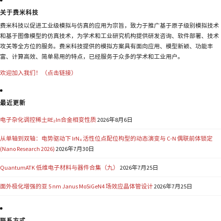
关于费米科技
费米科技以促进工业级模拟与仿真的应用为宗旨，致力于推广基于原子级别模拟技术
和基于图像模型的仿真技术，为学术和工业研究机构提供研发咨询、软件部署、技术
攻关等全方位的服务。费米科技提供的模拟方案具有面向应用、模型新颖、功能丰
富、计算高效、简单易用的特点，已经服务于众多的学术和工业用户。
欢迎加入我们！（点击链接）
最近更新
电子杂化调控稀土RE₂In合金相变性质
2026年8月6日
从单轴到双轴：电势驱动下 IrN₄ 活性位点配位构型的动态演变与 C-N 偶联前体锁定
(Nano Research 2026)
2026年7月30日
QuantumATK 低维电子材料与器件合集（九）
2026年7月25日
面外极化增强的亚 5 nm Janus MoSiGeN4 场效应晶体管设计
2026年7月25日
联系方式