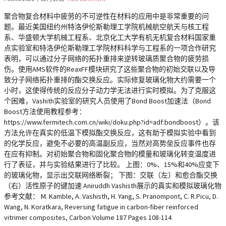
聚合物复合材料中疲劳的不可逆性在材料的应用中是非常重要的问
题。最近美国纽约州特洛伊伦斯勒理工学院机械航空航天与核工程
系、华盛顿大学机械工程系、北京化工大学有机无机复合材料国家重
点实验室和特洛伊伦斯勒理工学院材料科学与工程系的一项合作研究
表明，可以通过分子网络的拓扑重排来逆转玻璃质聚合物的疲劳损
伤。使用AMS软件的ReaxFF模块研究了这些聚合物的初始交联以及导
致分子网络拓扑重排的酯交换反应。实际修复玻璃化物大约需要一个
小时，这使得传统的反应分子动力学无法进行实时模拟。为了克服这
个困难，Vashith实验室的研究人员使用了Bond Boost加速法（Bond
Boost方法使用教程参考：
https://www.fermitech.com.cn/wiki/doku.php?id=adf:bondboost）。该
方法允许在真实的低温下模拟酯交换反应，这有助于模拟实验中看到
的化学反应，避免不必要的高温副反应，当然对高势垒反应事件也存
在应有抑制。对初始聚合物和固化聚合物的模量和玻璃化转变温度进
行了表征，并与实验结果进行了比较。 上图：0%、15%和40%应变下
的玻璃化物，显示出交联网络断裂； 下图：交联（左）和愈合酯交换
（右）活性原子的键加速 Aniruddh Vashisth展示的真实和模拟玻璃化物
参考文献： M. Kamble, A. Vashisth, H. Yang, S. Pranompont, C. R.Picu, D.
Wang, N. Koratkara, Reversing fatigue in carbon-fiber reinforced
vitrimer composites, Carbon Volume 187 Pages 108-114