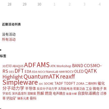
28
29
30
1
2
3
4
近期活动列表
没有活动
所有活动
标签
AMS
ADF
COSMO-
BAND
ATK Workshop
ABAQUS
3D打印
DFT
QATK
RS
OLED
EDA
NOCV
NanoLab
DES
EDA-NOCV
NMR
QuantumATK
reaxff
Highlight
Simpleware
TADF
TDDFT
催化
ZORA
SOCME
二维材料
SOC
分子动力学
半导体
微电子
工业
反应分子动力学
太阳能电池
密度泛函
数
热解
燃烧
自旋轨道耦合
电声耦合
迁移
字岩石
深共晶溶剂
溶解度
能量分解
钙钛矿
骨科
率
镧系元素