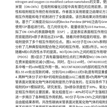
nitrogen and oxygen co-modified carbon
米管（ON-CNTs）在吸附和催化过程中具有潜在的应用前
性和吸附相互作用仍有待探索。作者首次采用密度泛函理论方法定量
相互作用能和电子机制进行了全面调查。该仿真结果对改性碳纳米
块。基于广义梯度近似(GGA)的Becke-Perdew (BP86)
使用TZP基组进行的。在几何优化中，能量收敛为10-5 Hartree，能量
拟了ON -CNTs的表面静电势（ESP），这是表征表面相互作用
而官能团的H原子表现出正ESP值。随着共修饰程度的增加，掺
吸附提供了多个相互作用的位点。 图2. NO分子在ON-CNTs表明的
分析了几种典型吸附配合物之间的相互作用，如图2所示。NO分
随着N和O共改性水平的提高，NO与ON-CNTs之间的相互作
（PDOS） 图3显示了具有最强吸附位点的三种典型NO/ ON-CN
在费米能级附近减小(图3a)。同时，在0.12 eV时，CNT-N1
系中唯一的vdW相互作用一致。NO/CNT-N20O20内部的相互作
和1.55 eV处出现新的峰，分别与H116和H111的S轨道有明显
4. 两种气体分子对T和P的吸附自由能(ΔG)二维图 图4为两
管表面对氮氧化物气体的吸附是热力学自发的，在实际条件下是有
吸附的DFT模拟研究。研究发现，当N掺杂浓度低于30%，氧化
定相互作用的主要因素，氧化程度在20 ~ 40%时可以产生强相互
进一步揭示了各种相互作用机制。NO分子与ON-CNTs之间的
自由能结果表明，共改性碳纳米管表面对氮氧化物气体的吸附