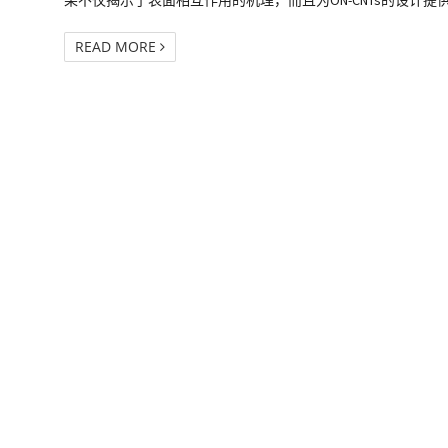
果不仅揭示了表面相互作用的机理，而且为ON-CNTs的设计提供了指导和应用潜力。 参考文
READ MORE