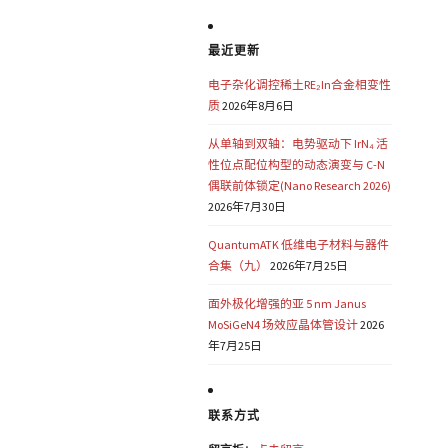
最近更新
电子杂化调控稀土RE₂In合金相变性
质
2026年8月6日
从单轴到双轴：电势驱动下 IrN₄ 活
性位点配位构型的动态演变与 C-N
偶联前体锁定(Nano Research 2026)
2026年7月30日
QuantumATK 低维电子材料与器件
合集（九）
2026年7月25日
面外极化增强的亚 5 nm Janus
MoSiGeN4 场效应晶体管设计
2026
年7月25日
联系方式