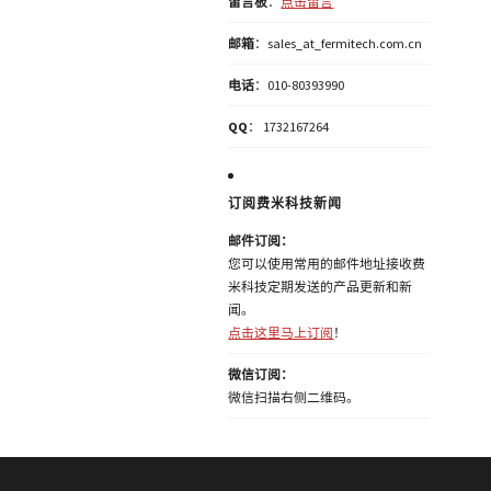
留言板
：
点击留言
邮箱
：sales_at_fermitech.com.cn
电话
：010-80393990
QQ
： 1732167264
订阅费米科技新闻
邮件订阅：
您可以使用常用的邮件地址接收费
米科技定期发送的产品更新和新
闻。
点击这里马上订阅
！
微信订阅：
微信扫描右侧二维码。