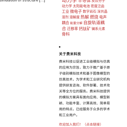
动力学
on of structure […]
半导体
反应分子
动力学
太阳能电池
密度泛函
微电子
工业
数字岩石
深共晶
热解
燃烧
电声
溶剂
溶解度
自旋轨道耦
耦合
能量分解
合
钙钛矿
迁移率
镧系元素
骨科
关于费米科技
费米科技以促进工业级模拟与仿真
的应用为宗旨，致力于推广基于原
子级别模拟技术和基于图像模型的
仿真技术，为学术和工业研究机构
提供研发咨询、软件部署、技术攻
关等全方位的服务。费米科技提供
的模拟方案具有面向应用、模型新
颖、功能丰富、计算高效、简单易
用的特点，已经服务于众多的学术
和工业用户。
欢迎加入我们！（点击链接）