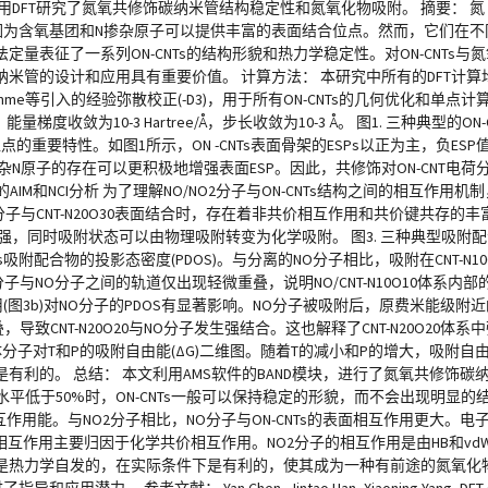
 nanotubes的文章，使用DFT研究了氮氧共修饰碳纳米管结构稳定性和氮氧化物吸附。 
景，因为含氧基团和N掺杂原子可以提供丰富的表面结合位点。然而，它们在
表征了一系列ON-CNTs的结构形貌和热力学稳定性。对ON-CNTs与氮
管的设计和应用具有重要价值。 计算方法： 本研究中所有的DFT计算均使
泛函与Grimme等引入的经验弥散校正(-D3)，用于所有ON-CNTs的几何优化和
梯度收敛为10-3 Hartree/Å，步长收敛为10-3 Å。 图1. 三种典型的ON-
位点的重要特性。如图1所示，ON -CNTs表面骨架的ESPs以正为主，负E
杂N原子的存在可以更积极地增强表面ESP。因此，共修饰对ON-CNT电
AIM和NCI分析 为了理解NO/NO2分子与ON-CNTs结构之间的相互作用机制
子与CNT-N20O30表面结合时，存在着非共价相互作用和共价键共存的
用增强，同时吸附状态可以由物理吸附转变为化学吸附。 图3. 三种典型吸
Ts吸附配合物的投影态密度(PDOS)。与分离的NO分子相比，吸附在CNT-N1
0O10分子与NO分子之间的轨道仅出现轻微重叠，说明NO/CNT-N10O10体
用(图3b)对NO分子的PDOS有显著影响。NO分子被吸附后，原费米能级附近的2P
重叠，导致CNT-N20O20与NO分子发生强结合。这也解释了CNT-N20O20
种气体分子对T和P的吸附自由能(ΔG)二维图。随着T的减小和P的增大，吸附
利的。 总结： 本文利用AMS软件的BAND模块，进行了氮氧共修饰碳
水平低于50%时，ON-CNTs一般可以保持稳定的形貌，而不会出现明显
作用能。与NO2分子相比，NO分子与ON-CNTs的表面相互作用更大。电子水平
强相互作用主要归因于化学共价相互作用。NO2分子的相互作用是由HB和v
是热力学自发的，在实际条件下是有利的，使其成为一种有前途的氮氧化