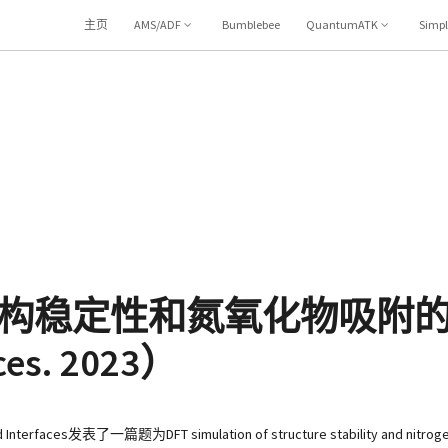
主页
AMS/ADF
Bumblebee
QuantumATK
Simp
构稳定性和氮氧化物吸附的D
ces. 2023）
一篇题为DFT simulation of structure stability and nitrogen ox