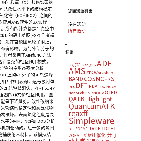
摘要： 氮（N）和氧（O）共修饰碳纳
不同共改性水平下的结构稳定
近期活动列表
氧化物（NO和NO2）之间的
用AMS软件的BAND模
没有活动
单点计算。所有的计算都是在真空中
所有活动
CNTs的静电势图(ESP) 作者模
SP值一般在官能团氧原子附近，
荷分布有影响，为与外部分子的
标签
，作者采用了AIM和NCI方法
ADF
丰富而复杂的相互作用模式。
ABAQUS
3D打印
AMS
附配合物的投影态密度分析
ATK Workshop
0O10上的NO分子的2P轨道峰
COSMO-RS
BAND
系内部的相互作用较弱，这与吸附体
DFT
EDA
DES
EDA-NOCV
轨道峰消失，在- 1.51 eV
OLED
NOCV
NanoLab
NMR
体系中强烈的非共价相互作用。 图
QATK Highlight
自由能呈下降趋势。改性碳纳米
QuantumATK
纳米管结构稳定性和氮氧化物
reaxff
的结构破坏。表面氧化程度是决
Simpleware
的AIM、NCI和PDOS分析
dW机制驱动的。进一步的吸附
TADF
TDDFT
SOCME
SOC
物捕获纳米材料。该模拟结
分子
催化
ZORA
二维材料