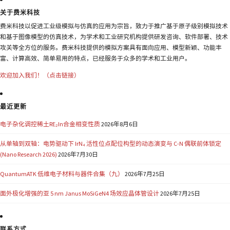
关于费米科技
费米科技以促进工业级模拟与仿真的应用为宗旨，致力于推广基于原子级别模拟技术
和基于图像模型的仿真技术，为学术和工业研究机构提供研发咨询、软件部署、技术
攻关等全方位的服务。费米科技提供的模拟方案具有面向应用、模型新颖、功能丰
富、计算高效、简单易用的特点，已经服务于众多的学术和工业用户。
欢迎加入我们！（点击链接）
最近更新
电子杂化调控稀土RE₂In合金相变性质
2026年8月6日
从单轴到双轴：电势驱动下 IrN₄ 活性位点配位构型的动态演变与 C-N 偶联前体锁定
(Nano Research 2026)
2026年7月30日
QuantumATK 低维电子材料与器件合集（九）
2026年7月25日
面外极化增强的亚 5 nm Janus MoSiGeN4 场效应晶体管设计
2026年7月25日
联系方式