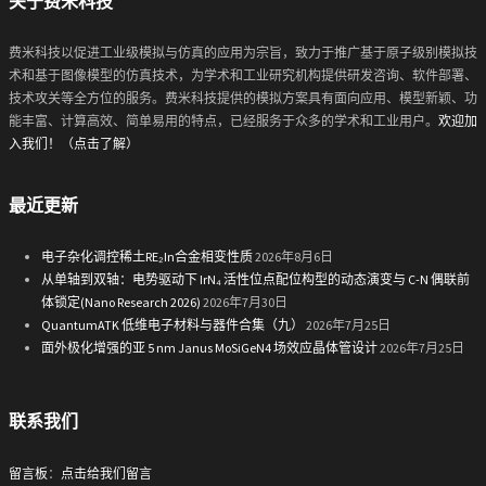
关于费米科技
费米科技以促进工业级模拟与仿真的应用为宗旨，致力于推广基于原子级别模拟技
术和基于图像模型的仿真技术，为学术和工业研究机构提供研发咨询、软件部署、
技术攻关等全方位的服务。费米科技提供的模拟方案具有面向应用、模型新颖、功
能丰富、计算高效、简单易用的特点，已经服务于众多的学术和工业用户。
欢迎加
入我们！（点击了解）
最近更新
电子杂化调控稀土RE₂In合金相变性质
2026年8月6日
从单轴到双轴：电势驱动下 IrN₄ 活性位点配位构型的动态演变与 C-N 偶联前
体锁定(Nano Research 2026)
2026年7月30日
QuantumATK 低维电子材料与器件合集（九）
2026年7月25日
面外极化增强的亚 5 nm Janus MoSiGeN4 场效应晶体管设计
2026年7月25日
联系我们
留言板
：
点击给我们留言