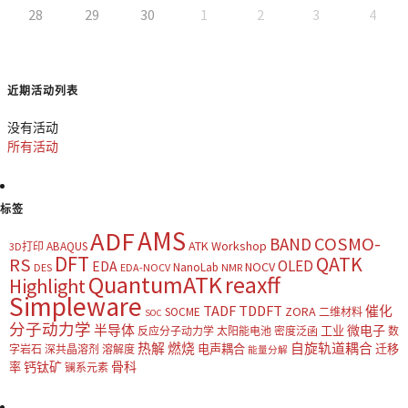
28
29
30
1
2
3
4
近期活动列表
没有活动
所有活动
标签
AMS
ADF
COSMO-
BAND
ATK Workshop
ABAQUS
3D打印
DFT
QATK
RS
OLED
EDA
NOCV
NanoLab
DES
EDA-NOCV
NMR
QuantumATK
reaxff
Highlight
Simpleware
TADF
TDDFT
催化
ZORA
SOCME
二维材料
SOC
分子动力学
半导体
微电子
工业
反应分子动力学
太阳能电池
密度泛函
数
热解
燃烧
自旋轨道耦合
电声耦合
迁移
字岩石
深共晶溶剂
溶解度
能量分解
钙钛矿
骨科
率
镧系元素