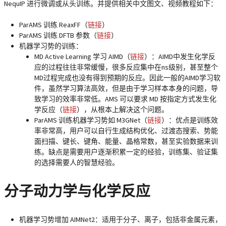
NequIP 进行微调或从头训练。并提供相关中文图文、视频教程如下：
ParAMS 训练 ReaxFF（
链接
）
ParAMS 训练 DFTB 参数（
链接
）
机器学习势的训练：
MD Active Learning 学习 AIMD（
链接
）：AIMD中发生化学反
应的过程往往非常缓慢，很多反应集中在ns级别，甚至整个
MD过程完成也没有得到预期的反应。因此一般的AIMD学习软
件，虽然学习算法高效，但是由于学习样本本身的问题，导
致学习的效率非常低。AMS 可以要求 MD 按指定方式发生化
学反应（
链接
），从根本上解决这个问题。
ParAMS 训练机器学习势如 M3GNet（
链接
）：优点是训练效
率非常高，用户可以自行生成结构优化、过渡态搜索、势能
面扫描、键长、键角、能量、晶格常数，甚至实验数据来训
练。缺点是需要用户逐渐积累一定的经验，训练集、验证集
的选择需要人的智慧经验。
分子动力学与化学反应
机器学习势增加 AIMNet2：适用于分子、离子，包括非金属元素，