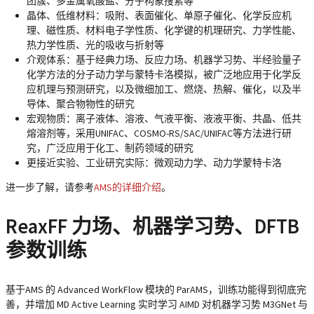
团簇、多金属氧酸盐、分子构象搜索等
晶体、低维材料：吸附、表面催化、单原子催化、化学反应机
理、磁性质、材料电子学性质、化学键的机理研究、力学性能、
热力学性质、光的吸收与折射等
介观体系：基于经典力场、反应力场、机器学习势、半经验量子
化学方法的分子动力学与蒙特卡洛模拟，被广泛地应用于化学反
应机理与预测研究，以及微细加工、燃烧、热解、催化，以及半
导体、聚合物物性的研究
宏观物质：离子液体、溶液、气液平衡、液液平衡、共晶、低共
熔溶剂等，采用UNIFAC、COSMO-RS/SAC/UNIFAC等方法进行研
究，广泛应用于化工、制药领域的研究
更接近实验、工业研究实际：微观动力学、动力学蒙特卡洛
进一步了解，请参考
AMS的详细介绍
。
ReaxFF 力场、机器学习势、DFTB
参数训练
基于AMS 的 Advanced WorkFlow 模块的 ParAMS，训练功能得到彻底完
善，并增加 MD Active Learning 实时学习 AIMD 对机器学习势 M3GNet 与