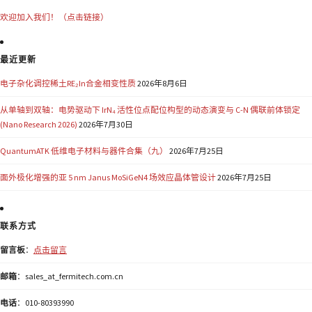
欢迎加入我们！（点击链接）
最近更新
电子杂化调控稀土RE₂In合金相变性质
2026年8月6日
从单轴到双轴：电势驱动下 IrN₄ 活性位点配位构型的动态演变与 C-N 偶联前体锁定
(Nano Research 2026)
2026年7月30日
QuantumATK 低维电子材料与器件合集（九）
2026年7月25日
面外极化增强的亚 5 nm Janus MoSiGeN4 场效应晶体管设计
2026年7月25日
联系方式
留言板
：
点击留言
邮箱
：sales_at_fermitech.com.cn
电话
：010-80393990