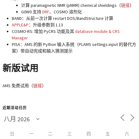
计算 paramagnetic NMR (pNMR) chemical shieldings（
链接
）
G0W0 支持
DRF
、COSMO 溶剂化
BAND：从前一次计算 restart DOS/BandStructure 计算
APPLE&P
：升级参数到 1.13
COSMO-RS: 增加 PyCRS 功能及其
database module & CRS
Manager
PISA：AMS 的新 Python 输入系统（PLAMS settings.input 的替代方
案）带自动完成和输入猜测提示
新版试用
AMS 免费试用（
链接
）
近期活动日历
日
一
二
三
四
五
六