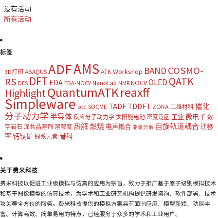
没有活动
所有活动
标签
AMS
ADF
COSMO-
BAND
ATK Workshop
ABAQUS
3D打印
DFT
QATK
RS
OLED
EDA
NOCV
NanoLab
DES
EDA-NOCV
NMR
QuantumATK
reaxff
Highlight
Simpleware
TADF
TDDFT
催化
ZORA
SOCME
二维材料
SOC
分子动力学
半导体
微电子
工业
反应分子动力学
太阳能电池
密度泛函
数
热解
燃烧
自旋轨道耦合
电声耦合
迁移
字岩石
深共晶溶剂
溶解度
能量分解
钙钛矿
骨科
率
镧系元素
关于费米科技
费米科技以促进工业级模拟与仿真的应用为宗旨，致力于推广基于原子级别模拟技术
和基于图像模型的仿真技术，为学术和工业研究机构提供研发咨询、软件部署、技术
攻关等全方位的服务。费米科技提供的模拟方案具有面向应用、模型新颖、功能丰
富、计算高效、简单易用的特点，已经服务于众多的学术和工业用户。