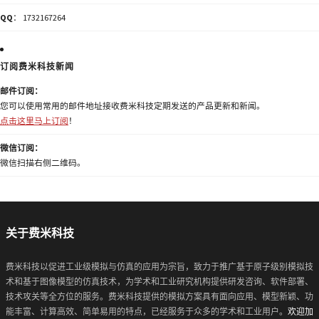
QQ
： 1732167264
订阅费米科技新闻
邮件订阅：
您可以使用常用的邮件地址接收费米科技定期发送的产品更新和新闻。
点击这里马上订阅
！
微信订阅：
微信扫描右侧二维码。
关于费米科技
费米科技以促进工业级模拟与仿真的应用为宗旨，致力于推广基于原子级别模拟技
术和基于图像模型的仿真技术，为学术和工业研究机构提供研发咨询、软件部署、
技术攻关等全方位的服务。费米科技提供的模拟方案具有面向应用、模型新颖、功
能丰富、计算高效、简单易用的特点，已经服务于众多的学术和工业用户。
欢迎加