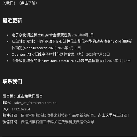
入我们！（点击了解）
最近更新
电子杂化调控稀土RE₂In合金相变性质
2026年8月6日
从单轴到双轴：电势驱动下 IrN₄ 活性位点配位构型的动态演变与 C-N 偶联前
体锁定(Nano Research 2026)
2026年7月30日
QuantumATK 低维电子材料与器件合集（九）
2026年7月25日
面外极化增强的亚 5 nm Janus MoSiGeN4 场效应晶体管设计
2026年7月25日
联系我们
留言板
：
点击给我们留言
邮箱
：sales_at_fermitech.com.cn
QQ
：1732167264
邮件订阅
：使用常用邮箱接收费米科技的产品更新和新闻。
点击这里马上订阅！
微信订阅
：微信扫描右侧二维码关注费米科技微信公众号