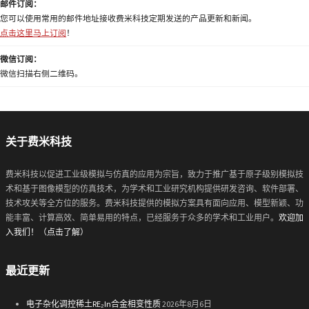
邮件订阅：
您可以使用常用的邮件地址接收费米科技定期发送的产品更新和新闻。
点击这里马上订阅
！
微信订阅：
微信扫描右侧二维码。
关于费米科技
费米科技以促进工业级模拟与仿真的应用为宗旨，致力于推广基于原子级别模拟技
术和基于图像模型的仿真技术，为学术和工业研究机构提供研发咨询、软件部署、
技术攻关等全方位的服务。费米科技提供的模拟方案具有面向应用、模型新颖、功
能丰富、计算高效、简单易用的特点，已经服务于众多的学术和工业用户。
欢迎加
入我们！（点击了解）
最近更新
电子杂化调控稀土RE₂In合金相变性质
2026年8月6日