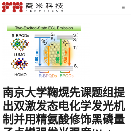
南京大学鞠熀先课题组提
出双激发态电化学发光机
制并用精氨酸修饰黑磷量