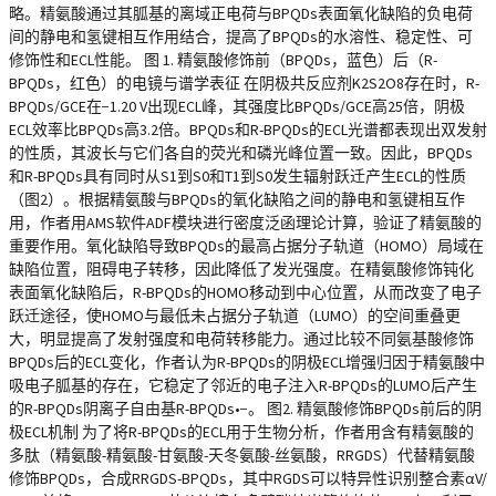
略。精氨酸通过其胍基的离域正电荷与BPQDs表面氧化缺陷的负电荷
间的静电和氢键相互作用结合，提高了BPQDs的水溶性、稳定性、可
修饰性和ECL性能。 图 1. 精氨酸修饰前（BPQDs，蓝色）后（R-
BPQDs，红色）的电镜与谱学表征 在阴极共反应剂K2S2O8存在时，R-
BPQDs/GCE在−1.20 V出现ECL峰，其强度比BPQDs/GCE高25倍，阴极
ECL效率比BPQDs高3.2倍。BPQDs和R-BPQDs的ECL光谱都表现出双发射
的性质，其波长与它们各自的荧光和磷光峰位置一致。因此，BPQDs
和R-BPQDs具有同时从S1到S0和T1到S0发生辐射跃迁产生ECL的性质
（图2）。根据精氨酸与BPQDs的氧化缺陷之间的静电和氢键相互作
用，作者用AMS软件ADF模块进行密度泛函理论计算，验证了精氨酸的
重要作用。氧化缺陷导致BPQDs的最高占据分子轨道（HOMO）局域在
缺陷位置，阻碍电子转移，因此降低了发光强度。在精氨酸修饰钝化
表面氧化缺陷后，R-BPQDs的HOMO移动到中心位置，从而改变了电子
跃迁途径，使HOMO与最低未占据分子轨道（LUMO）的空间重叠更
大，明显提高了发射强度和电荷转移能力。通过比较不同氨基酸修饰
BPQDs后的ECL变化，作者认为R-BPQDs的阴极ECL增强归因于精氨酸中
吸电子胍基的存在，它稳定了邻近的电子注入R-BPQDs的LUMO后产生
的R-BPQDs阴离子自由基R-BPQDs•−。 图2. 精氨酸修饰BPQDs前后的阴
极ECL机制 为了将R-BPQDs的ECL用于生物分析，作者用含有精氨酸的
多肽（精氨酸-精氨酸-甘氨酸-天冬氨酸-丝氨酸，RRGDS）代替精氨酸
修饰BPQDs，合成RRGDS-BPQDs，其中RGDS可以特异性识别整合素αV/