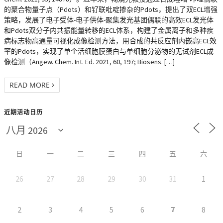
的聚合物量子点（Pdots）和钌联吡啶掺杂的Pdots，提出了双ECL增强
策略，发展了电子受体-电子供体-聚集发光基团偶联的高效ECL发光体
和Pdots双分子内共振能量转移的ECL体系，构建了金属离子和多种疾
病标志物高通量可视化成像检测方法，用合成的共反应剂内嵌高ECL效
率的Pdots，实现了单个活细胞膜蛋白与单细胞分泌物的无试剂ECL成
像检测（Angew. Chem. Int. Ed. 2021, 60, 197; Biosens. […]
READ MORE
近期活动日历
日
一
二
三
四
五
六
26
27
28
29
30
31
1
7
2
3
4
5
6
8