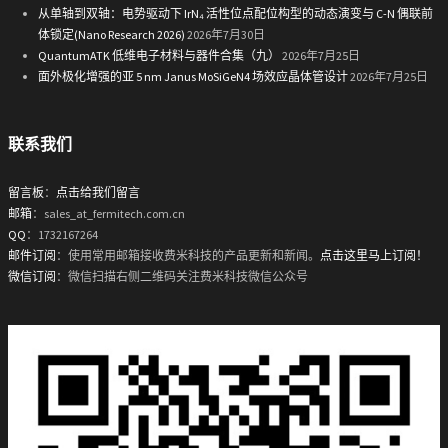
从单轴到双轴：电势驱动下 IrN₄ 活性位点配位构型的动态演变与 C-N 偶联前
体锁定(Nano Research 2026)
2026年7月30日
QuantumATK 低维电子材料与器件合集（九）
2026年7月25日
面外极化增强的亚 5 nm Janus MoSiGeN4 场效应晶体管设计
2026年7月25日
联系我们
留言板
：
点击给我们留言
邮箱
：sales_at_fermitech.com.cn
QQ
：1732167264
邮件订阅
：使用常用邮箱接收费米科技的产品更新和新闻。
点击这里马上订阅！
微信订阅
：微信扫描右侧二维码关注费米科技微信公众号