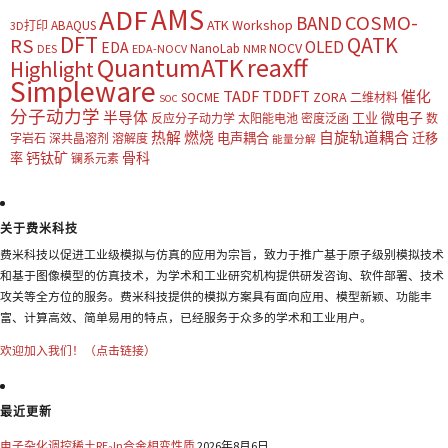
AMS
ADF
COSMO-
BAND
ATK Workshop
ABAQUS
3D打印
DFT
QATK
RS
OLED
EDA
NOCV
NanoLab
DES
EDA-NOCV
NMR
QuantumATK
reaxff
Highlight
Simpleware
TADF
TDDFT
催化
ZORA
SOCME
二维材料
SOC
分子动力学
半导体
微电子
工业
反应分子动力学
太阳能电池
密度泛函
数
热解
燃烧
自旋轨道耦合
电声耦合
迁移
字岩石
深共晶溶剂
溶解度
能量分解
钙钛矿
骨科
率
镧系元素
关于费米科技
费米科技以促进工业级模拟与仿真的应用为宗旨，致力于推广基于原子级别模拟技术
和基于图像模型的仿真技术，为学术和工业研究机构提供研发咨询、软件部署、技术
攻关等全方位的服务。费米科技提供的模拟方案具有面向应用、模型新颖、功能丰
富、计算高效、简单易用的特点，已经服务于众多的学术和工业用户。
欢迎加入我们！（点击链接）
最近更新
电子杂化调控稀土RE₂In合金相变性质
2026年8月6日