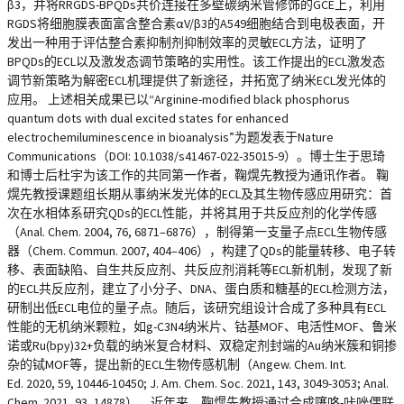
β3，并将RRGDS-BPQDs共价连接在多壁碳纳米管修饰的GCE上，利用
RGDS将细胞膜表面富含整合素αV/β3的A549细胞结合到电极表面，开
发出一种用于评估整合素抑制剂抑制效率的灵敏ECL方法，证明了
BPQDs的ECL以及激发态调节策略的实用性。该工作提出的ECL激发态
调节新策略为解密ECL机理提供了新途径，并拓宽了纳米ECL发光体的
应用。 上述相关成果已以“Arginine-modified black phosphorus
quantum dots with dual excited states for enhanced
electrochemiluminescence in bioanalysis”为题发表于Nature
Communications（DOI: 10.1038/s41467-022-35015-9）。博士生于思琦
和博士后杜宇为该工作的共同第一作者，鞠熀先教授为通讯作者。 鞠
熀先教授课题组长期从事纳米发光体的ECL及其生物传感应用研究：首
次在水相体系研究QDs的ECL性能，并将其用于共反应剂的化学传感
（Anal. Chem. 2004, 76, 6871–6876），制得第一支量子点ECL生物传感
器（Chem. Commun. 2007, 404–406），构建了QDs的能量转移、电子转
移、表面缺陷、自生共反应剂、共反应剂消耗等ECL新机制，发现了新
的ECL共反应剂，建立了小分子、DNA、蛋白质和糖基的ECL检测方法，
研制出低ECL电位的量子点。随后，该研究组设计合成了多种具有ECL
性能的无机纳米颗粒，如g-C3N4纳米片、钴基MOF、电活性MOF、鲁米
诺或Ru(bpy)32+负载的纳米复合材料、双稳定剂封端的Au纳米簇和铜掺
杂的铽MOF等，提出新的ECL生物传感机制（Angew. Chem. Int.
Ed. 2020, 59, 10446-10450; J. Am. Chem. Soc. 2021, 143, 3049-3053; Anal.
Chem. 2021, 93, 14878）。近年来，鞠熀先教授通过合成噻咯-咔唑偶联