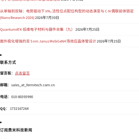
从单轴到双轴：电势驱动下 IrN₄ 活性位点配位构型的动态演变与 C-N 偶联前体锁定
(Nano Research 2026)
2026年7月30日
QuantumATK 低维电子材料与器件合集（九）
2026年7月25日
面外极化增强的亚 5 nm Janus MoSiGeN4 场效应晶体管设计
2026年7月25日
联系方式
留言板
：
点击留言
邮箱
：sales_at_fermitech.com.cn
电话
：010-80393990
QQ
： 1732167264
订阅费米科技新闻