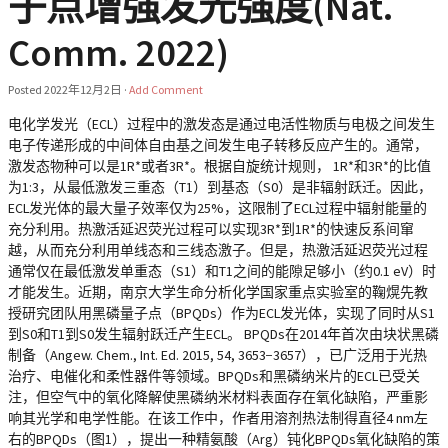
子点增强发光强度(Nat.
Comm. 2022)
Posted
2022年12月2日
·
Add Comment
电化学发光（ECL）过程中的激发态是通过电活性物质与电极之间发生
电子传递形成的中间体自由基之间发生电子转移反应产生的。通常，
激发态物种可以是1R*或者3R*。根据自旋统计规则， 1R*和3R*的比值
为1:3，从最低激发三重态（T1）到基态（S0）是非辐射跃迁。因此，
ECL发光体的最大量子效率仅为25%，这限制了ECL过程中辐射能量的
充分利用。热激活延迟荧光过程可以实现3R*到1R*的快速反系间窜
越，从而充分利用单线态和三线态激子。但是，热激活延迟荧光过程
通常仅在最低激发单重态（S1）和T1之间的能隙足够小（约0.1 eV）时
才能发生。近期，南京大学生命分析化学国家重点实验室的鞠熀先教
授研究团队用黑磷量子点（BPQDs）作为ECL发光体，实现了同时从S1
到S0和T1到S0发生辐射跃迁产生ECL。 BPQDs在2014年首次由块状黑磷
制备（Angew. Chem., Int. Ed. 2015, 54, 3653−3657），已广泛用于光热
治疗、电催化和柔性器件等领域。BPQDs和黑磷纳米片的ECL已受关
注，但空气中的氧化降解使黑磷纳米材料表面存在氧化缺陷，严重影
响其光学和电学性能。在该工作中，作者用溶剂热法制得直径4 nm左
右的BPQDs（图1），提出一种精氨酸（Arg）钝化BPQDs氧化缺陷的策