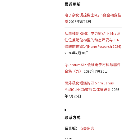
最近更新
电子杂化调控稀土RE₂In合金相变性
质
2026年8月6日
从单轴到双轴：电势驱动下 IrN₄ 活
性位点配位构型的动态演变与 C-N
偶联前体锁定(Nano Research 2026)
2026年7月30日
QuantumATK 低维电子材料与器件
合集（九）
2026年7月25日
面外极化增强的亚 5 nm Janus
MoSiGeN4 场效应晶体管设计
2026
年7月25日
联系方式
留言板
：
点击留言