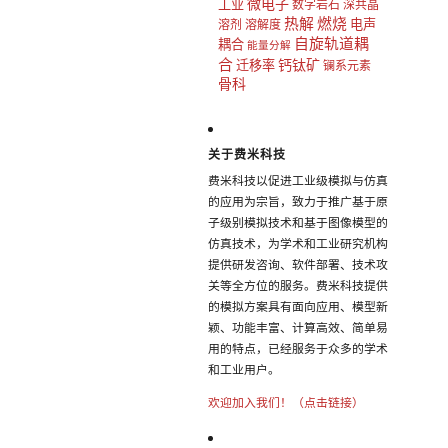
微电子
工业
数字岩石
深共晶
热解
燃烧
电声
溶剂
溶解度
自旋轨道耦
耦合
能量分解
合
钙钛矿
迁移率
镧系元素
骨科
关于费米科技
费米科技以促进工业级模拟与仿真
的应用为宗旨，致力于推广基于原
子级别模拟技术和基于图像模型的
仿真技术，为学术和工业研究机构
提供研发咨询、软件部署、技术攻
关等全方位的服务。费米科技提供
的模拟方案具有面向应用、模型新
颖、功能丰富、计算高效、简单易
用的特点，已经服务于众多的学术
和工业用户。
欢迎加入我们！（点击链接）