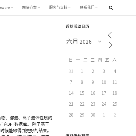
leware
解决方案
服务与支持
联系我们
近期活动日历
日
一
二
三
四
五
六
31
1
2
3
4
5
7
8
9
10
11
12
14
15
16
17
18
19
21
22
23
24
25
26
28
29
30
1
2
3
纯液体、液体混合物、溶液、离子液体性质的
充DFT数据库。 除了基于
甚至有时候能够得到更好的结果。