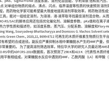
) pKa、pKb、Sigma Profile 活度系数、溶剂化自由能、亨利常数 饱和
线、混合物闪点 对单组份物质的熔点、沸点、闪点、临界温度等性质的快速预测 
过程，而药物化学家可能希望最大限度地提高溶剂萃取效率，将药物活性成
工具，能对一组给定溶剂，为溶液、液-液萃取寻找最佳溶剂混合物，从
O-RS/SAC的脚本应用还包括优化催化剂、溶解度参数、pKa值和在离子
的热力学性质和描述符，如活度系数、蒸汽压、分配系数、溶解度和Flory-Huggi
ep Bhattacharyya and Dionisios G. Vlachos Solvent selection 
g and experiments Green Chem., 2020,22, 8699-8712 可再生的木质纤
常有希望的合成途径。副反应严重抑制水相中果糖脱水产生的HMF产量，但
重要的。 为了提高溶剂筛选效率，特拉华大学的研究人员最近将AMS软件
S中的ADFCRS-2018数据库，首次预测了298 K和423 K（代表性木
利用平衡相组成，对果糖脱水反应中遇到的HMF、乙酰丙酸（LA）和甲酸（F