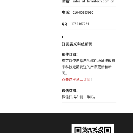
邮箱
：sales_at_fermitech.com.cn
电话
：010-80393990
QQ
： 1732167264
订阅费米科技新闻
邮件订阅：
您可以使用常用的邮件地址接收费
米科技定期发送的产品更新和新
闻。
点击这里马上订阅
！
微信订阅：
微信扫描右侧二维码。