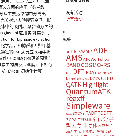
近期活动列表
蒸汽压、沸点、（二元/三元）气液
溶剂筛选方面的应用（参考教
没有活动
分从主要污染物中分离出
所有活动
而完美减少实验搜索空间。脚
液体中的吸附。 聚合物方面的
ns-Chi 应用实例 实例1：
for biphasic extraction
标签
维素生物质衍生平台化学品，如糠醛和5-羟甲基
ADF
通过将HMF从反应水相中提
ABAQUS
3D打印
AMS
中COSMO-RS理论预测与
ATK Workshop
COSMO-RS
BAND
质纤维素生物质反应温度）下所有
DFT
A）的logP初始化计算。
EDA
DES
EDA-NOCV
OLED
NOCV
NanoLab
NMR
QATK Highlight
QuantumATK
reaxff
Simpleware
TADF
TDDFT
SOCME
SOC
分子
催化
ZORA
二维材料
动力学
半导体
反应分子
动力学
太阳能电池
密度泛函