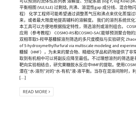
可以预测的流体性质列表 溶解度、分配系数 (log P, log Kow
平衡相图 (VLE/LLE) 过剩焓, 共沸、溶混性gap 成分
程） 化学工程师可能希望通过调整蒸气压和沸点来优化蒸馏
来，或者最大限度地提高辅料的溶解度。 我们的溶剂系统优化
本工具可以方便地根据指定特性，筛选溶剂或溶剂组合。 COSM
应用（参考教程） COSMO-RS和COSMO-SAC能够预测聚合物
双相萃取5-羟甲基糠醛溶剂筛选的多尺度模拟与实验研究 Zhaoxing Wang, Souryade
of 5-hydroxymethylfurfural via multiscale modelin
糠醛（HMF），为未来的聚合物、精细化学品和药物提供了非
取到有机相中可以将副反应降至最低。不过理想溶剂的筛选是非常
靶向实验相结合，研究果糖脱水反应中HMF的提取。使用COSMO-R
潜在“水-溶剂”对的“水-有机”液-液平衡。当存在混溶间隙时，
[…]
READ MORE