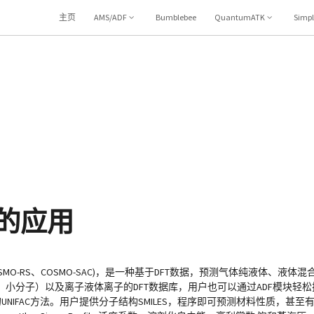
主页
AMS/ADF
Bumblebee
QuantumATK
Simp
中的应用
istic Solvents(COSMO-RS、COSMO-SAC)，是一种基于DFT数据，预测气体
小分子）以及离子液体离子的DFT数据库，用户也可以通过ADF模块轻松扩
团特性的UNIFAC方法。用户提供分子结构SMILES，程序即可预测材料性质，