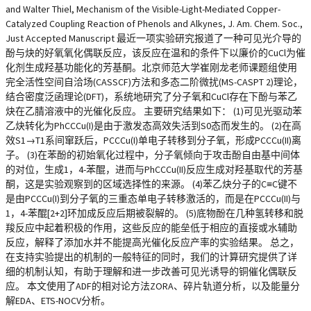
and Walter Thiel, Mechanism of the Visible-Light-Mediated Copper-
Catalyzed Coupling Reaction of Phenols and Alkynes, J. Am. Chem. Soc.,
Just Accepted Manuscript 最近一项实验研究报道了一种可见光介导的
酚与炔的好氧氧化偶联反应，该反应在温和的条件下以廉价的CuCl为催
化剂生成羟基功能化的芳基酮。北京师范大学崔刚龙老师课题组使用
完全活性空间自洽场(CASSCF)方法和多态二阶微扰(MS-CASPT 2)理论，
结合密度泛函理论(DFT)，系统地研究了分子氧和CuCl存在下酚与苯乙
炔在乙腈溶液中的光催化反应。 主要研究结果如下： (1)可见光驱动苯
乙炔转化为PhCCCu(I)是由于激发态高效失活到S0态而发生的。 (2)在高
效S1→T1系间窜跃后，PCCCu(I)单电子转移到分子氧，形成PCCCu(II)离
子。 (3)在苯酚的初始氧化过程中，分子氧倾向于攻击酚自由基中间体
的对位，生成1，4-苯醌，进而与PhCCCu(II)反应生成对羟基取代的芳基
酮，这是实验观察到的区域选择性的来源。 (4)苯乙炔分子的C≡C键不
是由PCCCu(I)到分子氧的三重态单电子转移激活的，而是在PCCCu(II)与
1，4-苯醌[2+2]环加成反应后期被裂解的。 (5)底物酚在几种氢转移和脱
羧反应中起着积极的作用，这些反应的能垒低于相应的直接或水辅助
反应，解释了添加水并不能提高光催化反应产率的实验结果。 总之，
在支持实验提出的机制的一般特征的同时，我们的计算研究提供了详
细的机制认知，有助于理解和进一步改善可见光诱导的铜催化偶联反
应。 本文使用了ADF的相对论方法ZORA、碎片轨道分析，以及能量分
解EDA、ETS-NOCV分析。