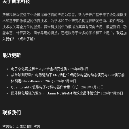
关于费米科技
费米科技以促进工业级模拟与仿真的应用为宗旨，致力于推广基于原子级别模拟技
术和基于图像模型的仿真技术，为学术和工业研究机构提供研发咨询、软件部署、
技术攻关等全方位的服务。费米科技提供的模拟方案具有面向应用、模型新颖、功
能丰富、计算高效、简单易用的特点，已经服务于众多的学术和工业用户。
欢迎加
入我们！（点击了解）
最近更新
电子杂化调控稀土RE₂In合金相变性质
2026年8月6日
从单轴到双轴：电势驱动下 IrN₄ 活性位点配位构型的动态演变与 C-N 偶联前
体锁定(Nano Research 2026)
2026年7月30日
QuantumATK 低维电子材料与器件合集（九）
2026年7月25日
面外极化增强的亚 5 nm Janus MoSiGeN4 场效应晶体管设计
2026年7月25日
联系我们
留言板
：
点击给我们留言