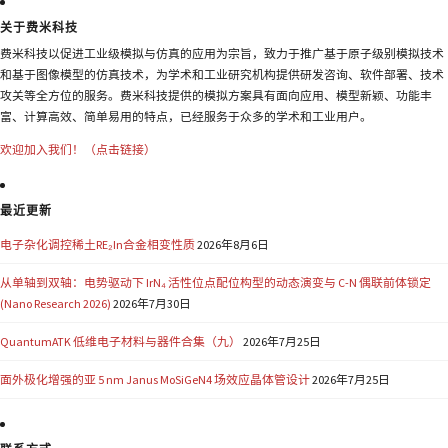
关于费米科技
费米科技以促进工业级模拟与仿真的应用为宗旨，致力于推广基于原子级别模拟技术
和基于图像模型的仿真技术，为学术和工业研究机构提供研发咨询、软件部署、技术
攻关等全方位的服务。费米科技提供的模拟方案具有面向应用、模型新颖、功能丰
富、计算高效、简单易用的特点，已经服务于众多的学术和工业用户。
欢迎加入我们！（点击链接）
最近更新
电子杂化调控稀土RE₂In合金相变性质
2026年8月6日
从单轴到双轴：电势驱动下 IrN₄ 活性位点配位构型的动态演变与 C-N 偶联前体锁定
(Nano Research 2026)
2026年7月30日
QuantumATK 低维电子材料与器件合集（九）
2026年7月25日
面外极化增强的亚 5 nm Janus MoSiGeN4 场效应晶体管设计
2026年7月25日