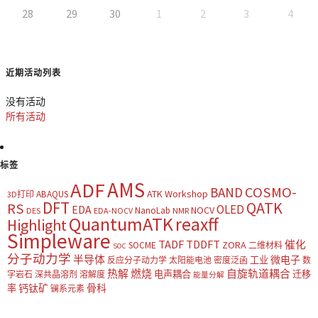
28
29
30
1
2
3
4
近期活动列表
没有活动
所有活动
标签
AMS
ADF
COSMO-
BAND
ATK Workshop
ABAQUS
3D打印
DFT
QATK
RS
OLED
EDA
NOCV
NanoLab
DES
EDA-NOCV
NMR
QuantumATK
reaxff
Highlight
Simpleware
TADF
TDDFT
催化
ZORA
SOCME
二维材料
SOC
分子动力学
半导体
微电子
工业
反应分子动力学
太阳能电池
密度泛函
数
热解
燃烧
自旋轨道耦合
电声耦合
迁移
字岩石
深共晶溶剂
溶解度
能量分解
钙钛矿
骨科
率
镧系元素