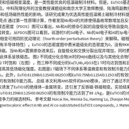
磁矩和低磁相变温度，是一类性能优良的低温磁制冷材料。但是，EuTiO3
应。中科院理化所的沈俊教授课题组和南京大学王敦辉教授、陆海鸣副教
电子结构和低场磁热性能的影响。该研究成果为优选高性能低温稀土磁制冷材料提
度图 研究亮点 通过第一性原理计算，作者发现Nb和Al的共掺使得晶格常数增加且反
OS）和分波态密度（PDOS）图可以看出，Nb和Al的掺杂引起的自旋极化导致
转变。从PDOS图可以看到，巡游的Ti的3d电子、Nb的4d电子和Al的3p电
四阶扰动理论（fourth-order perturbation theory）来解
者具有半导体特性）。EuTiO3的态密度图中费米能级处的态密度为0，没有R
，体系为反铁磁。当Nb和Al置换掺杂进来后，自旋极化和交换分裂出现并增加，
，因此体系呈铁磁态。 图2 不同成分化合物2K时的M(H)曲线以及与其他化
 T时饱和（左图），而三种不同成分的Eu(Ti,Nb,Al)O3在1 T时均达到
可以提高其低场磁化强度。右图是1 T磁场下不同体系等温熵变和有效制冷能
%。此外，EuTi0.8125Nb0.125Al0.0625O3和EuTi0.75Nb0.125Al0.12
合物体系的有效制冷能力高。 总结 本文利用AMS软件的BAND模块，进行了通
不仅诱发了EuTiO3的绝缘体—金属转变，还引发了反铁磁-铁磁相变。实验
Ti0.8125Nb0.125Al0.0625O3的有效制冷能力达到了88 J/kg，是EuT
 Huicai Xie, Wenxia Su, Haiming Lu, Zhaojun Mo, Dunhu
gnetocaloric effect in Nb and Al co-substituted EuTiO3 compounds, J. Mater. 