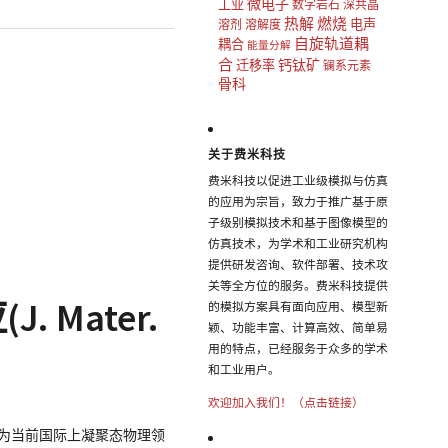
微电子
工业
数字岩石
深共晶
热解
燃烧
电声
溶剂
溶解度
自旋轨道耦
耦合
能量分解
合
钙钛矿
迁移率
镧系元素
骨科
关于费米科技
费米科技以促进工业级模拟与仿真
的应用为宗旨，致力于推广基于原
子级别模拟技术和基于图像模型的
仿真技术，为学术和工业研究机构
提供研发咨询、软件部署、技术攻
关等全方位的服务。费米科技提供
Mater.
的模拟方案具有面向应用、模型新
颖、功能丰富、计算高效、简单易
用的特点，已经服务于众多的学术
和工业用户。
欢迎加入我们！（点击链接）
为当前国际上凝聚态物理领