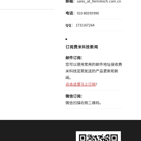
邮箱
：sales_at_fermitech.com.cn
电话
：010-80393990
QQ
： 1732167264
订阅费米科技新闻
邮件订阅：
您可以使用常用的邮件地址接收费
米科技定期发送的产品更新和新
闻。
点击这里马上订阅
！
微信订阅：
微信扫描右侧二维码。