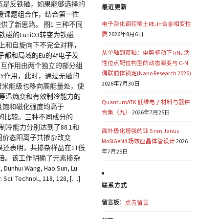
基态是反铁磁，如果能够选择的
最近更新
授课题组合作，结合第一性
供了新思路。 图1 三种不同
电子杂化调控稀土RE₂In合金相变性
铁磁的EuTiO3转变为铁磁
质
2026年8月6日
自旋向上和自旋向下不完全对称，
从单轴到双轴：电势驱动下 IrN₄ 活
子都和局域的Eu的4f电子发
性位点配位构型的动态演变与 C-N
释。磁相互作用由两个独立的部分组
偶联前体锁定(Nano Research 2026)
KKY作用，此时，通过无磁的
2026年7月30日
同时费米能级也移向高能量处，使
合物等温熵变和有效制冷能力的
QuantumATK 低维电子材料与器件
饱和且饱和磁化强度均高于
合集（九）
2026年7月25日
力的比较。三种不同成分的
5O3的有效制冷能力分别达到了88.1和
面外极化增强的亚 5 nm Janus
过不同价态阳离子共掺杂改变
MoSiGeN4 场效应晶体管设计
2026
结果还表明，共掺杂样品在1T低
年7月25日
iO3的3倍。该工作明确了元素掺杂
i Wang, Hao Sun, Lu
Sci. Technol., 118, 128, […]
联系方式
留言板
：
点击留言