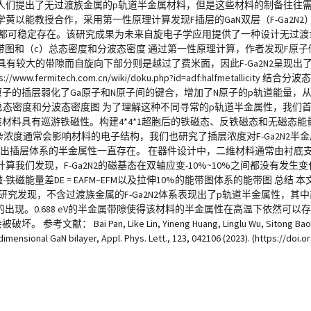
人们提出了无过渡族金属的p轨道半金属材料，但是这些材料的制备往往
以能教授合作，采用第一性原理计算发现F插层的GaN双层（F-Ga2N
0%时都可稳定存在。该研究成果为未来自旋电子学应用提供了一种设计无过
到的能带图和（c）总态密度和分波态密度 通过第一性原理计算，作者发现F原
具有较大的带隙而自旋向下部分则是越过了费米面，因此F-Ga2N2呈现
ermitech.com.cn/wiki/doku.php?id=adf:halfmetallicit
子的插层弱化了Ga原子和N原子间的键合，增加了N原子的p轨道能量，从
和总态密度和分波态密度图 为了理解这种不同寻常的p轨道半金属性，我们首先
，表明该材料具有巡游铁磁性。构建4*4*1超胞后的铁磁态、反铁磁态和无磁
/掺杂浓度通常会影响材料的电子结构，我们也研究了插层浓度对F-Ga2N2
3可以看出插层体系的半金属性一直存在。 在器件设计中，二维材料通常由衬
们发现，F-Ga2N2的磁基态在双轴应变-10%~10%之间都没有发生变
能量差DE = EAFM–EFM以及拉伸10%的能带图体系的能带图 总结 本文
研究发现，不含过渡族金属的F-Ga2N2体系表现出了p轨道半金属性，其
的出现。0.688 eV的半金属带隙使得该材料的半金属性在高温下依然可
an, Like Lin, Yineng Huang, Linglu Wu, Sitong Bao, Haim
-dimensional GaN bilayer, Appl. Phys. Lett., 123, 042106 (2023). (https://d