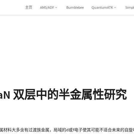
主页
AMS/ADF
Bumblebee
QuantumATK
Simp
N 双层中的半金属性研究（A
属材料大多含有过渡族金属，局域的d或f电子使其可能不适合未来的自