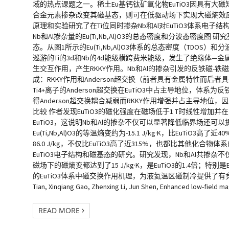
域的热点课题之一。稀土Eu基钙钛矿氧化物EuTiO3因具有大
合金元素掺杂改变其磁基态，则可在低驱动场下实现大磁熵效
原理和实验研究了在Ti位同时掺杂Nb和Al对EuTiO3体系
Nb和Al掺杂量的Eu(Ti,Nb,Al)O3的总态密度和分波态密
态。从图1所示的Eu(Ti,Nb,Al)O3体系的总态密度（TD
巡游的Ti的3d和Nb的4d能级横跨费米能级，发生了绝缘体—金属
生交互作用，产生RKKY作用。Nb和Al的掺杂引发的反铁磁-铁磁相变可用
成：RKKY作用和Anderson超交换（前者具有金属特性而后
Ti4+离子的Anderson超交换在EuTiO3中占主导地位
得Anderson超交换耦合减弱而RKKY作用增强并占主导地位
比较 作者发现EuTiO3的磁化强度在磁场低于1 T时线性增加并在2
EuTiO3，这说明Nb和Al的掺杂不仅可以显著降低临界场还
Eu(Ti,Nb,Al)O3的等温熵变约为-15.1 J/kg·K，比EuTiO3高了近40
86.0 J/kg，不仅比EuTiO3高了近315%，也都比其他化
EuTiO3电子结构和磁基态的研究。研究发现，Nb和Al共掺杂
磁场下的磁熵变都达到了15 J/kg·K，是EuTiO3的1.4倍；特别是Eu
的EuTiO3体系中磁交换作用机理，为液氦温区磁制冷提供了有竞争力的候选材料。 参考文献
Tian, Xinqiang Gao, Zhenxing Li, Jun Shen, Enhanced low-field ma
READ MORE