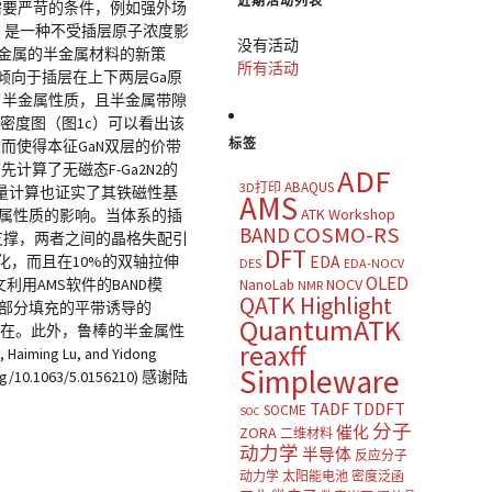
近期活动列表
需要严苛的条件，例如强外场
2）是一种不受插层原子浓度影
没有活动
渡金属的半金属材料的新策
所有活动
子倾向于插层在上下两层Ga原
出了半金属性质，且半金属带隙
y 结合分波态密度图（图1c）可以看出该
标签
而使得本征GaN双层的价带
计算了无磁态F-Ga2N2的
ADF
ABAQUS
3D打印
态能量计算也证实了其铁磁性基
AMS
ATK Workshop
半金属性质的影响。当体系的插
COSMO-RS
BAND
底支撑，两者之间的晶格失配引
DFT
化，而且在10%的双轴拉伸
EDA
DES
EDA-NOCV
OLED
利用AMS软件的BAND模
NOCV
NanoLab
NMR
QATK Highlight
中部分填充的平带诱导的
QuantumATK
以存在。此外，鲁棒的半金属性
reaxff
ing Lu, and Yidong
Simpleware
oi.org/10.1063/5.0156210) 感谢陆
TADF
TDDFT
SOCME
SOC
分子
催化
ZORA
二维材料
动力学
半导体
反应分子
动力学
太阳能电池
密度泛函