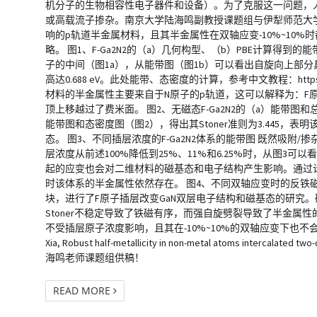
机分子的生物相容性电子器件和设备）。为了克服这一问题，
或高载流子掺杂。南京大学陆海鸣副教授课题组与伊犁师范大学黄
响的p轨道半金属材料，且其半金属性在双轴应变-10%~1
略。 图1、F-Ga2N2的（a）几何构型、（b）PBE计算得
子的中间（图1a），从能带图（图1b）可以看出自旋向上部分
高达0.688 eV。此处能带、态密度的计算，参考中文教程：https://www.f
材料的半金属性主要来自于N原子的p轨道，这可以解释为：F原
顶上移越过了费米面。 图2、无磁态F-Ga2N2的（a）能带图
能带图和态密度图（图2），得出其Stoner准则为3.445
态。 图3、不同插层浓度的F-Ga2N2体系的能带图 既然吸附
层浓度从前述100%降低到25%、11%和6.25%时，从图
起的应变也会对二维材料的磁基态和电子结构产生影响。通过计算我
时该体系的半金属性依然存在。 图4、不同双轴应变时的反铁磁-铁磁
块，进行了F原子插层改变GaN双层电子结构和磁基态的研究。
Stoner不稳定导致了铁磁有序，而强自旋劈裂导致了半金属性
不受插层原子浓度影响，且其在-10%~10%的双轴应变下也不会被破坏。 参考文献： Bai P
Xia, Robust half-metallicity in non-metal atoms intercalated two
海鸣老师课题组供稿！
READ MORE