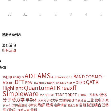
30
31
1
2
3
4
5
近期活动列表
没有活动
所有活动
标签
AMS
ADF
COSMO-
BAND
ATK Workshop
ABAQUS
3D打印
DFT
QATK
RS
OLED
EDA
NOCV
NanoLab
DES
EDA-NOCV
NMR
QuantumATK
reaxff
Highlight
Simpleware
TADF
TDDFT
催化
ZORA
SOCME
二维材料
SOC
分子动力学
半导体
微电子
工业
反应分子动力学
太阳能电池
密度泛函
数
热解
燃烧
自旋轨道耦合
电声耦合
迁移
字岩石
深共晶溶剂
溶解度
能量分解
钙钛矿
骨科
率
镧系元素