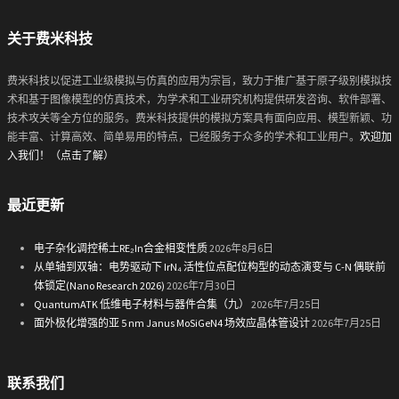
关于费米科技
费米科技以促进工业级模拟与仿真的应用为宗旨，致力于推广基于原子级别模拟技
术和基于图像模型的仿真技术，为学术和工业研究机构提供研发咨询、软件部署、
技术攻关等全方位的服务。费米科技提供的模拟方案具有面向应用、模型新颖、功
能丰富、计算高效、简单易用的特点，已经服务于众多的学术和工业用户。
欢迎加
入我们！（点击了解）
最近更新
电子杂化调控稀土RE₂In合金相变性质
2026年8月6日
从单轴到双轴：电势驱动下 IrN₄ 活性位点配位构型的动态演变与 C-N 偶联前
体锁定(Nano Research 2026)
2026年7月30日
QuantumATK 低维电子材料与器件合集（九）
2026年7月25日
面外极化增强的亚 5 nm Janus MoSiGeN4 场效应晶体管设计
2026年7月25日
联系我们