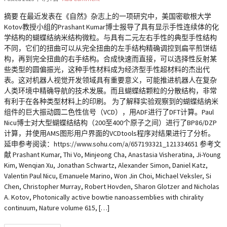
摘要 在最近发表在《自然》杂志上的一项研究中，美国密歇根大学
Kotov教授小组的Prashant Kumar博士报导了具有显示手性连续体的化
学结构的蝴蝶结纳米结构微粒。与具有二元左右手性的典型手性结构
不同，它们的扭曲可以从完全扭曲的左手结构精确调控到扁平煎饼结
构，再到完全扭曲的右手结构。合成快速而直接，可以选择性反射某
些类型的圆偏振光，这种手性材料成为经济型手性超材料的杰出代
表。这对机器人视觉开发领域具有重要意义，可能推进机器人在复杂
人类环境中精确导航的技术发展。而且蝴蝶结颗粒的分散结构，非常
有利于在各种类型材料上的印刷。 为了解释实验观察到的蝴蝶结纳米
组件的巨大振动圆二色性信号（VCD），用ADF进行了DFT计算。Paul
Nicu博士对大型蝴蝶结结构（200至400个原子之间）进行了BP86/DZP
计算，并使用AMS图形用户界面的VCDtools程序对结果进行了分析。
延申参考阅读：https://www.sohu.com/a/657193321_121334651 参考文
献 Prashant Kumar, Thi Vo, Minjeong Cha, Anastasia Visheratina, Ji-Young
Kim, Wenqian Xu, Jonathan Schwartz, Alexander Simon, Daniel Katz,
Valentin Paul Nicu, Emanuele Marino, Won Jin Choi, Michael Veksler, Si
Chen, Christopher Murray, Robert Hovden, Sharon Glotzer and Nicholas
A. Kotov, Photonically active bowtie nanoassemblies with chirality
continuum, Nature volume 615, […]