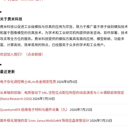
关于费米科技
费米科技以促进工业级模拟与仿真的应用为宗旨，致力于推广基于原子级别模拟技术
和基于图像模型的仿真技术，为学术和工业研究机构提供研发咨询、软件部署、技术
攻关等全方位的服务。费米科技提供的模拟方案具有面向应用、模型新颖、功能丰
富、计算高效、简单易用的特点，已经服务于众多的学术和工业用户。
欢迎加入我们！（点击链接）
最近更新
电子杂化调控稀土RE₂In合金相变性质
2026年8月6日
从单轴到双轴：电势驱动下 IrN₄ 活性位点配位构型的动态演变与 C-N 偶联前体锁定
(Nano Research 2026)
2026年7月30日
QuantumATK 低维电子材料与器件合集（九）
2026年7月25日
面外极化增强的亚 5 nm Janus MoSiGeN4 场效应晶体管设计
2026年7月25日