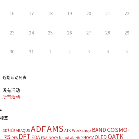
16
17
18
19
20
21
22
23
24
25
26
27
28
29
30
31
1
2
3
4
5
近期活动列表
没有活动
所有活动
标签
AMS
ADF
COSMO-
BAND
ATK Workshop
ABAQUS
3D打印
DFT
QATK
RS
OLED
EDA
NOCV
NanoLab
DES
EDA-NOCV
NMR