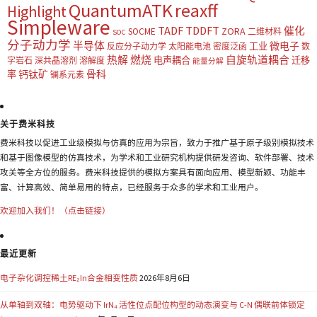
QuantumATK
reaxff
Highlight
Simpleware
TADF
TDDFT
催化
ZORA
SOCME
二维材料
SOC
分子动力学
半导体
微电子
工业
反应分子动力学
太阳能电池
密度泛函
数
热解
燃烧
自旋轨道耦合
电声耦合
迁移
字岩石
深共晶溶剂
溶解度
能量分解
钙钛矿
骨科
率
镧系元素
关于费米科技
费米科技以促进工业级模拟与仿真的应用为宗旨，致力于推广基于原子级别模拟技术
和基于图像模型的仿真技术，为学术和工业研究机构提供研发咨询、软件部署、技术
攻关等全方位的服务。费米科技提供的模拟方案具有面向应用、模型新颖、功能丰
富、计算高效、简单易用的特点，已经服务于众多的学术和工业用户。
欢迎加入我们！（点击链接）
最近更新
电子杂化调控稀土RE₂In合金相变性质
2026年8月6日
从单轴到双轴：电势驱动下 IrN₄ 活性位点配位构型的动态演变与 C-N 偶联前体锁定