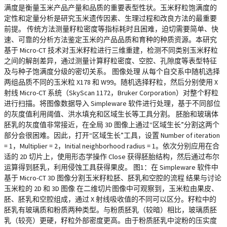
满度是衡量玉米产品产量和品质的重要表型性状。玉米籽粒饱满度的
定性和定量分析是研究玉米遗传因素、生理过程和改良方法的最重要
前提。 传统方法测量籽粒密度等指标耗时且困难，迫切需要简单、快
速、可靠的分析方法鉴定玉米的产品品质和育种的种质资源。本研究
基于 Micro-CT 技术对玉米籽粒进行三维重建，检测不同类别玉米籽粒
之间的解剖差异，通过测量计算籽粒密度、空腔、孔隙度等表型特征
及与种子饱满度分级的密切关系。 图像处理 从每个自交系中随机选择
两组品质不同的玉米粒 X178 和 W99。随机选择籽粒，然后分别使用 X
射线 Micro-CT 系统（SkyScan 1172，Bruker Corporation）对整个籽粒
进行扫描。将图像数据导入 Simpleware 软件进行处理，基于不同部位
的灰度值利用阈值、洪水填充和区域生长等工具分割。 胚胎和玻璃体
胚乳的灰度值非常接近，在全局 3D 图像上通过“区域生长”分割这两个
部分会很困难。因此，打开“区域生长”工具，设置 Number of iteration
= 1，Multiplier = 2，Initial neighborhood radius = 1。依次分别应用在合
适的 2D 切片上，使用形态学操作 Close 获得胚胎结构，然后通过布尔
运算得到胚乳，利用侵蚀工具获得果皮。 图1：在 Simpleware 软件中
基于 Micro-CT 3D 图像分割玉米籽粒胚、胚乳和空腔的流程 结果与讨论
玉米粒的 2D 和 3D 图像 在二维切片图像中可观察到，玉米粒由果皮、
胚、胚乳和空腔组成，通过 X 射线吸收值的不同可以区分。籽粒中的
胚乳有玻璃质和粉质两种类型。与粉质胚乳（较暗）相比，玻璃质胚
乳（较亮）更硬，籽粒外部密度更高。由于粉质胚乳中淀粉的压实度