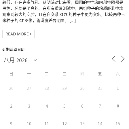
较低，存在许多气孔。从明暗对比来看，周围的空气和内部空隙都是
黑色，胚胎是明亮的。在所有重复测试中，两组种子的粉质胚乳中均
观察到较大的空腔，且在自交系 X178 的种子中更为突出。比较两种玉
米种子的 CT 图像，饱满度差异明显。 […]
READ MORE
近期活动日历
日
一
二
三
四
五
六
26
27
28
29
30
31
1
8
2
3
4
5
6
7
9
10
11
12
13
14
15