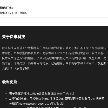
微信订阅：
微信扫描右侧二维码。
关于费米科技
费米科技以促进工业级模拟与仿真的应用为宗旨，致力于推广基于原子级别模拟技
术和基于图像模型的仿真技术，为学术和工业研究机构提供研发咨询、软件部署、
技术攻关等全方位的服务。费米科技提供的模拟方案具有面向应用、模型新颖、功
能丰富、计算高效、简单易用的特点，已经服务于众多的学术和工业用户。
欢迎加
入我们！（点击了解）
最近更新
电子杂化调控稀土RE₂In合金相变性质
2026年8月6日
从单轴到双轴：电势驱动下 IrN₄ 活性位点配位构型的动态演变与 C-N 偶联前
体锁定(Nano Research 2026)
2026年7月30日